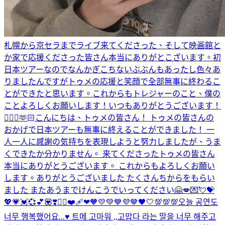
札幌から京セラまでライブ来てくださった、そして映画館と
か家で応援くださった皆さん本当にありがとこざいます。初
日本ツアーなのでなんかぎこちないぶぶんもあったし色々あ
りましたんですがトゥメの応援と笑顔で全部無事に終わるこ
とができたと思います。これからもトレジャーのこと、僕の
ことよろしくお願いします！いつもありがとうございます！
🙇🏻‍♂️🫶🏻
こんにちは、トゥメの皆さん！ トゥメの皆さんの
おかげで日本ツアーも無事に終えることができました！ 一
人一人に感謝の気持ちを表現しようと努力しましたが、うま
くできたか分かりません。 来てくださったトゥメの皆さん
本当にありがとうございます。 これからもよろしくお願い
します。
ありがとうございました たくさんちからをもらい
ました またあうまでけんこうでいってください🤗
💋💌💘💝
💖💗💓💞💕💟❣️❤️‍🔥❤️‍🩹❤🧡💛💚💙💜🤎🖤🤍💯💯💯
오늘 공연도
너무 행복했어요...♥️ 트메 고마워 ,,고맙다 라는 말을 너무 해주고