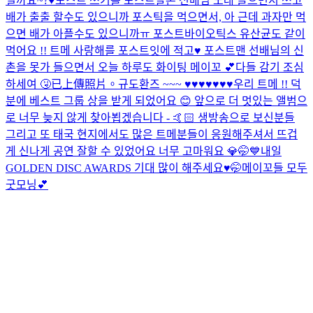
일까요~?♥️
포스트 쓰기를 포스트말론 선배님 노래 들으면서 쓰고
배가 출출 할수도 있으니까 포스틱을 먹으면서, 아 근데 과자만 먹
으면 배가 아플수도 있으니까ㅠ 포스트바이오틱스 유산균도 같이
먹어요 !! 트메 사랑해를 포스트잇에 적고♥️ 포스트맨 선배님의 신
촌을 못가 들으면서 오늘 하루도 화이팅 메이꼬 💕
다들 감기 조심
하세여 🤧
已上傳照片。
규도환즈 ~~~ ♥️♥️♥️♥️♥️♥️♥️
우리 트메 !! 덕
분에 베스트 그룹 상을 받게 되었어요 😊 앞으로 더 멋있는 앨범으
로 너무 늦지 않게 찾아뵙겠습니다 - 🤙🏻 생방송으로 보신분들
그리고 또 태국 현지에서도 많은 트메분들이 응원해주셔서 뜨겁
게 신나게 공연 잘할 수 있었어요 너무 고마워요 💎
🤭💙
내일
GOLDEN DISC AWARDS 기대 많이 해주세요♥️🤭
메이꼬들 모두
굿모닝💕