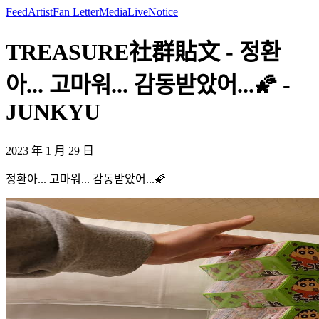
Feed
Artist
Fan Letter
Media
Live
Notice
TREASURE社群貼文 - 정환
아... 고마워... 감동받았어...🌠 -
JUNKYU
2023 年 1 月 29 日
정환아... 고마워... 감동받았어...🌠