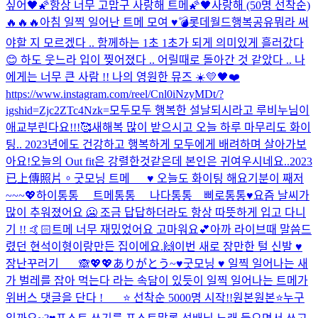
싶어
🖤🌠항상 너무 고맙구 사랑해 트메🌠🖤
사랑해 (50명 선착순)
🔥🔥🔥
아침 일찍 일어난 트메 모여 ♥️
💣
롯데월드
행복공유
뭐라 써
야할 지 모르겠다 .. 함께하는 1초 1초가 되게 의미있게 흘러갔다
😊 하도 웃느라 입이 찢어졌다 .. 어릴때로 돌아간 것 같았다 .. 나
에게는 너무 큰 사람 !! 나의 영원한 뮤즈 ☀️💛🖤❤️
https://www.instagram.com/reel/Cnl0iNzyMDt/?
igshid=Zjc2ZTc4Nzk=
모두모두 행복한 설날되시라고 루비누님이
애교부린다요!!!🥰
새해복 많이 받으시고 오늘 하루 마무리도 화이
팅.. 2023년에도 건강하고 행복하게 모두에게 배려하며 살아가보
아요!
오늘의 Out fit은 강렬한것같은데 본인은 귀여우시네요..
2023
已上傳照片。
굿모닝 트메___♥️ 오늘도 화이팅 해요
기분이 째저
~~~💖
하이통통__ 트메통통__ 나다통통__삐로통통♥️
요즘 날씨가
많이 추워졌어요 🥶 조금 답답하더라도 항상 따뜻하게 입고 다니
기 !! 🤙🏻
트메 너무 재밌었어요 고마워요💕
아까 라이브때 말씀드
렸던 현석이형이랑만든 집이에요.🙌
이번 새로 장만한 털 신발 ♥️
장난꾸러기 ___🙈
💖💖ありがとう~
♥️
굿모닝 ♥️ 일찍 일어나는 새
가 벌레를 잡아 먹는다 라는 속담이 있듯이 일찍 일어나는 트메가
위버스 댓글을 단다 ! ___⭐️ 선착순 5000명 시작!!
원본
원본⭐️
누구