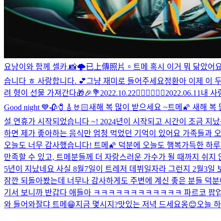
요냥이와 함께 셀카.📸
🌩
已上傳照片。
트메 혹시 이거 뭐 닮았어요
습니다 ㅎ 사랑합니다. 💕
그냥 재미로 들어주세요
정환아 이제 이 
려 형이 선물 가져간다🎁🎉💐
2022.10.22
❤️‍🔥❤️‍🔥❤️‍🔥
2022.06.11
내 사
Good night 💙
🥀🧷🎸🤘🏻
새해 복 많이 받으세요 ~
트메🌠 새해 복
설 연휴가 시작되었습니다 ~! 2024년이 시작되고 시간이 조금 지났
하면 제가 좋아하는 음식만 엄청 먹었던 기억이 있어요 가족들과 오순
오늘도 너무 감사했습니다! 트메🌠 덕분에 오늘도 행복가득한 하루
만족할 수 있고, 트메분들께 더 자랑스러운 가수가 될 때까지 쉬지 
5년이 지났네요 사실 8월7일이 트레저 데뷔일자라 그런지 2월3일
잠깐 되돌아봤는데 너무나 감사하게도 주변에 계신 좋은 분들 덕분에 
기서 보니까 반갑다 애들아 ㅋㅋㅋㅋㅋㅋㅋㅋㅋㅋㅋㅋ 파르코 팝업 
와 들어와
잘댜 트메😁
지금 몇시지?
맛있는 저녁 드세요옹😊
오늘 하