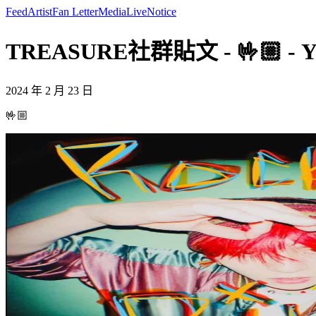
Feed
Artist
Fan Letter
Media
Live
Notice
TREASURE社群貼文 - 🤟🏼 - 
2024 年 2 月 23 日
🤟🏼