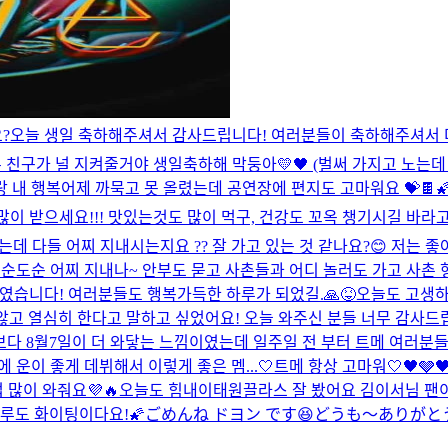
?
오늘 생일 축하해주셔서 감사드립니다! 여러분들이 축하해주셔서 더
두 친구가 널 지켜줄거야 생일축하해 막둥아💛🖤 (벌써 가지고 노는
랑 내 행복
어제 까묵고 못 올렸는데 공연장에 편지도 고마워요 💝🍫

 많이 받으세요!!! 맛있는것도 많이 먹구, 건강도 꼬옥 챙기시길 바라고
는데 다들 어찌 지내시는지요 ?? 잘 가고 있는 것 같나요?😊 저는 
도순 어찌 지내나~ 안부도 묻고 사촌들과 어디 놀러도 가고 사촌 형 
였습니다! 여러분들도 행복가득한 하루가 되었길.🙏😝
오늘도 고생하
않고 열심히 한다고 말하고 싶었어요! 오늘 와주신 분들 너무 감사드립
 보다 8월7일이 더 와닿는 느낌이였는데 일주일 전 부터 트메 여러
운이 좋게 데뷔해서 이렇게 좋은 멤...
🤍트메 항상 고마워🤍
🖤🩶
많이 와줘요💜🔥
오늘도 힘내
이태원끌라스 잘 봤어요 김이서님 팬
루도 화이팅이다요!🌠
ごめんね ドヨン です😆
どうも〜ありがと