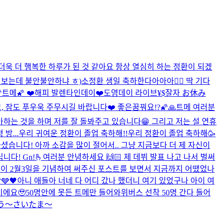
욱 더 행복한 하루가 된 것 같아요 항상 열심히 하는 정환이 되겠
데 보는데 불안불안하냐 ㅎ)
소정환 생일 축하한다아아아❤️‍🔥 딱 기다
트메🌠 ❤️해피 발렌타인데이❤️
도영데이 라이브
¥$
잘자 お休み
, 잠도 푸우욱 주무시길 바랍니다❤️ 좋은꿈꿔요!?🌠🙏
트메 여러분
좋아하는 것을 하며 저를 잘 돌봐주고 있습니다😁 그리고 저는 설 연휴
방...
우리 귀여운 정환이 졸업 축하해!!
우리 정환이 졸업 축하해🥳
셨습니다! 아까 소감을 많이 절어서.. 그냥 지금보다 더 제 자신이
니다! Gn!
🫰
여러분 안녕하세요 🙌🏻 제 데뷔 발표 나고 나서 벌써
분들이 2월3일을 기념하여 써주신 포스트를 보면서 지금까지 어땠었나
🩶🖤
아니 애들아 너네 다 어디 갔나 했더니 여기 있었구나 아이 여
이에요🥹
50명안에 못든 트메만 들어와
위버스 선착 50명 간다 들어
う〜さいたま〜