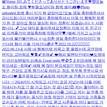
😁
Venue 101 みてくださってありがとうございます💗😎
오늘
도 화이팅 트메 💗
🤟🏼
요냥이와 함께 셀카.📸
🌩
Photo
uploaded.
트메 혹시 이거 뭐 닮았어요?
오늘 생일 축하해주셔서
감사드립니다! 여러분들이 축하해주셔서 더욱 더 행복한 하루
가 된 것 같아요 항상 열심히 하는 정환이 되겠습니다 ㅎ 사랑
합니다. 💕
그냥 재미로 들어주세요
정환아 이제 이 두 친구가
널 지켜줄거야 생일축하해 막둥아💛🖤 (벌써 가지고 노는데
보는데 불안불안하냐 ㅎ)
소정환 생일 축하한다아아아❤️‍🔥 딱
기다려 형이 선물 가져간다🎁🎉💐
2022.10.22
❤️‍🔥❤️‍🔥❤️‍🔥
2022.06.11
내 사랑 내 행복
어제 까묵고 못 올렸는데 공연장에
편지도 고마워요 💝🍫
🌠트메🌠 ❤️해피 발렌타인데이❤️
도영데
이 라이브
¥$
잘자 お休み Good night 💙
🥀🧷🎸🤘🏻
새해 복 많이
받으세요 ~
트메🌠 새해 복 많이 받으세요!!! 맛있는것도 많이
먹구, 건강도 꼬옥 챙기시길 바라고, 잠도 푸우욱 주무시길 바
랍니다❤️ 좋은꿈꿔요!?🌠🙏
트메 여러분 설 연휴가 시작되었습
니다 ~! 2024년이 시작되고 시간이 조금 지났는데 다들 어찌
지내시는지요 ?? 잘 가고 있는 것 같나요?😊 저는 좋아하는 것
을 하며 저를 잘 돌봐주고 있습니다😁 그리고 저는 설 연휴 하
면 제가 좋아하는 음식만 엄청 먹었던 기억이 있어요 가족들과
오순도순 어찌 지내나~ 안부도 묻고 사촌들과 어디 놀러도 가