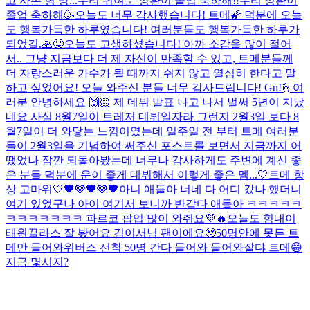
고 사촌 형 방...
우리 귀여운 정환이 졸업 축하해!!
우리 정환이
졸업 축하해🥳
오늘도 너무 감사했습니다! 트메🌠 덕분에 오늘
도 행복가득한 하루였습니다! 여러분들도 행복가득한 하루가
되었길.🙏😝
오늘도 고생하셨습니다! 아까 소감을 많이 절어
서.. 그냥 지금보다 더 제 자신이 만족할 수 있고, 트메분들께
더 자랑스러운 가수가 될 때까지 쉬지 않고 열심히 한다고 말
하고 싶었어요! 오늘 와주신 분들 너무 감사드립니다! Gn!
🫰
여
러분 안녕하세요 🙌🏻 제 데뷔 발표 나고 나서 벌써 5년이 지났
네요 사실 8월7일이 트레저 데뷔일자라 그런지 2월3일 보다 8
월7일이 더 와닿는 느낌이였는데 일주일 전 부터 트메 여러분
들이 2월3일을 기념하여 써주신 포스트를 보면서 지금까지 어
땠었나 잠깐 되돌아봤는데 너무나 감사하게도 주변에 계신 좋
은 분들 덕분에 운이 좋게 데뷔해서 이렇게 좋은 멤...
🤍트메 항
상 고마워🤍
🖤🩶🖤🩶🖤
아니 애들아 너네 다 어디 갔나 했더니
여기 있었구나 아이 여기서 보니까 반갑다 애들아 ㅋㅋㅋㅋㅋ
ㅋㅋㅋㅋㅋㅋㅋ 파르코 팝업 많이 와줘요💜🔥
오늘도 힘내
이
태원끌라스 잘 봤어요 김이서님 팬이에요🥹
50명안에 못든 트
메만 들어와
위버스 선착 50명 간다 들어와 들어와
잘댜 트메😁
지금 몇시지?