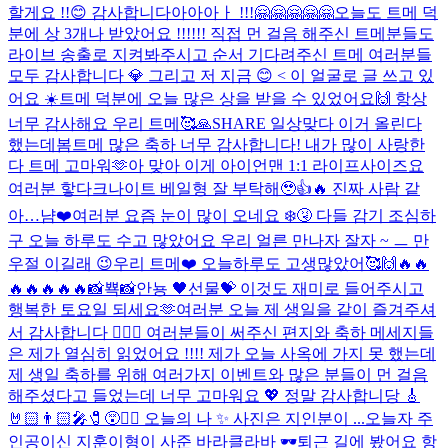
할게요 !!😊 감사합니다아아아ㅏ !!!🤗🤗🤗🤗🤗
오늘도 트메 덕
분에 상 3개나 받았어요 !!!!!! 직접 먼 걸음 해주신 트메분들도
라이브 송출로 지켜봐주시고 순서 기다려주신 트메 여러분들
모두 감사합니다 💎 그리고 저 지금 😊 < 이 얼굴로 글 쓰고 있
어요 ☀️
트메 덕분에 오늘 많은 상을 받을 수 있었어요🙌 항상
너무 감사해요 우리 트메🥰🙏
SHARE 일상
맞다 이거 올린다
했는데
봄
트메 많은 축하 너무 감사합니다! 내가 많이 사랑한
다 트메 고마워🫶
아 맞아 이게 아이언맨 1:1 라이프사이즈요
여러분 핳
다크나이트 베일형 잘 부탁해🥹👍🔥 진짜 사람 같
아…
냠❤️
여러분 요즘 눈이 많이 오네요 ❄️🤧 다들 감기 조심하
구 오늘 하루도 수고 많았어요 우리 얼른 만나자 잘자 ~ ㅡ 만
우절 이길래 😉
우리 트메❤️ 오늘하루도 고생많았어🥰🙌
🔥🔥
🔥🔥🔥🔥🔥
📸뾱📸
안뇽 🖤
선물💝 이것도 재미로 들어주시고
행복한 토요일 되세요🫶
여러분 오늘 제 생일을 같이 즐겨주셔
서 감사합니다 🙇🏻‍♂️ 여러분들이 써주신 편지와 축하 메세지들
은 제가 열심히 읽었어요 !!!! 제가 오늘 사옥에 가지 못 했는데
제 생일 축하를 위해 여러가지 이벤트와 많은 분들이 먼 걸음
해주셨다고 들었는데 너무 고마워요 💖 정말 감사합니당 🎸
🤘🏻👨🏻‍🎤🧷😵❤️‍🔥 오늘의 나 ✨ 사진은 지인분이 ...
오늘자 주
인공이신 지훈이형이 사준 바라클라바 🕶
퇴근 길에 봤어요 항