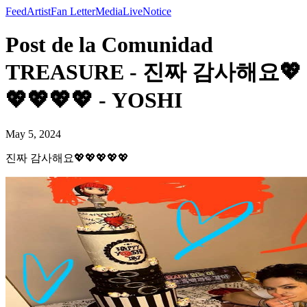
Feed
Artist
Fan Letter
Media
Live
Notice
Post de la Comunidad
TREASURE - 진짜 감사해요💖
💖💖💖💖 - YOSHI
May 5, 2024
진짜 감사해요💖💖💖💖💖