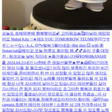
오늘도 트메덕분에 행복했어요🌠 고마워요🙏🥰
마닐라 재밌었
어요 Mahal Kita ✨☀️
SEE YOU TOMORROW TEUME🫶🏻
ウサ
ギじゃーないもん 🐶🐾
벌써 5월이네요~
Big shot 💥 with 🦋
Sugarcoat
🥱
메이꼬 오늘 하루도 화이팅 해 💕💕
솜이 구출 대작
전 : 핑크
오늘 날씨 직이네 ☀️
즐거웠습니다
🐯¥O$HI&A$AHI
🤖 2024.04.21
내가 나한테 준 생일선물💜🔥💜🔥
🤗🤭
비긴어게
인 영상 다들 잘 들으셨나요? 아직 많이 부족하긴 하지만 비긴
어게인을 준비하면서 한 번 더 성장할 수 있었고 많은 생각도
들었던 거 같아요! 제가 노래를 여러분들께 들려드릴 수 있음
에 항상 너무 감사하며 살아가고 있습니다! 여러분들이 살아
가시면서 큰 힘은 되지 못하더라도 조그마한 행복과 위로가 될
수 있었으면 좋겠습니다!! 앞으로도 더 열심히 하겠습...
이 사
진과 어울리는 제목을 정해주세요
아자아자 화이팅 ~🤗💛
Foto
cargada.
트레저 메이커 여러분 ! 소중한 상 3개 안겨주셔서 정
말정말 감사드립니다🩵 앞으로도 행복을 드릴 수 있도록 노력