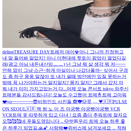
deling
TREASURE DAY
트레저 데이💎
아니 그니까 진정하고
내 말 들어봐 알았지? 아니 더현대에 핫토이 팝업이 열었다길
래(광고 아님 내돈내산임ㅡ.ㅡ) 난 그냥 뭐 살 생각 뭐 저~~~~
언혀 없이 그냥 스근~하게 마실이나 나갔다올까~ 싶어서 구경
도 좀 하구 웅웅 알잖아 또 내가 쉴때 방안에만 있질 못하는거
밖에 꼭 나가야하는거 알지알지? 몽지 알지? 그래서 갔지 아
뭐 내가 이미 가지고있는거 다...
어제 오늘 콘서트 tokyo 와주신
트메분들 감사드립니다! 오늘도 수고했어 트메🤞
트메 고마워
❤️
yo~~~~~~~~😎
비하인드 사진들 🙈
🐨🐶🐰 ,,,, 💗
🇰🇷PULSE
ON SEOUL🇰🇷 맥 썸 노 이 즈 아궁빵 아궁빵아궁빵 VCR
VCR
트메 옷 따뜻하게 입고 다녀 ! 요즘 춥다 추워
트메 잘자요
오🥰🥰🥰
네 푸들도영입니다 .. 🐶
🫶🏼
우리 트메 오늘 하루 좋
은 하루가 되었길.🙏🌠 사랑해❤️
위버스에 남겨보세요 ... 적혀