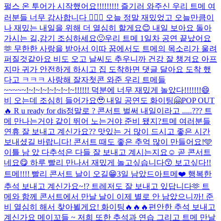
펄스 온 투어가 시작했어요!!!!!!!!! 즐기러 와주신 우리 트메 여
러분들 너무 감사합니다 🙇🏻‍♂️ 오늘 정말 재밌었고 오늘만큼이
나 재밌는 내일을 위해 더 열심히 할게요😊 내일 보아요 돌아
가시는 길,감기 조심하세요🙂
우리 트메 1일차 공연 끝났어요
🫶 무한한 사랑을 받아서 이따 꿈에서도 트메의 목소리가 울려
퍼질것같아요 비도 오고 날씨도 추우니까 건강 잘 챙겨요 아프
지마 귀가 안전하게 하시고 집 도착하면 댓글 달아요 도착 했
다고 ㅋㅋㅋ 사랑해 잘자
첫콘 와준 우리 트메들
~~~~~!~!~!~!~!~!~!~!!!!!! 덕분에 너무 재밌게 놀았다!!!!!!!😄
비 오는데 조심히 들어가요🥹 내일 공연도 화이팅🤗
POP OUT
🔥 R u ready for dis
정말로 ? 콘서트 벌써 내일이라고 .....??? 트
메 만나는거야 같이 뛰어 노는거야 준비 됐지?
트메 여러분들
연휴 잘 보내고 계신가요?? 맛있는 거 많이 드시고 좋은 시간
보내셨길 바랍니다! 콘서트 때도 좋은 추억 많이 만들어요!🩵
이틀 남 았 다
추석은 다들 잘 보내고 계시는지요☺️ 곧 콘서트
네요😋 하루 빨리 만나서 재밌게 놀고싶습니다😙 보고싶다!!
트메!!!! 빨리 콘서트 날이 오길😁
3일 남았드아
트메❤️ 행복한
추석 보내고 계신가요~!? 트레저도 잘 보내고 있답니다🫶 트
메와 함께 콘서트에서 만날 날이 이제 별로 안 남았으니까! 준
비 열심히 해서 찾아뵐게요! 화이팅🔥🔥🔥
편안한 추석 보내고
계신가요 메이꼬들 ~ 저희 또한 추석과 연습 그리고 트메 만날