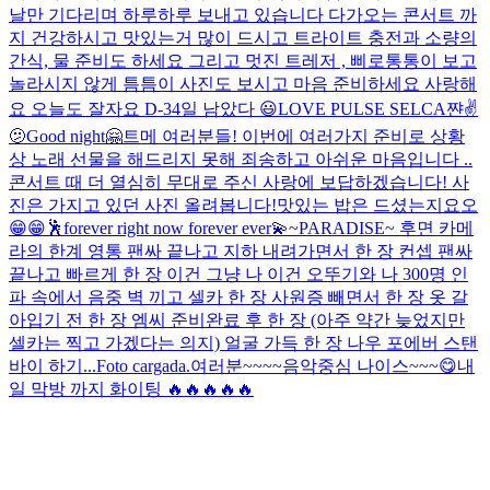
날만 기다리며 하루하루 보내고 있습니다 다가오는 콘서트 까
지 건강하시고 맛있는거 많이 드시고 트라이트 충전과 소량의
간식, 물 준비도 하세요 그리고 멋진 트레저 , 삐로통통이 보고
놀라시지 않게 틈틈이 사진도 보시고 마음 준비하세요 사랑해
요 오늘도 잘자요 D-3
4일 남았다 😃
LOVE PULSE SELCA
쨘✌️
🫤
Good night🤗
트메 여러분들! 이번에 여러가지 준비로 상황
상 노래 선물을 해드리지 못해 죄송하고 아쉬운 마음입니다 ..
콘서트 때 더 열심히 무대로 주신 사랑에 보답하겠습니다! 사
진은 가지고 있던 사진 올려봅니다!
맛있는 밥은 드셨는지요오
😁😁
🕺
forever right now forever ever💫
~PARADISE~ 후면 카메
라의 한계 영통 팬싸 끝나고 지하 내려가면서 한 장 컨셉 팬싸
끝나고 빠르게 한 장 이건 그냥 나 이건 오뚜기와 나 300명 인
파 속에서 음중 벽 끼고 셀카 한 장 사원증 빼면서 한 장 옷 갈
아입기 전 한 장 엠씨 준비완료 후 한 장 (아주 약간 늦었지만
셀카는 찍고 가겠다는 의지) 얼굴 가득 한 장 나우 포에버 스탠
바이 하기...
Foto cargada.
여러분~~~~
음악중심 나이스~~~😋
내
일 막방 까지 화이팅 🔥🔥🔥🔥🔥