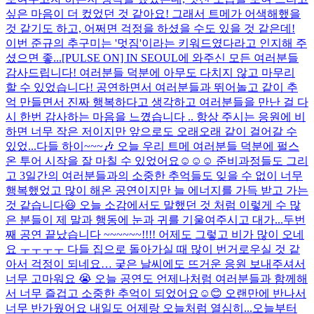
싶은 마음이 더 컸었던 것 같아요! 그래서 트메가 어색해했을
것 같기도 하고, 어쩌면 걱정을 하셨을 수도 있을 것 같은데!
이번 준규의 추구미는 '멋짐'이라는 키워드였다라고 인지해 주
셨으면 좋...
[PULSE ON] IN SEOUL에 와주신 모든 여러분들
감사드립니다! 여러분들 덕분에 아무도 다치지 않고 마무리
할 수 있었습니다! 공연하면서 여러분들과 뛰어놀고 같이 추
억 만들면서 진짜 행복하다고 생각하고 여러분들을 만난 걸 다
시 한번 감사하는 마음을 느꼈습니다 .. 항상 주시는 응원에 비
하면 너무 작은 저이지만 앞으로도 오래오래 같이 걸어갈 수
있었...
다들 하이~~~🎶 오늘 우리 트메 여러분들 덕분에 펄스
온 투어 시작을 잘 마칠 수 있었어요☺️☺️☺️ 준비과정들도 그리
고 3일간의 여러분들과의 소중한 추억들도 잊을 수 없이 너무
행복했었고 많이 해온 공연이지만 늘 에너지를 가득 받고 가는
것 같습니다😃 오늘 소감에서도 말했던 것 처럼 이렇게 수 많
은 분들이 제 말과 행동에 눈과 귀를 기울여주시고 대가...
두번
째 공연 끝났습니다 ~~~~~~!!!! 어제도 그렇고 비가 많이 오네
요 ㅜㅜㅜㅜ 다들 집으로 돌아가실 때 많이 번거로우실 것 같
아서 걱정이 되네요… 궂은 날씨에도 뜨거운 응원 보내주셔서
너무 고마워요 😭 오늘 공연도 언제나처럼 여러분들과 함께해
서 너무 즐겁고 소중한 추억이 되었어요☺️😊 오랜만에 반나서
너무 반가웠어요 내일도 어제랑 오늘처럼 열심히...
오늘부터