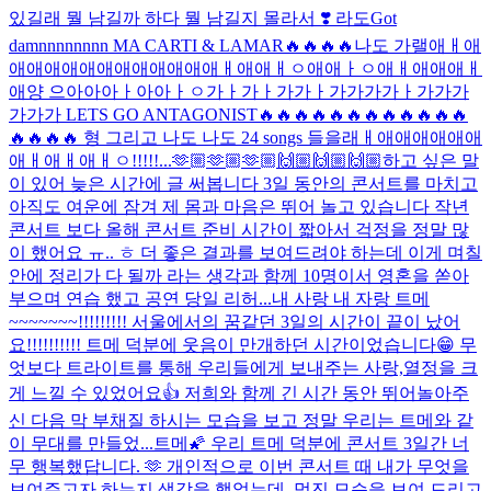
있길래 뭘 남길까 하다 뭘 남길지 몰라서 ❣️ 라도
Got
damnnnnnnnn MA CARTI & LAMAR🔥🔥🔥🔥나도 가랠애ㅐ애
애애애애애애애애애애애애ㅐ애애ㅐㅇ애애ㅏㅇ애ㅐ애애애ㅐ
애양 으아아아ㅏ아아ㅏㅇ가ㅏ가ㅏ가가ㅏ가가가가ㅏ가가가
가가가 LETS GO ANTAGONIST🔥🔥🔥🔥🔥🔥🔥🔥🔥🔥🔥🔥
🔥🔥🔥🔥 형 그리고 나도 나도 24 songs 들을래ㅐ애애애애애애
애ㅐ애ㅐ애ㅐㅇ!!!!!...
🫶🏼🫶🏼🫶🏼🙌🏼🙌🏼🙌🏼
하고 싶은 말
이 있어 늦은 시간에 글 써봅니다 3일 동안의 콘서트를 마치고
아직도 여운에 잠겨 제 몸과 마음은 뛰어 놀고 있습니다 작년
콘서트 보다 올해 콘서트 준비 시간이 짧아서 걱정을 정말 많
이 했어요 ㅠ.. ㅎ 더 좋은 결과를 보여드려야 하는데 이게 며칠
안에 정리가 다 될까 라는 생각과 함께 10명이서 영혼을 쏟아
부으며 연습 했고 공연 당일 리허...
내 사랑 내 자랑 트메
~~~~~~~!!!!!!!!! 서울에서의 꿈같던 3일의 시간이 끝이 났어
요!!!!!!!!!! 트메 덕분에 웃음이 만개하던 시간이었습니다😁 무
엇보다 트라이트를 통해 우리들에게 보내주는 사랑,열정을 크
게 느낄 수 있었어요👍 저희와 함께 긴 시간 동안 뛰어놀아주
신 다음 막 부채질 하시는 모습을 보고 정말 우리는 트메와 같
이 무대를 만들었...
트메🌠 우리 트메 덕분에 콘서트 3일간 너
무 행복했답니다. 🫶 개인적으로 이번 콘서트 때 내가 무엇을
보여주고자 하는지 생각을 했었는데, 멋진 모습을 보여 드리고