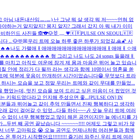
님 내돈내산임ㅡ.ㅡ) 난 그냥 뭐 살 생각 뭐 저~~~~언혀 없
야하는거 알지알지? 몽지 알지? 그래서 갔지 아 뭐 내가 이미

비하인드 사진들 🙈
🐨🐶🐰 ,,,, 💗
🇰🇷PULSE ON SEOUL🇰🇷
 .. 🐶
🫶🏼
우리 트메 오늘 하루 좋은 하루가 되었길.🙏🌠 사
LAMAR🔥🔥🔥🔥나도 가랠애ㅐ애애애애애애애애애애애애애ㅐ애애ㅐㅇ애
🔥🔥🔥🔥🔥🔥 형 그리고 나도 나도 24 songs 들을래ㅐ
를 마치고 아직도 여운에 잠겨 제 몸과 마음은 뛰어 놀고 있습니
며칠 안에 정리가 다 될까 라는 생각과 함께 10명이서 영혼을 쏟
!!!!!! 트메 덕분에 웃음이 만개하던 시간이었습니다😁 무엇보다 트라
하시는 모습을 보고 정말 우리는 트메와 같이 무대를 만들었...
을 했었는데, 멋진 모습을 보여 드리고 싶은 마음이 더 컸었던 것
라는 키워드였다라고 인지해 주셨으면 좋...
[PULSE ON] IN
여러분들과 뛰어놀고 같이 추억 만들면서 진짜 행복하다고 생각하
 같이 걸어갈 수 있었...
다들 하이~~~🎶 오늘 우리 트메 여러
을 수 없이 너무 행복했었고 많이 해온 공연이지만 늘 에너지를 가
..
두번 째 공연 끝났습니다 ~~~~~~!!!! 어제도 그렇고 비가 많
서 너무 고마워요 😭 오늘 공연도 언제나처럼 여러분들과 함께
 온 투어가 시작했어요!!!!!!!!! 즐기러 와주신 우리 트메 여러