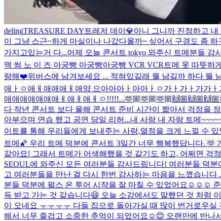
deling
TREASURE DAY
트레저 데이💎
아니 그니까 진정하고 내 
이 그냥 스근~하게 마실이나 나갔다올까~ 싶어서 구경도 좀 하구
가지고있는거 다...
어제 오늘 콘서트 tokyo 와주신 트메분들 
맥 썸 노 이 즈 아궁빵 아궁빵아궁빵 VCR VCR
트메 옷 따뜻하게
랑해❤️
위버스에 남겨보세요 ... 적혀있길래 뭘 남길까 하다 뭘 남
애ㅏㅇ애ㅐ애애애ㅐ애양 으아아아ㅏ아아ㅏㅇ가ㅏ가ㅏ가가ㅏ가가가가ㅏ가가가가가
애애애애애애애ㅐ애ㅐ애ㅐㅇ!!!!!...
🫶🏼🫶🏼🫶🏼🙌🏼🙌🏼🙌🏼
다 작년 콘서트 보다 올해 콘서트 준비 시간이 짧아서 걱정을 정말
아부으며 연습 했고 공연 당일 리허...
내 사랑 내 자랑 트메~~~~
이트를 통해 우리들에게 보내주는 사랑,열정을 크게 느낄 수 있었
트메🌠 우리 트메 덕분에 콘서트 3일간 너무 행복했답니다. 
같아요! 그래서 트메가 어색해했을 것 같기도 하고, 어쩌면 걱정
SEOUL에 와주신 모든 여러분들 감사드립니다! 여러분들 덕분
고 여러분들을 만난 걸 다시 한번 감사하는 마음을 느꼈습니다 .
분들 덕분에 펄스 온 투어 시작을 잘 마칠 수 있었어요☺️☺️☺
득 받고 가는 것 같습니다😃 오늘 소감에서도 말했던 것 처럼 이
이 오네요 ㅜㅜㅜㅜ 다들 집으로 돌아가실 때 많이 번거로우실 
해서 너무 즐겁고 소중한 추억이 되었어요☺️😊 오랜만에 반나서