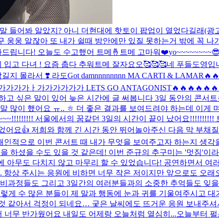
말 들어봐 알았지? 아니 더현대에 핫토이 팝업이 열었다길래(광고 아
 웅웅 알잖아 또 내가 쉴때 방안에만 있질 못하는거 밖에 꼭 나가
감사드립니다! 오늘도 수고했어 트메🤞
트메 고마워❤️
yo~~~~~~~~
 입고 다녀 ! 요즘 춥다 추워
트메 잘자요오🥰🥰🥰
네 푸들도영입니다
길지 몰라서 ❣️ 라도
Got damnnnnnnnn MA CARTI & 
가 LETS GO ANTAGONIST🔥🔥🔥🔥🔥🔥🔥🔥🔥🔥
하고 싶은 말이 있어 늦은 시간에 글 써봅니다 3일 동안의 콘서트
 많이 했어요 ㅠ.. ㅎ 더 좋은 결과를 보여드려야 하는데 이게 
~~~!!!!!!!!! 서울에서의 꿈같던 3일의 시간이 끝이 났어요!!!!
어요👍 저희와 함께 긴 시간 동안 뛰어놀아주신 다음 막 부채질 
 개인적으로 이번 콘서트 때 내가 무엇을 보여주고자 하는지 생각
을 하셨을 수도 있을 것 같은데! 이번 준규의 추구미는 '멋짐'이
에 아무도 다치지 않고 마무리 할 수 있었습니다! 공연하면서 
. 항상 주시는 응원에 비하면 너무 작은 저이지만 앞으로도 오래오래
️ 준비과정들도 그리고 3일간의 여러분들과의 소중한 추억들도 잊
렇게 수 많은 분들이 제 말과 행동에 눈과 귀를 기울여주시고 대가.
것 같아서 걱정이 되네요… 궂은 날씨에도 뜨거운 응원 보내주셔
 너무 반가웠어요 내일도 어제랑 오늘처럼 열심히...
오늘부터 펄스