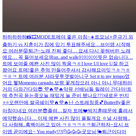
하하하하하
📸🎞MODE
트메야 좋은 아침~☀️
트모닝⭐️
준규가 외
출하기 vs 지훈이가 집에 있기 투표해주세요…
브이앱 시작해
요 여러분😝
퇴근~
노래 진짜 좋다… 요새 다시 꽂혀버린 노래
에요… 꼭 들어보세요!
Run..and walk
이이이이뜻은 없습니다…
트메 보여줄 예쁜 사진 많이 찍움ㅋㅎ
I love UI love U
잘 하고
왔어요 트메!좋은 추억 만들어주셔서 감사해요
아잇ㅋㅎㅋㅎ
ㅋㅎㅋ 트메 여러분 샤라웃투갯벌아니구 Set it to my tempo였
어요 헿
Momento cargado.
보령 꽃게잡으러 아니 아니 무대하러
거의 다와간다잉😎 💜🔥💜🔥
악뮤 선배님들 릴레이 간다아!
트
메 추천곡 듣는중
오늘 재밌게 놀 준비 됐나요???
새로운 반지
⭐️⭐️
오랜만에 쌀국쉐이💜🔥💜🔥
난 스트레칭중💕
Butterfly
좋은
아침이네요 여러분😎
졸려…
잘자 트메❤️
박지훈때문에 홀려서
예약했습니다… 이제 예쁜 사진 많이 올릴게요 ㅎ
널 사랑해..
다 사랑해..
흑백
이러고 있어 ㅋㅎㅋㅋㅎㅋ
퇴근하자~
요시 브
이앱 곧이에요~ You ready!??🫠🥳🥳🥳
굿모닝🌤
퇴근이다아