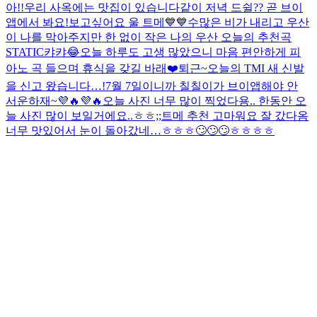
아!!
우리 사옥에는 맛집이 있습니다
같이 저녁 드쉴?? 곧 브이
앱에서 봐요!
보고싶어요 울 트메💙💙
수많은 비가 내리고 우산
이 나를 막아주지만 한 없이 작은 나의 우산 오늘의 추천곡
STATIC
캬캬😂
오늘 하루도 고생 많았으니 마음 편안하게 피
아노 곡 들으며 휴식을 갖길 바래❤️
퇴근~
오늘의 TMI 새 신발
을 신고 왔습니다…!
7월 7일이니까 칠칠이가 브이앱해야 안
서운하재~💜🔥💜🔥
오늘 사진 너무 많이 찍었다용.. 한동안 오
늘 사진 많이 보일거에요..ㅎㅎ;;
트메 추천 고마워요 잘 갔다옴
너무 맛있어서 눈이 돌아갔네…ㅎㅎㅎ🙄🙄🙄ㅎㅎㅎㅎ