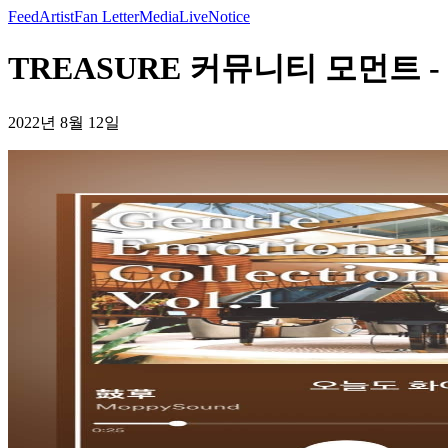
Feed
Artist
Fan Letter
Media
Live
Notice
TREASURE 커뮤니티 모먼트 -
2022년 8월 12일