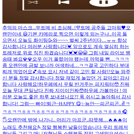
추억의 마스크...🫶
트메 비 조심해..!
💜
트메 공주들 고마워🖤
오
랜만이네 😃
기본 카메라로 찍으면 이렇게 되는구나..
이곡 들
으면서 오늘도 화이팅🥳
와~~~~ 벌써 2주년이다…ㅠㅠ 항상
감사합니다 여러분 사랑합니다💓 앞으로도 계속 열심히 하는
트레저로 위로 직진 하겠습니다💓💓😭😭 그럼 내일 라이브 뱅
송때 봐요💎💎
오우 이거 올렸어야 됐는데 까먹을 뻔…ㅋㅋㅋ
좀 오랜만에 금발 보니까 어색하네…ㅋㅋ
결국 고민하다 부대
찌개 먹었어요💕
속보 요시 저녁 같이 고민 할 사람!?
오늘 와주
신 분들 정말 감사합니다 정말 재밌게 놀았던 거 같아요! 감사
합니다 사랑해요!
하우페에서 우릴 반겨주는 피지워터🥹 진짜
오늘 무대 큰일났다 진짜 지이이인짜🥹
하우페 가볼까아 !
여
러분 오늘도 좋은 하루 보내셨나요?? 푹 쉬시고 놀아줘서 감사
합니다! 그럼~~ 빠이!
퇴근~
HAPPY 😋
✨
뇽안~~
피곤피곤..
✌️
ㅋ
ㅋㅎㅋㅋㅎㅎㅋㅎㅎㅋㅎㅎㅋㅎㅋㅎㅋㅎㅎㅋㅎㅋㅎㅎㅎ
🎧
🖐
오랜만에 밖에 나가니.. 머리가 아프군..
따뜻해…
🔥🔥🔥
이
노래도 추천해요🫰
정말 행복한 날들이였습니다 우리 트레저
형님들 그리고 매니저형님들 스텝분들 정말 고생많으셨습니