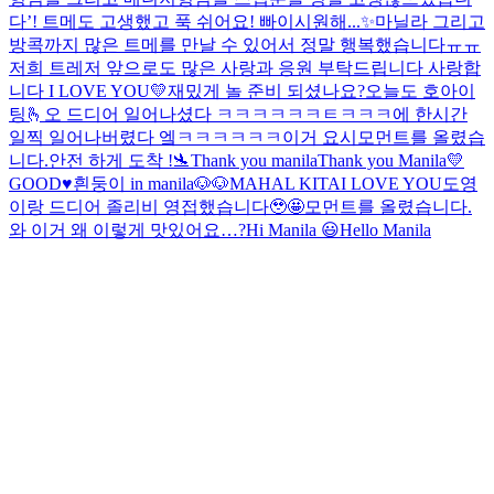
다’! 트메도 고생했고 푹 쉬어요! 빠이
시원해...✨
마닐라 그리고
방콕까지 많은 트메를 만날 수 있어서 정말 행복했습니다ㅠㅠ
저희 트레저 앞으로도 많은 사랑과 응원 부탁드립니다 사랑합
니다 I LOVE YOU💛
재밌게 놀 준비 되셨나요?
오늘도 호아이
팅🫰
오 드디어 일어나셨다 ㅋㅋㅋㅋㅋㅋㅌㅋㅋㅋ
에 한시간
일찍 일어나버렸다 엨ㅋㅋㅋㅋㅋㅋ이거 요시
모먼트를 올렸습
니다.
안전 하게 도착 !🛬
Thank you manila
Thank you Manila💛
GOOD♥️
흰둥이 in manila🐶🐶
MAHAL KITA
I LOVE YOU
도영
이랑 드디어 졸리비 영접했습니다🥹🤩
모먼트를 올렸습니다.
와 이거 왜 이렇게 맛있어요…?
Hi Manila 😃
Hello Manila