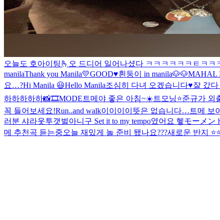
오늘도 호아이팅🫰
오 드디어 일어나셨다 ㅋㅋㅋㅋㅋㅋㅌㅋㅋ
manila
Thank you Manila💛
GOOD♥️
흰둥이 in manila🐶🐶
MAHAL 
요…?
Hi Manila 😃
Hello Manila
조심히 다녀 오겠습니다♥️
잘 갔다
하하하하하
📸🎞MODE
트메야 좋은 아침~☀️
트모닝⭐️
준규가 외
꼭 들어보세요!
Run..and walk
이이이이뜻은 없습니다…
트메 보
러분 샤라웃투갯벌아니구 Set it to my tempo였어요 헿
モーメン
메 추천곡 듣는중
오늘 재밌게 놀 준비 됐나요???
새로운 반지 ⭐️⭐