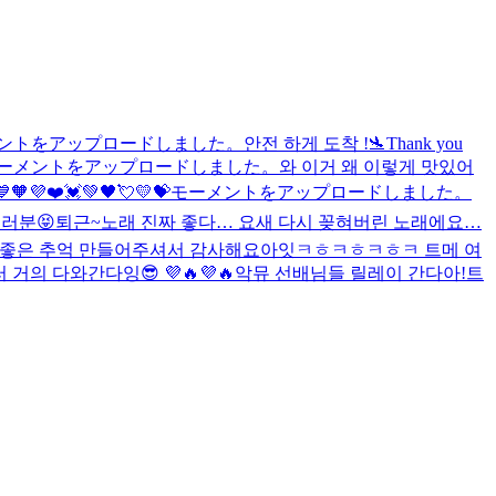
ントをアップロードしました。
안전 하게 도착 !🛬
Thank you
ーメントをアップロードしました。
와 이거 왜 이렇게 맛있어
💙🧡💜❤️💓💚🖤💘💛💝
モーメントをアップロードしました。
러분😝
퇴근~
노래 진짜 좋다… 요새 다시 꽂혀버린 노래에요…
!좋은 추억 만들어주셔서 감사해요
아잇ㅋㅎㅋㅎㅋㅎㅋ 트메 여
의 다와간다잉😎 💜🔥💜🔥
악뮤 선배님들 릴레이 간다아!
트