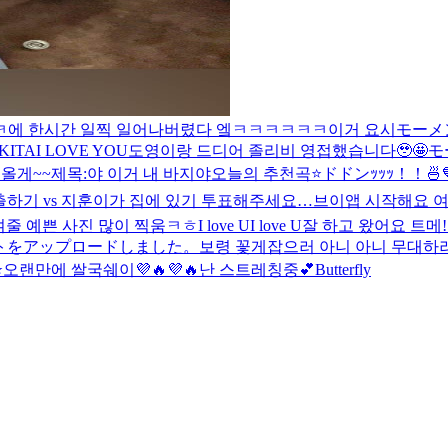
ㅋ
에 한시간 일찍 일어나버렸다 엨ㅋㅋㅋㅋㅋㅋ이거 요시
モーメ
KITA
I LOVE YOU
도영이랑 드디어 졸리비 영접했습니다🥹🤩
モ
 올게~~
제목:야 이거 내 바지야
오늘의 추천곡⭐️
ドドンｯｯｯ！！🍜
출하기 vs 지훈이가 집에 있기 투표해주세요…
브이앱 시작해요 여
여줄 예쁜 사진 많이 찍움ㅋㅎ
I love UI love U
잘 하고 왔어요 트메
トをアップロードしました。
보령 꽃게잡으러 아니 아니 무대하러 거
️
오랜만에 쌀국쉐이💜🔥💜🔥
난 스트레칭중💕
Butterfly