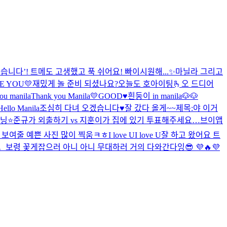
니다’! 트메도 고생했고 푹 쉬어요! 빠이
시원해...✨
마닐라 그리고
 YOU💛
재밌게 놀 준비 되셨나요?
오늘도 호아이팅🫰
오 드디어
ou manila
Thank you Manila💛
GOOD♥️
흰둥이 in manila🐶🐶
Hello Manila
조심히 다녀 오겠습니다♥️
잘 갔다 올게~~
제목:야 이거
닝⭐️
준규가 외출하기 vs 지훈이가 집에 있기 투표해주세요…
브이앱
 보여줄 예쁜 사진 많이 찍움ㅋㅎ
I love UI love U
잘 하고 왔어요 트
。
보령 꽃게잡으러 아니 아니 무대하러 거의 다와간다잉😎 💜🔥💜