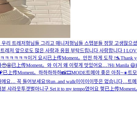
 우리 트레저형님들 그리고 매니저형님들 스텝분들 정말 고생많으셨습
트레저 앞으로도 많은 사랑과 응원 부탁드립니다 사랑합니다 I LOVE
엨ㅋㅋㅋㅋㅋㅋ이거 요시
已上传Moment。
안전 하게 도착 !🛬
Thank y
🤩
已上传Moment。
와 이거 왜 이렇게 맛있어요…?
Hi Manila 😃
💝
已上传Moment。
하하하하하
📸🎞MODE
트메야 좋은 아침~☀️
트모
래에요… 꼭 들어보세요!
Run..and walk
이이이이뜻은 없습니다…
트메
라웃투갯벌아니구 Set it to my tempo였어요 헿
已上传Moment