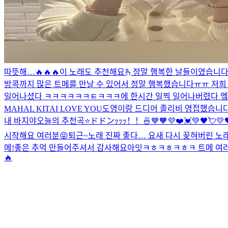
따뜻해…
🔥🔥🔥
이 노래도 추천해요🫰
정말 행복한 날들이였습니다
방콕까지 많은 트메를 만날 수 있어서 정말 행복했습니다ㅠㅠ 저희 
일어나셨다 ㅋㅋㅋㅋㅋㅋㅌㅋㅋㅋ
에 한시간 일찍 일어나버렸다 
MAHAL KITA
I LOVE YOU
도영이랑 드디어 졸리비 영접했습니다
내 바지야
오늘의 추천곡⭐️
ドドンｯｯｯ！！🍜
💙🧡💜❤️💓💚🖤💘💛
시작해요 여러분😝
퇴근~
노래 진짜 좋다… 요새 다시 꽂혀버린 노
메!좋은 추억 만들어주셔서 감사해요
아잇ㅋㅎㅋㅎㅋㅎㅋ 트메 여러분 샤
🔥