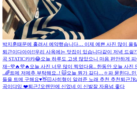
박지훈때문에 홀려서 예약했습니다… 이제 예쁜 사진 많이 올
퇴근이다아아!!
우리 사옥에는 맛집이 있습니다
같이 저녁 드쉴?
곡 STATIC
캬캬😂
오늘 하루도 고생 많았으니 마음 편안하게 피
재~💜🔥💜🔥
오늘 사진 너무 많이 찍었다용.. 한동안 오늘 사진 
..
🌈
트메 저메추 부탁해요..! 🐱
오늘 뭔가 길다…ㅎ
파 묻힌다..
민
들을 트메 구해요♥️
👋🏻
사히형이 알려준 노래 추천 추천
퇴근⤴︎
Ra
곡이댜잉 ❤️
퇴근⤴︎
오랜만에 신었네 이 신발
잘 자용
넘 좋다