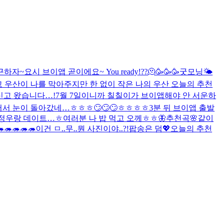
근하자~
요시 브이앱 곧이에요~ You ready!??🫠🥳🥳🥳
굿모닝🌤
 우산이 나를 막아주지만 한 없이 작은 나의 우산 오늘의 추천
 신고 왔습니다…!
7월 7일이니까 칠칠이가 브이앱해야 안 서운하
어서 눈이 돌아갔네…ㅎㅎㅎ🙄🙄🙄ㅎㅎㅎㅎ
3분 뒤 브이앱 출발
정우랑 데이트…ㅎ
여러분 나 밥 먹고 오께ㅎㅎ
🦋
추천곡🌸
같이
🦔🦔🦔🦔
이건 ㅁ..무..뭔 사진이야..?!
팝송은 덤💖
오늘의 추천