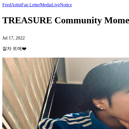
Feed
Artist
Fan Letter
Media
Live
Notice
TREASURE Community Mome
Jul 17, 2022
잘자 트메❤️