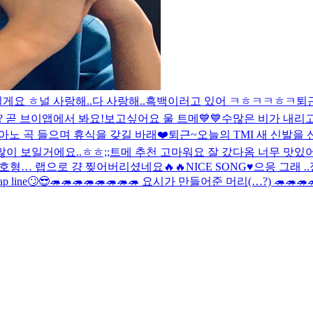
릴게요 ㅎ
널 사랑해..
다 사랑해..
흑백
이러고 있어 ㅋㅎㅋㅋㅎㅋ
퇴
? 곧 브이앱에서 봐요!
보고싶어요 울 트메💙💙
수많은 비가 내리고
아노 곡 들으며 휴식을 갖길 바래❤️
퇴근~
오늘의 TMI 새 신발을
많이 보일거에요..ㅎㅎ;;
트메 추천 고마워요 잘 갔다옴 너무 맛있
호형… 랩으로 걍 찢어버리셨네요🔥🔥
NICE SONG♥️
으응 그래 ..
p line🙄
😎
🦔🦔🦔🦔🦔🦔🦔🦔 요시가 만들어준 머리(…?) 🦔🦔🦔🦔