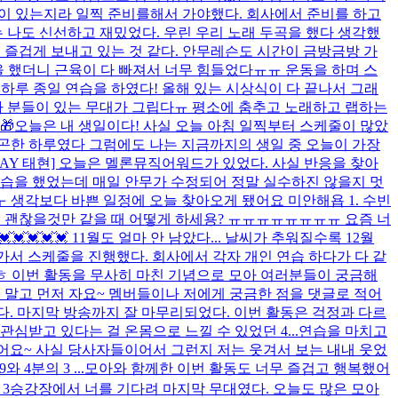
길이 있는지라 일찍 준비를해서 가야했다. 회사에서 준비를 하고
나도 신선하고 재밌었다. 우린 우리 노래 두곡을 했다 생각했
되게 즐겁게 보내고 있는 것 같다. 안무레슨도 시간이 금방금방 가
동을 했더니 근육이 다 빠져서 너무 힘들었다ㅠㅠ 운동을 하며 스
 하루 종일 연습을 하였다! 올해 있는 시상식이 다 끝나서 그래
아 분들이 있는 무대가 그립다ㅠ 평소에 춤추고 노래하고 랩하는
🎁
오늘은 내 생일이다! 사실 오늘 아침 일찍부터 스케줄이 많았
곤한 하루였다 그럼에도 나는 지금까지의 생일 중 오늘이 가장
DAY 태현] 오늘은 멜론뮤직어워드가 있었다. 사실 반응을 찾아
연습을 했었는데 매일 안무가 수정되어 정말 실수하진 않을지 멋
ㅜ 생각보다 바쁜 일정에 오늘 찾아오게 됐어요 미안해욥 1. 수빈
 괜찮을것만 같을 때 어떻게 하세용? ㅠㅠㅠㅠㅠㅠㅠㅠ 요즘 너
💓💓💓💓 11월도 얼마 안 남았다... 날씨가 추워질수록 12월
가서 스케줄을 진행했다. 회사에서 각자 개인 연습 하다가 다 같
ㅎ 이번 활동을 무사히 마친 기념으로 모아 여러분들이 궁금해
 말고 먼저 자요~ 멤버들이나 저에게 궁금한 점을 댓글로 적어
났다. 마지막 방송까지 잘 마무리되었다. 이번 활동은 걱정과 다르
받고 있다는 걸 온몸으로 느낄 수 있었던 4...
연습을 마치고
 받았어요~ 사실 당사자들이어서 그런지 저는 웃겨서 보는 내내 웃었
4분의 3 ...
모아와 함께한 이번 활동도 너무 즐겁고 행복했어
분의 3승강장에서 너를 기다려 마지막 무대였다. 오늘도 많은 모아