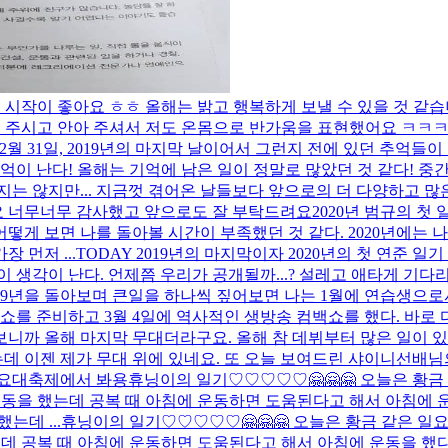
요! 시작이 좋아요 ㅎㅎ 올해는 밝고 행복하게 보낼 수 있을 것 같
해 주시고 안아 주셔서 저도 온몸으로 반가움을 표현했어요 ㅋㅋㅋㅋ
 12월 31일, 2019년의 마지막 날이어서 그런지 전에 있던 추억들
이 난다! 올해는 기억에 남은 일이 정말로 많았던 것 같다! 중간에
지는 않지만... 지금껏 겪어온 날들보다 앞으로의 더 다양하고 
요 너무너무 감사했고 앞으로도 잘 부탁드려요
2020년 범규의 첫 
어떻게 보면 나를 돌아볼 시간이 부족했던 것 같다. 2020년에는 나
 먼저 ...
TODAY 2019년의 마지막이자 2020년의 첫 연준 일기 
월이 생각이 난다. 언제쯤 우리가 공개될까...? 설레고 애타게 기
현 2019년을 돌아보며 큰일을 하나씩 짚어보면 나는 1월에 연습생
를 준비하고 3월 4일에 역사적인 생방송 컴백쇼를 했다. 바로 
보니까 올해 마지막 무대더라구요. 올해 참 데뷔부터 많은 일이 
 이젠 제가 무대 위에 있네요. 또 오늘 보여드린 샤이니선배님
가요대축제에서 봐용
휴닝이의 일기♡♡♡♡♡🤗🤗🤗 오늘은 황금
 운동을 했는데 공복 때 아침에 운동하면 도움된다고 해서 아침에
데 ...
휴닝이의 일기♡♡♡♡♡🤗🤗🤗 오늘은 황금 같은 일
했는데 공복 때 아침에 운동하면 도움된다고 해서 아침에 운동을 