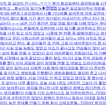
아직 잘 실감이 안 난다...ㅋㅋㅋ 뭔가 화요일부터 음악방송을 시
고 ...
휴닝이의 일기🦄🐥😇🥰🥰 오늘은 일요일이면서 막방을
 9와 4분의 3 승강장에서 너를 기다려를 보여준게 어제 같은데 벌
주까지 왔다! 활동 기간 동안 정신없이 지내서인지 3주나 지난 
이 남는다 ㅜㅜ 남은 기간 동안은 정말 정말 최선을 다해 멋있는 무
브 얼웨이스니스 분들에게 오랜만에 나의 일기를 보여주려고 한다!!
 느낌을 너무 잊고 싶지 않았고, 나중에 한 번쯤 꼭 말해야겠다고 
못 봤다고 우리 사랑스러운 모아들이 보고 싶다ㅠ SNS 서치도 하
0일이라고 한다. 울 모아들은 또 언제 그걸 다 세어주었는지 참 
다! 사실 오늘 녹화도 많았고 더쇼가 끝나고도 연습들이 많이 남
 보며 힘을 얻을 수 있었다! 모아 여러분들이 저희보다도 더 기뻐해
를 일찍 시작해서 늦게 끝났으니 틀린 말도 아니다 오늘 먼저 금일
화를 했다 이어 금일에 같이 방영될 엔젤 오 데빌도 드라이리허설부
이랑 같이 일어나서 샤워한 다음 헤어 메이크업을 했다! 다 준비한
 잘 마치고 생방송을 진행했다! 생방송할때도 열심히 추고 나서 
쇼라 엄청 설렜다. 사실 기대도 안 하고 있었고 생각도 못 했는데 
 같아서 너무 좋았다. 오늘 사실 1위도 1위지만 그보다 더 좋았단 
디어 보여준다는 생각을 하니까 너무 설렜다! 컴백쇼 하기전에 
는 생각을했다! 이렇게 기자 쇼케이스도 잘 마무리하면서...
[TO
 모든게 순탄치만은 않았다 컴백이 두번이나 밀려서 이대로 잊혀
리티 높은 무대를 만들기 위해 회사 스태프분들...
TODAY 범규