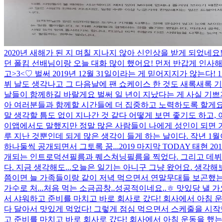
2020년 새해가 된 지 며칠 지나지 않아 신인상을 받게 되었네
던 폴킴 선배님이랑 오늘 대화 많이 했어요! 먼저 반갑게 인사
고>3<♡ 벌써 2019년 12월 31일이라는 게 믿어지지가 않는다!
뷔 날도 생각나고 그 다음날에 팬 쇼케이스 한 것도 새록새록 기억
날들이 함께하길 바랄게요 벌써 일 년이 지났다는 게 사실 기쁘
아 여러분들과 함께할 시간들에 더 집중하고 노력하도록 할게
말 생각할 틈도 없이 지나간 것 같다 어떻게 보면 좋기도 하고, 
이앱에서도 말했지만 정말 많은 사람들이 나에게 성인이 되면 가장
루 지난 것뿐인데 되게 많은 생각이 들게 하는 날이다. 작년 1
하나둘씩 공개되면서 그토록 꿈...
2019 마지막 TODAY 태
개되는 인트로덕션필름과 퀘스쳐닝필름을 찍었다. 그리고 데뷔쇼
다. 지금 생각해도...
오늘은 일기는 아니구 그냥 왔어요. 생각해
쯤이면 늘 가족들이랑 같이 저녁 먹으면서 연말무대들 보곤했는데
가수로 처...
처음 먹는 소금곱창..성공적이네요..ㅎ 맛있당 낼 
서 샤워하고 준비를 마치고 바로 회사로 갔다! 회사에서 아침
다 달아서 맛있게 먹었다! 그렇게 점심 먹으면서 스케줄을 시작했는
고 준비를 마치고 바로 회사로 갔다! 회사에서 아침 운동을 