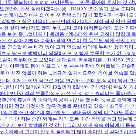
어서 너무 행복했다 ㅎㅎㅎ 모아분들도 그만큼 좋아해 주시는 것 같
오랜만에 봐서 잘해야겠다는 생...
TODAY 연준 일기 오늘 드디
는 쇼케이스와 데뷔쇼 이후 첫 컴백쇼라 많이 떨렸지만 너무나도
컴백하고 싶은 마음이...
오랜만의 일기이다! 사실 짧지 않던 공
 것 같아 무섭기도 했다 무엇보다 모아 여러분들에게 오랜 기다림
보여 줄 ...
얼터도 다 올려용 :)
엑스타임 원본 요청이 많길래 올
 것 같아 기뻤다 수중 배경의 연준이 형 독무도 되게 멋있고 예
 연습할 때는 배경 없이 그저 연습실 바닥에 누워서 했던지라..
티셔츠도 땀으로 범벅이라 찝찝하지만 이렇게 뿌듯할 수가 없다ㅎㅎ
같이 톡투데이도 보았다! 뭔가 같이 톡투데이를 ...
TODAY 연
같다. 아무래도 몸이 아프고 난 후 쉬는 바람에 멤버들보다 연습량
 미치진 않을까 하는 ...
범규의 일기⭐️ 요즘엔 라이브 연습을 열
었는데 이제는 이번 곡으로 처음 연습하는 건데도 적응이 되서 그런
..
휴닝이의 일기🤩 이제 10월까지 8일밖에 안남았다! 확실히 
습하다보니까 점점 부족한점도 개선 된 것 같고 퀄리티도 좋아졌다
오랜만에 휴닝이와 뚝딱뚝딱 공작 시간을 했는데 댓글로 컴백에 
하지만 정말 이것저것 많은 것들을 준비하고 있으니 조금만 더 기
태현] 일기를 쓰고 싶은데 최근엔 모든 멤버들이 정말 너무나도 똑
은..ㅎㅎ 난 자는 순간 외에는 거의 모든 순간 음악을 듣고 있는
가 어제 보다 쌀쌀해진 것 같다! 그래서 이제 슬슬 하복에서 동복
꾸준히해서 그런지 안무의 퀄리티가 많이 좋아진 것 같다!! 시간