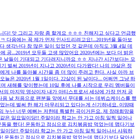
습니다! 앗 그리고 자랑 좀 할게요 ㅎㅎㅎ 친해지고 싶다고 언급했
 다음에는 꼭 제가 먼저 인사드리려고요!...
2019년을 돌아보
이 다 생각난다 참 많은 일이 있었던 것 같은데 아직도 3월 4일 데
 공...
2019년 모두들 고생 많았어요 2020년에는 보다 더 밝은
많은 날들이 기대되고 기다려지니까요 ㅎㅎ 지나간 시간보다는 모
일기 벌써 2019년이 지나고 2020년이 다가왔다! 나의 19살은 정
에게 나를 돌아볼 시간을 좀 더 많이 주려고 한다. 사실 아까 브
오늘은 2020년 1월 1일이다. 22살이 된 날이다... 어쩌면 그냥 하
다리며 새해를 맞이했는데 10일 후에 나를 시작으로 우리 멤버들이
으로서의 마지막 영상이자 내가 아티스트로서 세상에 가장 먼저 공
다음 날 처음으로 팬분들 앞에서 무대를 서는 데뷔쇼케이스를 했
있었는데 벌써 한 해가 마무리되고 있다는게 신기하네요. 이맘때
의 누난 너무 예뻐는 저한테 특별한 곡이거든요. 제 장래희망을
 같은 일요일이당!! 주말이라 학교는 안 가고 아침 일찍 일어나
 운동을 했다! 운동하고 점심으로 김치볶음밥 먹었는데 맵다기보
요일이당!! 주말이라 학교는 안 가고 아침 일찍 일어나서 샤워하
했다! 운동하고 점심으로 김치볶음밥 먹었는데 맵다기보다 달아서