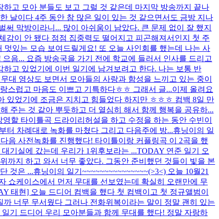
작하고 모아 분들도 보고 그럴 것 같은데 마지막 방송까지 끝나
 한 날이다 4주 동안 참 많은 일이 있는 것 같으면서도 금방 지나
써 막방이라니... 많이 아쉬움이 남았다. 큰 문제 없이 잘 했지
게 체감이 안 됐다 점점 집중력도 떨어지고 피곤해져서인지 첫 주
대 멋있는 모습 보여드릴게요! 또 오늘 사인회를 했는데 나는 사
 으음... 요즘 방송국을 가기 전에 학교에 들러서 인사를 드리고
생각하고 있었기에 이번 일기에 남겨보려고 한다. 나는 보통 반
고 무대 영상도 보면서 모아들의 사랑과 함성을 느끼고 있는 중이
사랑스럽고 마음도 이쁘고 기특하다ㅎㅎ 그래서 글...
이제 올려요
아 있었기에 조금은 지치고 힘들었다 하지만 ㅎㅎㅎ 컴백 8일 만
 주는 것 같아 뿌듯하고 더 열심히 해서 함께 행복을 공유하...
에 방영할 타이틀곡 드라이리허설을 하고 수정을 하는 동안 수빈이
터 차례대로 녹화를 마쳤다 그리고 다음주에 방...
휴닝이의 일
 다음 사전녹화를 진행했다! 타이틀이랑 커플링곡 이 2곡을 했
대기실에 갔는데 우리가 1위후보라는 ...
TODAY 연준 일기 오
1위까지 하고 와서 너무 좋았다. 그동안 준비했던 것들이 빛을 본
것은 ...
휴닝이의 일기~~~~~~~~~~~~~~~(>3<) 오늘 10월21
기자 쇼케이스에서 먼저 무대를 선보였는데 확실히 오랜만에 무
DAY 태현] 오늘 드디어 컴백을 했다 첫 컴백이고 첫 정규앨범이
질까 너무 무서웠다 그러나 전화위복이라는 말이 정말 괜히 있는
의 일기 드디어 우리 모아분들과 함께 무대를 했다! 정말 자랑하