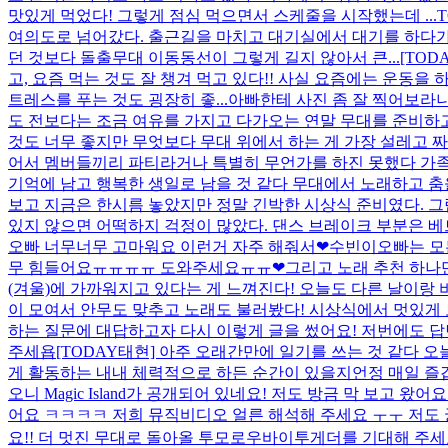
맛있게 먹었다! 그렇게 점심 먹으면서 스케줄을 시작했는데 ...
여의도로 넘어갔다. 출근길을 마치고 대기실에서 대기를 하다가
던 것보다 돌출무대 이동동선이 그렇게 길지 않아서 큰...
[TO
고, 요즘 먹는 것도 잘 챙겨 먹고 있다!! 사실 요즘에는 운동을
트레스를 푸는 것도 굉장히 좋...
아빠한테 사진 좀 잘 찍어보라
도 전보다는 조금 여유를 가지고 다가오는 연말 무대를 준비하고
것도 너무 좋지만 무엇보다 무대 위에서 하는 게 가장 설레고 짜릿한
어서 멤버들끼리 파티라거나 특별히 무언가를 하진 못했다 가족
기억에 남고 행복한 생일로 남을 것 같다 무대에서 노래하고 춤을
보고 지금은 한시름 놓았지만 정말 긴박한 시상식 준비였다. 그
있지 않으면 어떡하지 걱정이 많았다. 댄스 브레이크 부분은 베트
오빠 너무너무 고마워요 이런거 자주 해줘서❤수빈이오빠는 모든
무 힘들어요ㅠㅠㅠㅠ 도와주세요ㅠㅠ❤그리고 노래 추천 하나만 
(겨울)에 가까워지고 있다는 게 느껴진다! 오늘도 다른 날이랑
이 모여서 안무도 맞추고 노래도 불러봤다! 시상식에서 멋있게 보
하는 질문에 대답하고자 다시 이렇게 글을 썼어요! 저번에도 답
주세욥
[TODAY태현] 아주 오래간만에 일기를 쓰는 것 같다 오
게 활동하는 내내 체력적으로 하든 순간이 있을지언정 매일 즐겁고
오니 Magic Island가 공개되어 있네요! 저도 방금 막 보
어요 ㅋㅋㅋㅋ 저희 뮤직비디오 얼른 해석해 주세요 ㅜㅜ 저도 궁금해
요!! 더 멋진 무대로 돌아올 투모로우바이투게더를 기대해 주세요