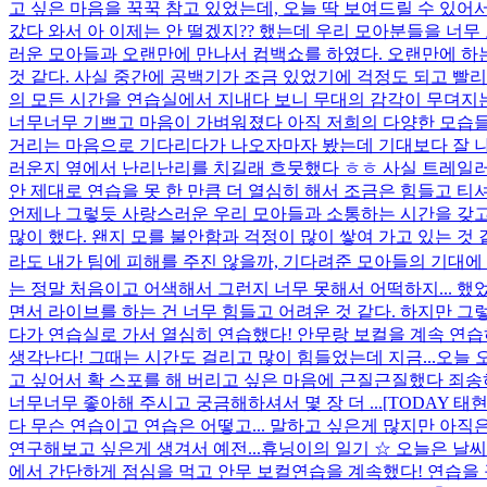
고 싶은 마음을 꾹꾹 참고 있었는데, 오늘 딱 보여드릴 수 있
갔다 와서 아 이제는 안 떨겠지?? 했는데 우리 모아분들을 너무 
러운 모아들과 오랜만에 만나서 컴백쇼를 하였다. 오랜만에 하
것 같다. 사실 중간에 공백기가 조금 있었기에 걱정도 되고 빨리 
의 모든 시간을 연습실에서 지내다 보니 무대의 감각이 무뎌지는
너무너무 기쁘고 마음이 가벼워졌다 아직 저희의 다양한 모습들을 
거리는 마음으로 기다리다가 나오자마자 봤는데 기대보다 잘 나온
러운지 옆에서 난리난리를 치길래 흐뭇했다 ㅎㅎ 사실 트레일러를
안 제대로 연습을 못 한 만큼 더 열심히 해서 조금은 힘들고 
언제나 그렇듯 사랑스러운 우리 모아들과 소통하는 시간을 갖고 
많이 했다. 왠지 모를 불안함과 걱정이 많이 쌓여 가고 있는 것 
라도 내가 팀에 피해를 주진 않을까, 기다려준 모아들의 기대에 못
는 정말 처음이고 어색해서 그런지 너무 못해서 어떡하지... 했
면서 라이브를 하는 건 너무 힘들고 어려운 것 같다. 하지만 그렇.
다가 연습실로 가서 열심히 연습했다! 안무랑 보컬을 계속 연
생각난다! 그때는 시간도 걸리고 많이 힘들었는데 지금...
오늘 
고 싶어서 확 스포를 해 버리고 싶은 마음에 근질근질했다 죄송
너무너무 좋아해 주시고 궁금해하셔서 몇 장 더 ...
[TODAY 
다 무슨 연습이고 연습은 어떻고... 말하고 싶은게 많지만 아직
연구해보고 싶은게 생겨서 예전...
휴닝이의 일기 ☆ 오늘은 날씨
에서 간단하게 점심을 먹고 안무 보컬연습을 계속했다! 연습을 