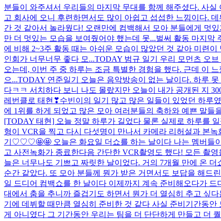
분들이 와주셔서 우리들의 마지막 무대를 함께 해주셨다. 사실 
고 회사에 오니 후련하면서도 많이 아쉽고 섭섭한 느낌이다. 데뷔하
간 것 같아서 놀라웠다! 오랜만에 컴백해서 모아 분들에게 멋있게
만 더 멋있는 모습을 보여줬어야 했는데 못...
벌써 활동 마지막 
에 비해 2~3주 활동 때는 아쉬운 모습이 많았던 것 같아 미련
인회가 너무너무 좋다 모...
TODAY 범규 일기 우리 모먼츠 오
오는데, 이번 주 중 하루는 조금 특별한 경험을 했다. 근데 이
으...
TODAY 연준일기 오늘은 음악방송이 없는 날이다. 하루 
다ㅋㅋ 서치하다 보니 나도 몰랐지만 오늘이 내가 공개된 지 30
레번클로 태현❣
수빈이의 일기 많고 많은 일들이 있었던 하루였
에 1위를 하게 되었고 많은 모아 여러분들의 축하와 예쁜 말들을
[TODAY 태현] 오늘 정말 하루가 길었다 물론 실제로 하루
형이 VCR을 찍고 다시 다섯명이 만나서 카메라 리허설과 본녹
기♡♡♡🤩🤩 오늘은 화요일 더쇼를 하는 날이다 나는 멤버들
고 사전녹화가 종료한다음 간단한 VCR촬영도 했다! 모든 촬영을
늘은 너무나도 기쁘고 짜릿한 날이었다. 거의 7개월 만에 온 더
순간 같았다. 또 모아 분들께 뭔가 받은 거면서도 보답을 해드린 것
일 드디어 컴백쇼를 한 날이다 이제까지 계속 준비해오다가 드
대에서 춤을 추니까 즐겁기도 하면서 뭔가 더 열심히 추고 싶다
기에 데뷔할 때만큼 열심히 준비한 것 같다 사실 준비기간동안
게 아니였다 그 기간동안 우리는 팀을 더 단단하게 만들고 더 퀄