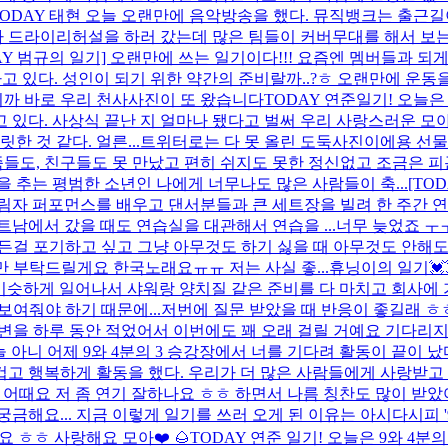
TODAY 태현 오늘 오랜만에 음악방송을 했다. 뮤직뱅크는 출근
 드라이리허설을 하러 갔는데 많은 팀들이 커버무대를 해서 보는 
DAY 범규의 일기] 오랜만에 쓰는 일기이다!!! 요즘엔 멤버들과 
 하고 있다. 성인이 되기 위한 약간의 준비랄까..?ㅎ 오랜만에 운
니까 바로 우리 천사사진이 또 왔습니다
TODAY 연준일기! 오늘은
 있다. 사상식 끝난 지 얼마나 됐다고 벌써 우리 사랑스러운 모
 것 같다. 얼른...
트위터로는 다 못 올린 도둑사진이에용 선물
들도, 친구들도 못 만났고 편히 쉬지도 못한 정신없고 조금은 피
 추는 평범한 소년인 나에게 너무나도 많은 사람들이 축...
[TO
림자 퍼포먼스를 배우고 댄서분들과 큰 세트장을 빌려 한 주간 
남에서 갔을 때도 연습실을 대관해서 연습을 ...
너무 늦었죠 ㅜ
걸 포기하고 싶고 그냥 아무것도 하기 싫을 때 아무것도 안해도
부탁드릴게요 한국노래요ㅠㅠ 저는 사실 좋...
휴닝이의 일기💓💓
 비슷하게 일어나서 샤워랑 양치질 같은 준비를 다 마치고 회사에 
여줘야 하기 때문에...
저번에 질문 받았을 때 반응이 좋길래 ㅎ
변을 하루 동안 적었어서 이번에도 꽤 오래 걸릴 거예요 기다리지
늘 아니 어제 9와 4분의 3 승강장에서 너를 기다려 활동이 끝이 
 행복하게 활동을 했다. 우리가 더 많은 사람들에게 사랑받고 관심
고 왔어요 어때요 저 좀 연기 잘하나요 ㅎㅎ 하면서 나름 칭찬도 많이
요... 지금 이렇게 일기를 쓰러 오게 된 이유는 아시다시피 '9와 
 ㅎㅎ 사랑해요 모아❤️ 🌰
TODAY 연준 일기! 오늘은 9와 4