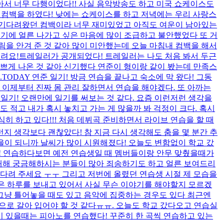
아서 너무 다행이었다!! 사실 음악방송도 하고 미국 쇼케이스도
어 컴백을 하였다! 낮에는 쇼케이스를 하고 저녁에는 우리 사랑스
 기다려왔던 컴백이라 너무 재미있었고 아직도 여운이 남아있는
백기에 얼른 나가고 싶은 마음에 많이 조급하고 불안했었다 또 거
을 안겨 준 것 같아 많이 미안했는데 오늘 마침내 컴백을 해서
려요!
트레일러가 공개되었다! 트레일러는 나도 처음 봐서 두근
쁘게 나온 것 같아 신기했다 연준이 형이랑 같이 봤는데 만족스
.
TODAY 연준 일기! 방금 연습을 끝나고 숙소에 막 왔다! 그동
 이제부터 진짜 몸 관리 잘하면서 연습을 해야겠다. 또 아까는
준 일기! 오랜만에 일기를 써보는 것 같다. 요즘 이런저런 생각을
도 적고 내가 혹시 놓치고 가는 게 많을까 봐 걱정이 크다. 혹시
심히 하고 있다!!! 처음 데뷔곡 준비하면서 라이브 연습을 할 때
지 생각보다 괜찮았다! 참 지금 다시 생각해도 춤을 몇 분간 추
가을이 되니까 날씨가 많이 시원해졌다! 오늘도 변함없이 학교 갔
! 연습하다보면 예전 연습생일 때 멤버들이랑 안무 맞췄을때가
대해 궁금해하시는 분들이 많아 죄송하기도 하고 얼른 보여드리
다려 주세요 ㅜㅜ 그리고 저번에 올렸던 연습생 시절 제 모습을
같은 하루를 보내고 있어서 사실 무슨 이야기를 해야할지 모르겠
데 그냥 틀어놓을 때도 있고 음악에 집중하는 경우도 있다 최근엔
으로 갈아 입어야 할 것 같다ㅠㅠ. 오늘도 학교 갔다오고 연습실
이 있을때는 피아노를 연습했다! 꾸준히 한 곡씩 연습하고 있는