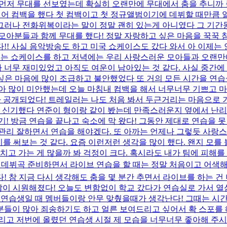
 먼저 무대를 선보였는데 확실히 오랜만에 무대에서 춤을 추니까 
 드디어 컴백을 했다 첫 컴백이고 첫 정규앨범이기에 데뷔할 때만큼
러나 전화위복이라는 말이 정말 괜히 있는게 아니였다 그 기간동
 모아분들과 함께 무대를 했다! 정말 자랑하고 싶은 마음을 꾹꾹 
!! 사실 음악방송도 하고 미국 쇼케이스도 갔다 와서 아 이제는 
 낮에는 쇼케이스를 하고 저녁에는 우리 사랑스러운 모아들과 오랜
너무 재미있었고 아직도 여운이 남아있는 것 같다. 사실 중간에
 싶은 마음에 많이 조급하고 불안했었다 또 거의 모든 시간을 연
아 많이 미안했는데 오늘 마침내 컴백을 해서 너무너무 기쁘고 마음
 공개되었다! 트레일러는 나도 처음 봐서 두근거리는 마음으로 
아 신기했다 연준이 형이랑 같이 봤는데 만족스러운지 옆에서 난
일기! 방금 연습을 끝나고 숙소에 막 왔다! 그동안 제대로 연습을 
관리 잘하면서 연습을 해야겠다. 또 아까는 언제나 그렇듯 사랑
기를 써보는 것 같다. 요즘 이런저런 생각을 많이 했다. 왠지 모를
치고 가는 게 많을까 봐 걱정이 크다. 혹시라도 내가 팀에 피해를
처음 데뷔곡 준비하면서 라이브 연습을 할 때는 정말 처음이고 어색해
참 지금 다시 생각해도 춤을 몇 분간 추면서 라이브를 하는 건 너
 많이 시원해졌다! 오늘도 변함없이 학교 갔다가 연습실로 가서 
 연습생일 때 멤버들이랑 안무 맞췄을때가 생각난다! 그때는 시간도
분들이 많아 죄송하기도 하고 얼른 보여드리고 싶어서 확 스포를
고 저번에 올렸던 연습생 시절 제 모습을 너무너무 좋아해 주시고 