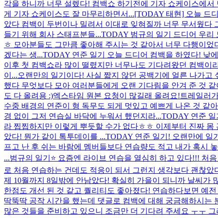
각을 하니까 너무 설렜다! 컴백쇼 하기전에 기자 쇼케이스에서
게 기자 쇼케이스도 잘 마무리하면서...
[TODAY 태현] 오늘
았다 컴백이 두번이나 밀려서 이대로 잊혀질까 너무 무서웠다 그
들기 위해 회사 스태프분들...
TODAY 범규의 일기 드디어 우리
ㅎ 모아분들도 그만큼 좋아해 주시는 것 같아서 너무 다행이었다
겠다는 생...
TODAY 연준 일기 오늘 드디어 컴백을 하였다!
이후 첫 컴백쇼라 많이 떨렸지만 너무나도 기다려왔던 컴백이라 
이...
오랜만의 일기이다! 사실 짧지 않던 공백기에 얼른 나가고
했다 무엇보다 모아 여러분들에게 오랜 기다림을 안겨 준 것 같
도 다 올려용 :)
엑스타임 원본 요청이 많길래 올려요!
트레일러가
수중 배경의 연준이 형 독무도 되게 멋있고 예쁘게 나온 것 같
경 없이 그저 연습실 바닥에 누워서 했던지라...
TODAY 연준 
라 찝찝하지만 이렇게 뿌듯할 수가 없다ㅎㅎ 이제부터 진짜 몸 
았다! 뭔가 같이 톡투데이를 ...
TODAY 연준 일기! 오랜만에 일
프고 난 후 쉬는 바람에 멤버들보다 연습량도 적고 내가 혹시 놓
...
범규의 일기⭐️ 요즘엔 라이브 연습을 열심히 하고 있다!!! 
로 처음 연습하는 건데도 적응이 되서 그런지 생각보다 괜찮았다! 
제 10월까지 8일밖에 안남았다! 확실히 가을이 되니까 날씨가
한점도 개선 된 것 같고 퀄리티도 좋아졌다! 연습하다보면 예전
딱뚝딱 공작 시간을 했는데 댓글로 컴백에 대해 궁금해하시는 
많은 것들을 준비하고 있으니 조금만 더 기다려 주세요 ㅜㅜ 그리