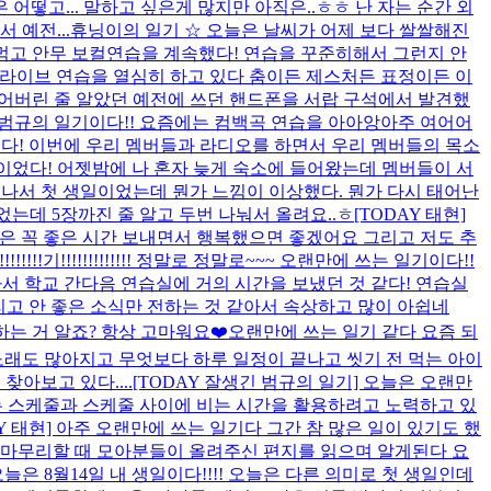
떻고... 말하고 싶은게 많지만 아직은..ㅎㅎ 난 자는 순간 외
 예전...
휴닝이의 일기 ☆ 오늘은 날씨가 어제 보다 쌀쌀해진
 먹고 안무 보컬연습을 계속했다! 연습을 꾸준히해서 그런지 안
 라이브 연습을 열심히 하고 있다 춤이든 제스처든 표정이든 이
잃어버린 줄 알았던 예전에 쓰던 핸드폰을 서랍 구석에서 발견했
범규의 일기이다!! 요즘에는 컴백곡 연습을 아아앙아주 여어어
었다! 이번에 우리 멤버들과 라디오를 하면서 우리 멤버들의 목소
이었다! 어젯밤에 나 혼자 늦게 숙소에 들어왔는데 멤버들이 서
나서 첫 생일이었는데 뭔가 느낌이 이상했다. 뭔가 다시 태어난
있었는데 5장까진 줄 알고 두번 나눠서 올려요..ㅎ
[TODAY 태현]
은 꼭 좋은 시간 보내면서 행복했으면 좋겠어요 그리고 저도 추
!!!!!!!!!기!!!!!!!!!!!!! 정말로 정말로~~~ 오랜만에 쓰는 일기이다!!
서 학교 간다음 연습실에 거의 시간을 보냈던 것 같다! 연습실
리고 안 좋은 소식만 전하는 것 같아서 속상하고 많이 아쉽네
하는 거 알죠? 항상 고마워요❤️
오랜만에 쓰는 일기 같다 요즘 되
노래도 많아지고 무엇보다 하루 일정이 끝나고 씻기 전 먹는 아이
아보고 있다....
[TODAY 잘생긴 범규의 일기] 오늘은 오랜만
에는 스케줄과 스케줄 사이에 비는 시간을 활용하려고 노력하고 있
AY 태현] 아주 오랜만에 쓰는 일기다 그간 참 많은 일이 있기도 했
 마무리할 때 모아분들이 올려주신 편지를 읽으며 알게된다 요
 오늘은 8월14일 내 생일이다!!!! 오늘은 다른 의미로 첫 생일인데