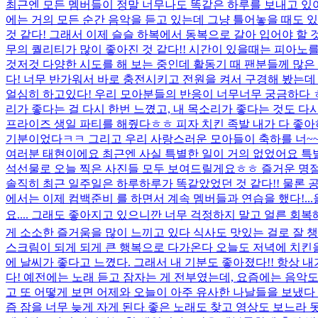
최근엔 모든 멤버들이 정말 너무나도 똑같은 하루를 보내고 있어서
에는 거의 모든 순간 음악을 듣고 있는데 그냥 틀어놓을 때도 있
것 같다! 그래서 이제 슬슬 하복에서 동복으로 갈아 입어야 할
무의 퀄리티가 많이 좋아진 것 같다!! 시간이 있을때는 피아노를 
것저것 다양한 시도를 해 보는 중인데 활동기 때 팬분들께 많은
다! 너무 반가워서 바로 충전시키고 전원을 켜서 구경해 봤는데 
얼심히 하고있다! 우리 모아분들의 반응이 너무너무 궁금하다 ㅎ
리가 좋다는 걸 다시 한번 느꼈고, 내 목소리가 좋다는 것도 다시 
프라이즈 생일 파티를 해줬다ㅎㅎ 피자 치킨 족발 내가 다 좋아
기분이었다ㅋㅋ 그리고 우리 사랑스러운 모아들이 축하를 너~~~~
여러분 태현이에요 최근엔 사실 특별한 일이 거의 없었어요 특
석선물로 오늘 찍은 사진들 모두 보여드릴게요ㅎㅎ 즐거운 명절 보
솔직히 최근 일주일은 하루하루가 똑같았었던 것 같다!! 물론 
에서는 이제 컴백준비 를 하면서 계속 멤버들과 연습을 했다!...
요.... 그래도 좋아지고 있으니깐 너무 걱정하지 말고 얼른 회복해
게 소소한 즐거움을 많이 느끼고 있다 식사도 맛있는 걸로 잘 
스크림이 되게 되게 큰 행복으로 다가온다 오늘도 저녁에 치킨을 
에 날씨가 좋다고 느꼈다. 그래서 내 기분도 좋아졌다!! 항상
다! 예전에는 노래 듣고 잠자는 게 전부였는데, 요즘에는 음악도 
고 또 어떻게 보면 어제와 오늘이 아주 유사한 나날들을 보냈
즘 잠을 너무 늦게 자게 된다 좋은 노래도 찾고 영상도 보느라 못 