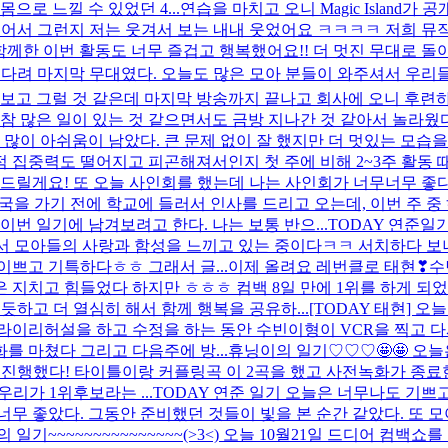
으로 느낄 수 있었던 4...
연습을 마치고 오니 Magic Island
어서 그런지 저는 웃겨서 보는 내내 웃었어요 ㅋㅋㅋㅋ 저희 뮤직
함께한 이번 활동도 너무 즐겁고 행복했어요!! 더 멋진 무대로 
 기다려 마지막 무대였다. 오늘도 많은 모아 분들이 와주셔서 우리
보고 그럴 것 같은데 마지막 방송까지 끝나고 회사에 오니 후련하면
동안 참 많은 일이 있는 것 같으면서도 금방 지나간 것 같아서 놀라웠
많이 아쉬움이 남았다. 큰 문제 없이 잘 했지만 더 멋있는 모습을 
점 집중력도 떨어지고 피곤해져서인지 첫 주에 비해 2~3주 활동 
드릴게요! 또 오늘 사인회를 했는데 나는 사인회가 너무너무 좋다 모
송국을 가기 전에 학교에 들러서 인사를 드리고 오는데, 이번 주 중
번 일기에 남겨보려고 한다. 나는 보통 반으...
TODAY 연준일
서 모아들의 사랑과 함성을 느끼고 있는 중이다ㅋㅋ 서치하다 보니
이쁘고 기특하다ㅎㅎ 그래서 글...
이제 올려요 레번클로 태현❣
수
 지치고 힘들었다 하지만 ㅎㅎㅎ 컴백 8일 만에 1위를 하게 되었
듯하고 더 열심히 해서 함께 행복을 공유하...
[TODAY 태현] 
라이리허설을 하고 수정을 하는 동안 수빈이형이 VCR을 찍고 
를 마쳤다 그리고 다음주에 방...
휴닝이의 일기♡♡♡🤩🤩 오
 진행했다! 타이틀이랑 커플링곡 이 2곡을 했고 사전녹화가 종료
리가 1위후보라는 ...
TODAY 연준 일기 오늘은 너무나도 기쁘고
 너무 좋았다. 그동안 준비했던 것들이 빛을 본 순간 같았다. 또 
 일기~~~~~~~~~~~~~~~(>3<) 오늘 10월21일 드디어 