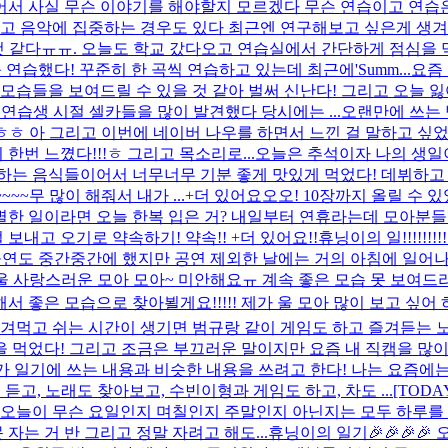
 사실 무슨 이야기를 해야할지 모르겠다 무슨 연습이고 연습은 어
고 음악에 집중하는 경우도 있다 최근엔 연구해보고 싶은게 생겨서
 것 같다ㅠㅠ. 오늘도 학교 갔다오고 연습실에서 간단하게 점심을
연습했다! 꾸준히 한 곡씩 연습하고 있는데 최근에'Summ...
요즘
 모습들을 보여드릴 수 있을 것 같아 벌써 신난다! 그리고 오늘 
연습생 시절 셀카들을 많이 발견했다 당시에는 ...
오랜만에 쓰는 
ㅎ 아 그리고 이번에 네이버 나우를 하면서 느낀 걸 말하고 싶
한번 느꼈다!!!ㅎ 그리고 목소리로...
오늘은 추석이자 나의 생일
하는 음식들이어서 너무너무 기분 좋게 맛있게 먹었다! 데뷔하고 
~무 많이 해줘서 내가 ...
+더 있어요오오! 10장까지 올릴 수 
별한 일이라면 오늘 한복 입은 거? 내일부터 연휴라는데 모아분들
내고 오기로 약속하기! 약속!! +더 있어요!!
휴닝이의 일!!!!!!!!
공연도 중간중간에 했지만 공연 제외한 날에는 거의 아침에 일어나
울 사랑스러운 모아 모아~ 미안해요ㅠ 계속 좋은 모습 못 보여드
서 좋은 모습으로 찾아뵐게요!!!!! 제가 울 모아 많이 보고 싶어 
챙겨먹고 쉬는 시간이 생기면 범규랑 같이 게임도 하고 즐겨듣는 
먹었다! 그리고 조금은 부끄러운 말이지만 요즘 내 직캠을 많이 찾
 내가 일기에 쓰는 내용과 비슷한 내용을 쓰려고 한다! 나는 요즘
듣고, 노래도 찾아보고, 수빈이형과 게임도 하고, 차도 ...
[TOD
다 오늘이 무슨 요일인지 며칠인지 주말인지 아닌지는 모두 하루를
자는 거 반 그리고 정말 자려고 해도...
휴닝이의 일기🎉🎉🎉🎉