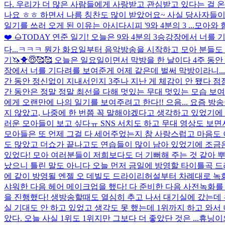
다. 우리가 더 많은 사람들에게 사랑받고 관심받고 있다는 걸 온몸
나요 ㅎㅎ 하면서 나름 칭찬도 많이 받았어요~ 사실 당사자들이
일기를 쓰러 오게 된 이유는 아시다시피 '9와 4분의 3 ...
모아와 
❤️ 🌰
TODAY 연준 일기! 오늘은 9와 4분의 3승강장에서 너를
다...ㅋㅋㅋ 뭔가 화요일부터 음악방송을 시작하고 모아 분들도 
기🦄🐥😇🥰🥰 오늘은 일요일이면서 막방을 한 날이다 4주 
장에서 너를 기다려를 보여준게 어제 같은데 벌써 막방이라니... 
간 동안 정신없이 지내서인지 3주나 지난 게 체감이 안 됐다 점
간 동안은 정말 정말 최선을 다해 멋있는 무대 멋있는 모습 보여
에게 오랜만에 나의 일기를 보여주려고 한다!! 으음... 요즘 방
지 않았고, 나중에 한 번쯤 꼭 말해야겠다고 생각하고 있었기에 이
러운 모아들이 보고 싶다ㅠ SNS 서치도 하고 무대 영상도 보면
모아들은 또 언제 그걸 다 세어주었는지 참 사랑스럽고 마음도 
도 많았고 더쇼가 끝나고도 연습들이 많이 남아 있었기에 조금은
있었다! 모아 여러분들이 저희보다도 더 기뻐해 주는 것 같아 뿌
났으니 틀린 말도 아니다 오늘 먼저 금일에 방영할 타이틀곡 드
에 같이 방영될 엔젤 오 데빌도 드라이리허설부터 차례대로 녹화
샤워한 다음 헤어 메이크업을 했다! 다 준비한 다음 사전녹화를
을 진행했다! 생방송할때도 열심히 추고 나서 대기실에 갔는데 우
실 기대도 안 하고 있었고 생각도 못 했는데 1위까지 하고 와서
았다. 오늘 사실 1위도 1위지만 그보다 더 좋았단 것은 ...
휴닝이의