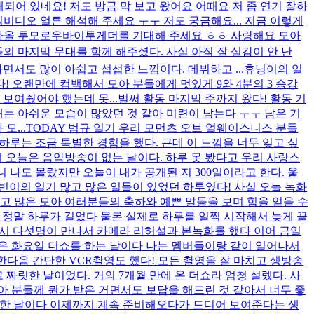
가 공개되어 있네요! 저도 방금 막 보고 왔어요 어때요 저 좀 연기 잘하
비디오 얼른 해석해 주세요 ㅜㅜ 저도 궁금해요... 지금 이렇게
돌아올 투모로우바이투게더를 기대해 주세요 ㅎㅎ 사랑해요 모아
들의 마지막 무대를 함께 해주셨다. 사실 아직 잘 실감이 안 난
서도 많이 아쉽고 섭섭한 느낌이다. 데뷔하고 ...
휴닝이의 일
다! 오랜만에 컴백해서 모아 분들에게 멋있게 9와 4분의 3 승강
보여줬어야 했는데 못...
벌써 활동 마지막 주까지 왔다! 활동 기
때는 아쉬운 모습이 많았던 것 같아 미련이 남는다 ㅜㅜ 남은 기
...
TODAY 범규 일기 우리 모먼츠 오브 얼웨이스니스 분들
 하루는 조금 특별한 경험을 했다. 근데 이 느낌을 너무 잊고 싶
기 오늘은 음악방송이 없는 날이다. 하루 못 봤다고 우리 사랑스
 나도 몰랐지만 오늘이 내가 공개된 지 300일이라고 한다. 울
빈이의 일기 많고 많은 일들이 있었던 하루였다! 사실 오늘 녹화
고 많은 모아 여러분들의 축하와 예쁜 말들을 보며 힘을 얻을 수
오늘 정말 하루가 길었다 물론 실제로 하루를 일찍 시작해서 늦게 끝
다시 다섯명이 만나서 카메라 리허설과 본녹화를 했다 이어 금일
늘은 화요일 더쇼를 하는 날이다 나는 멤버들이랑 같이 일어나서
한다음 간단한 VCR촬영도 했다! 모든 촬영을 잘 마치고 생방송
 짜릿한 날이었다. 거의 7개월 만에 온 더쇼라 엄청 설렜다. 사
모아 분들께 뭔가 받은 거면서도 보답을 해드린 것 같아서 너무 좋
컴백쇼를 한 날이다 이제까지 계속 준비해오다가 드디어 보여준다는 생