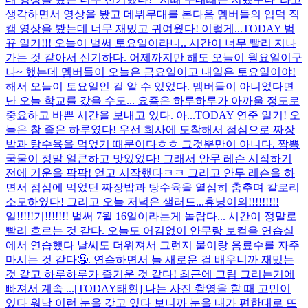
생각하면서 영상을 봤고 데뷔무대를 본다음 멤버들의 입덕 직
캠 영상을 봤는데 너무 재밌고 귀여웠다! 이렇게...
TODAY 범
뀨 일기!!! 오늘이 벌써 토요일이라니.. 시간이 너무 빨리 지나
가는 것 같아서 신기하다. 어제까지만 해도 오늘이 월요일이구
나~ 했는데 멤버들이 오늘은 금요일이고 내일은 토요일이야!
해서 오늘이 토요일인 걸 알 수 있었다. 멤버들이 아니었다면
난 오늘 학교를 갔을 수도... 요즘은 하루하루가 아까울 정도로
중요하고 바쁜 시간을 보내고 있다. 아...
TODAY 연준 일기! 오
늘은 참 좋은 하루였다! 우선 회사에 도착해서 점심으로 짜장
밥과 탕수육을 먹었기 때문이다ㅎㅎ 그것뿐만이 아니다. 짬뽕
국물이 정말 얼큰하고 맛있었다! 그래서 안무 레슨 시작하기
전에 기운을 팍팍! 얻고 시작했다ㅋㅋ 그리고 안무 레슨을 하
면서 점심에 먹었던 짜장밥과 탕수육을 열심히 춤추며 칼로리
소모하였다! 그리고 오늘 저녁은 샐러드...
휴닝이의!!!!!!!!!
일!!!!!기!!!!!!! 벌써 7월 16일이라는게 놀랍다... 시간이 정말로
빨리 흐르는 것 같다. 오늘도 어김없이 안무랑 보컬을 연습실
에서 연습했다 날씨도 더워져서 그런지 물이랑 음료수를 자주
마시는 것 같다🤤. 연습하면서 늘 새로운 걸 배우니까 재밌는
것 같고 하루하루가 즐거운 것 같다! 최근에 그림 그리는거에
빠져서 계속 ...
[TODAY태현] 나는 사진 촬영을 할 때 고민이
있다 워낙 이런 눈을 갖고 있다 보니까 눈을 내가 편한대로 뜨