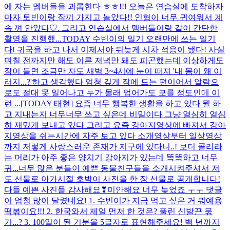
에 자는 멤버들을 괴롭힌다 ㅎㅎ!!! 오늘은 연습실에 도착하자
마자 토빈이랑 작끼 가지고 놀았다!! 인형이 너무 귀여워서 계
속 껴 안았다♡. 그리고 연습실에서 멤버들이랑 같이 간단한
촬영을 진행했...
TODAY 수빈이의 일기 오랜만에 쓰는 일기
다! 귀국을 하고 나서 이제서야 뒤늦게 시차 적응이 됐다! 사실
며칠 전까지만 해도 이른 저녁만 돼도 피곤했는데 이상하게도
잠이 들면 조금만 자도 새벽 3~4시에 눈이 떠져 '내 몸이 왜 이
러지...?'하고 생각했다 엄청 깊게 잠에 드는 편이어서 알람으
로도 절대 못 일어나고 누가 몰래 업어가도 모를 정도인데 이
런 ...
[TODAY 태현] 요즘 너무 행복한 생활을 하고 있다 뭘 하
고 지내는지 너무너무 쓰고 싶은데 비밀이다 그냥 열심히 열심
히 재밌게 보내고 있다 그리고 요즘 강아지영상에 빠져서 강아
지영상을 쉬는시간에 자주 보고 있다 소개영상부터 일상영상
까지 저렇게 사랑스러운 존재가 지구에 있다니..! 보더 콜리라
는 머리가 아주 좋은 양치기 강아지가 있는데 똑똑하고 너무
귀...
너무 많은 분들이 예쁜 동물친구들을 소개시켜주셔서 저
도 선물로 아가시절 호박이 사진을 한 장 선물로 공개합니다!
다들 예쁜 사진들 감사해요❣
미안해요 너무 늦었죠 ㅜㅜ 댓글
이 엄청 많이 달렸네요! 1. 수빈이가 지금 먹고 싶은 거 뭐예용
떡볶이요!!! 2. 한국와서 제일 먼저 한 것은? 풀린 신발끈 묶
기...? 3. 100일이 된 기분을 5글자로 표현해주세요! 백 년까지