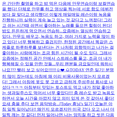
은 간단한 촬영을 하고 밥 먹은 다음에 안무연습이랑 보컬연습
을 했다! 단체로 안무를 하고 영상을 찍는데 서로 합도 데뷔전
보다 잘 맞다고 생각했다! 이렇게 매일매일 레슨이랑 녹음을
진행하니까 실력이 계속 늘고 있는 것 같다고 느껴졌다! 그리
고 쉬는 시간때 쉬면서 좋아하는 노래를 들으면 힐링이 된다!
밥도 든든하게 먹으면서 연습하...
요즘에는 열심히 연습하고
있다. 안무도 배우고, 녹음도 하고, 여러 가지로 노력을 많이 하
고 있다! 너무 행복하고 즐겁지만, 한정된 공간에서 똑같은 스
케줄로 하루하루를 보낸다는 건 나처럼 외향적이고 나가는 걸
좋아하는 사람에게는 조금 힘든 시간이 될 수도 있다. 그래서
요즘에는 정해진 공간 안에서 스트레스를 풀고, 조금 더 내가
행복해질 수 있을 만한 것들...
우리 팬분들 금요일인데 뭐하시
나요??? 빨리 보고 싶어요!!!!!!☺️❤️ 🌰
TODAY 연준 일기! 분명
히 많이 잤는데도 아침에 왜 이리 비몽사몽이었는지 모르겠
다! 그래서 아침에 옷도 못 고르고 급하게 주섬주섬 회사로 나
섰다ㅋㅋㅋ 아침부터 맛있는 토스트도 먹고 내가 정말 좋아하
는 생과일주스도 먹어서 너무 좋았다!!! 춤 레슨도 받고 녹음도
하면서 오늘 시간을 아깝지 않고 의미 있게 쓴 것 같아서 좋다!
요새 춤을 추다 보면 음악방송...
[Today 휴닝's 일기] 오늘은 아
침 일찍 일어났다!! 왜인지 모르겠지만 미국 갔다 오고 나서 더
일찍 깨는 것 같다! 먼저 일어나면 나는 양치질 하고 씻은 다음