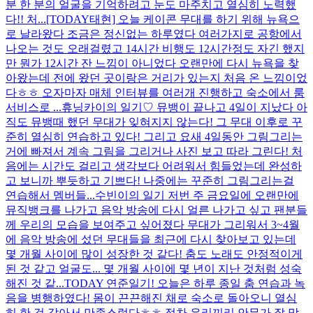
분 한 분의 얼굴을 기억하려고 눈도 마주치고 열심히 노력했
다!! 처...
[TODAY태현] 오늘 케이콘 무대를 하기 위해 뉴욕으
로 날라왔다 조금은 정신없는 하루였다 여러가지로 공항에서
나오는 것도 오래걸렸고 14시간 비행도 12시간정도 자긴 했지
만 뭔가 12시간 잔 느낌이 아니었다 오랜만에 다시 뉴욕을 찾
아왔는데 전에 왔던 곳이랑은 거리가 있는지 처음 온 느낌이었
다ㅎㅎ 오자마자 매체 인터뷰를 여러개 진행하고 숙소에서 룸
서비스로 ...
휴닝카이의 일기♡ 뮤뱅이 끝나고 4일이 지났다 아
직도 뮤뱅때 했던 무대가 잊혀지지 않는다! 그 무대 이후로 꾸
준히 열심히 연습하고 있다! 그리고 요새 4일동안 그림그리는
거에 빠져서 계속 그림을 그리거나 사진 보고 따라 그린다! 처
음에는 시간도 걸리고 생각보다 어려워서 힘들었는데 완성하
고 보니까 뿌듯하고 기쁘다! 나중에는 꾸준히 그림그리는걸
연습해서 멤버들...
수빈이의 일기 저번 주 금요일에 오랜만에
뮤직뱅크를 나가고 음악 방송에 다시 얼른 나가고 싶고 팬분들
께 우리의 모습을 보여주고 싶어졌다 무대가 그리워서 3~4월
에 음악 방송에 섰던 무대들을 최근에 다시 찾아보고 있는데
몇 개월 사이에 많이 성장한 것 같다! 춤도 노래도 안정적이게
된 것 같고 얼굴도... 몇 개월 사이에 몇 년이 지난 것처럼 성숙
해진 것 같...
TODAY 연준일기! 오늘은 하루 종일 춤 연습과 녹
음을 병행하였다! 몸이 끈끈해진 채로 숙소로 돌아오니 열심
히 한 것 같아서 만족스럽다ㅎㅎ 점차 우리끼리 안무가 잘 맞