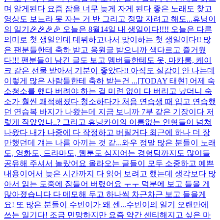
며 알게된다 요즘 잠을 너무 늦게 자게 된다 좋은 노래도 찾고
영상도 보느라 못 자는 거 반 그리고 정말 자려고 해도...
휴닝이
의 일기🎉🎉🎉🎉 오늘은 8월14일 내 생일이다!!!! 오늘은 다른
의미로 첫 생일인데 데뷔하고나서 맞이하는 첫 생일이다!! 많
은 팬분들한테 축하 받고 응원글 받으니까 색다르고 즐거웠
다!!! 팬분들이 남긴 글도 보고 멤버들한테도 옷, 마카롱, 케이
크 같은 선물 받아서 기분이 좋았다!! 아직도 실감이 안 나는데
이렇게 많은 사람들한테 축하 받는건 ...
[TODAY 태현] 어제 숙
소청소를 했다 버려야 하는 걸 미련 없이 다 버리고 났더니 숙
소가 훨씬 쾌적해졌다 청소하다가 처음 연습생 때 입고 연습했
던 연습복 바지가 나왔는데 지금 보니까 7부 같은 기장이다 저
렇게 작았었나..? 그리고 휴닝카이의 이름없는 인형들이 넘쳐
나왔다 내가 나중에 다 작정하고 버릴거다 최근에 하나 더 장
만했던데 걔는 나름 아끼는 것 같...
와우 정말 많은 분들이 노래
도, 영화도, 드라마도, 웹툰도 심지어는 경험담까지도 많이들
공유해 주셔서 놀랐어요 올라오는 글들이 모두 소중하고 예쁜
내용이어서 늦은 시간까지 다 읽어 보려고 했는데 생각보다 많
아서 읽는 도중에 잠들어 버렸어요 ㅜㅜ 덕분에 보고 들을 게
많아졌습니다 다 메모해 두고 하나씩 차근차근 보고 들을게
요! 또 많은 분들이 수빈이가 왜 센...
수빈이의 일기 오랜만에
쓰는 일기다! 조금 민망하지만 요즘 약간 센티해지고 싶은 마