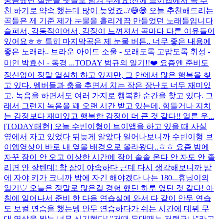
궁금했던 질문을 댓글로 남겨 주세요!
전에 브이앱에서 곡 추
천 하기로 약속 했는데 많이 늦었죠..?😅😅 오늘 추천해드리는
곡들은 제 기준 제가 눈물을 흘리게끔 만들었던 노래들입니다
슬퍼서, 감동적이어서, 감정이 느껴져서 곡마다 다른 이유들이
있어요ㅎㅎ 특히 마지막곡은 제 눈물 버튼.. 너무 좋은 내용에
좋은 노래라.. 브라운 아이드 소울 - 오래도록 고맙도록 휘성 -
미인 박효신 - 동경 ...
TODAY 범규의 일기!!❤️ 요즘엔 준비도
정신없이 정말 열심히 하고 있지만, 그 안에서 많은 행복을 찾
고 있다. 멤버들과 춤을 추면서 치는 작은 장난도 너무 재미있
고, 녹음을 하면서도 여러 가지로 행복한 순간을 찾고 있다. 그
래서 그런지 녹음을 꽤 오랜 시간 받고 있는데, 힘들거나 지치
는 감정보다 재미있고 행복한 감정이 더 큰 것 같다!! 얼른 우...
[TODAY태현] 오늘 수빈이형이 브이앱을 하고 있을 때 사실
옆에서 자고 있었다 뒤늦게 알았다 일어나보니까 수빈이형 브
이앱영상이 바로 내 옆을 배경으로 올라왔다..ㅎㅎ 요즘 밤에
자꾸 잠이 안 오고 이상한 시간에 잠이 솔솔 온다 안 자도 안 졸
리면 안 잘텐데! 참 잠이 야속하다 근데 다시 생각해보니까 밤
에 자야 키가 크니까 밤에 자긴 해야겠다 나는 180...
휴닝이의
일기♡ 오늘은 정말로 많은걸 경험 했던 하루 였던 것 같다! 아
침에 일어나서 준비 한 다음 연습실에 와서 다 같이 안무 연습
도 보컬 연습을 했는뎅 안무 연습하다가 쉬는 시간에 데뷔 무
대 영상을 봤는 너무 신기했다! "저때 무대때는 저랬구나"라고