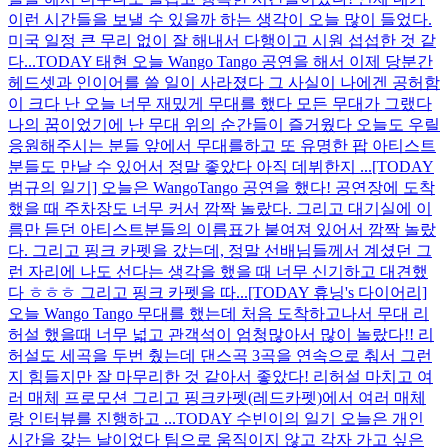
이런 시간들을 보낼 수 있을까 하는 생각이 오늘 많이 들었다.
미국 일정 큰 무리 없이 잘 해내서 다행이고 시원 섭섭한 것 같
다...
TODAY 태현 오늘 Wango Tango 공연을 해서 이제 당분간
헤드셋과 인이어를 쓸 일이 사라졌다 그 사실이 나에겐 공허함
이 크다 난 오늘 너무 재밌게 무대를 했다 모든 무대가 그랬다
나의 꿈이었기에 난 무대 위의 순간들이 즐거웠다 오늘도 우릴
응원해주시는 분들 앞에서 무대를하고 또 유명한 팝 아티스트
분들도 만날 수 있어서 정말 좋았다 아직 데뷔한지 ...
[TODAY
범규의 일기] 오늘은 WangoTango 공연을 했다! 공연장에 도착
했을 때 주차장도 너무 커서 깜짝 놀랐다. 그리고 대기실에 이
름만 듣던 아티스트분들의 이름표가 붙여져 있어서 깜짝 놀랐
다. 그리고 핑크 카펫을 갔는데, 정말 선배님들께서 계셨던 그
런 자리에 나도 선다는 생각을 했을 때 너무 신기하고 대견했
다 ㅎㅎㅎ 그리고 핑크 카펫을 따...
[TODAY 휴닝's 다이어리]
오늘 Wango Tango 무대를 했는데 처음 도착하고나서 무대 리
허설 했을때 너무 넓고 관객석이 엄청많아서 많이 놀랐다!! 리
허설도 세곡을 두번 췄는데 댄스곡 3곡을 연속으로 춰서 그런
지 힘들지만 잘 마무리한 것 같아서 좋았다! 리허설 마치고 여
러 매체 프로모션 그리고 핑크카펫(레드카펫)에서 여러 매체
랑 인터뷰를 진행하고 ...
TODAY 수빈이의 일기 오늘은 개인
시간을 갖는 날이었다 팀으로 움직이지 않고 각자 가고 싶은