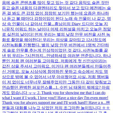
음에 슬픈 콘텐츠를 많이 찾고 있는 것 같다 음악도 슬픈 것만
듣고 슬픈 내용의 다큐멘터리도 찾아서 보고 있다 예전에는 슬
픈 걸 봐도 큰 감정 없이 잠잠히 보기만 했는데 요즘은 하나하
나 듣고 볼 때마다 감정이입이 된다 노래 속 인물이 나 같고, 영
상 속 인물이 나 같아서 인물...
휴닝이의 Diary 드디어 오늘 지
니뮤직 어워드 하는 날이다 어제 리허설을 마치고 오늘은 정말
로 실전의 날이다! 먼저 우리는 별의 낮잠 안무 버전을 사전 녹
화로 촬영을 해야한다! 우리는 의상을 갈아입고 12시정도에
사전녹화를 진행했다. 별의 낮잠 안무 버전에서 1명씩 간단하
게 솔로 안무를 추는게 인상적이었던 것 같다. 사전녹화를 끝
낸 뒤 우리는 7시전까지...
안녕하세요 여러분 연준입니다. 하나
뿐인 저희 팬 여러분들 고마워요. 저희에게 첫 신인상이라는
값진 상을 주셔서 고마워요. 이거다 팬 여러분들께서 만들어주
신 거예요. 오늘 시상식에 참여하진 못하고 숙소에서 저도 영
상으로 밖에 볼 수 없어서 너무 아쉬웠어요 사실. 저희 멤버들
이 저 없이도 너무너무 잘해주었지만 그동안 다 같이 맞춰보고
연습했던 완벽한 퍼포먼스를...
1. 수빈 님 태몽이 뭐예요? 아쉽
게도 없습니다 ㅜㅜ 2. Thank you for showing me that I can do
what I want if I work. I love you!! Have a nice day I'm even more!
Thank you for always support me and I'll work hard!! Have a n...
팬
분들과 대화를 나누고 싶었던 저의 조그마한 놀이입니다 ㅎㅎ