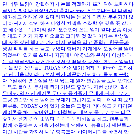
면 너무 느낌이 강렬해져서 눈을 적절하게 뜨기 위해 노력한다
역시 눈빛이나 표정연습이 춤이나 노래 연습보다도 더 디테일
해야하고 어려운 것 같다 태현씨는 눈빛에 따라서 분위기가 많
이 바뀌어서 잘만 하면 다양한 컨셉을 소화할 수 있을 곳 같다
고 해주셨...
수빈이의 일기 오랜만에 쓰는 일기 같다 요즘 이상
하게도 과거가 자주 떠오르고 그리운 것 같다 어제는 학생일
때 자주 갔던 햄버거 가게에서 교복을 입고 중학교 친구들과
생일 파티를 하는 꿈도 꾸었다 햄버거 가게에서 오징어를 뜯어
먹었는데 일기를 쓰면서 지금에서야 장소와 음식이 이상하다
는 걸 깨달았다 과거가 이것저것 떠올라 과거에 했던 게임들이
나 들었던 음악들,...
TODAY 연준 일기! 어제 막 한국에 도착하
고 난 다음날이라 그런지 뭔가 피곤하기도 하고 몸도 뻐근했
다! 3일밖에 연습실을 안 비웠는데 뭔가 연습실을 보니 반가운
마음도 들어서 동시에 뭔가 기분도 좋았다. 저번 상반기 결산
무대도, 얼마 전 케이콘 무대도 중간중간 무대에 서서 그런지
그냥 연습만 하는 날에는 무대가 그립기도 하다... 이럴 때 보면
팬분들...
TODAY 🌰의 일기 오늘은 그렇게 기대하고 기다리던
케이콘을 하는 날이었다!! 아침부터 텐션도 좋고 기분도 너무
좋아서 뭔가 감이 좋았다 ㅎㅎㅎㅎ 리허설을 하고, 팬분들과
함께 소통하는 시간을 가졌는데 오랜만에 뉴욕에서 팬분들과
이런 시간을 가져서 너무 행복했다. 하이터치회를 하면서 한