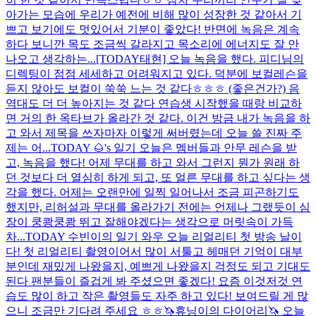
아가는 모습에 우리가 예전에 비해 많이 성장한 것 같아서 기
쁘고 보기에도 멋있어서 기분이 좋았다! 반면에 녹음은 계속
하다 보니깐 목도 조금씩 갈라지고 목소리에 에너지도 잘 안
나오고 생각하는...
[TODAY태현] 오늘 녹음을 했다. 피디님의
디렉팅이 점점 세세하고 어려워지고 있다. 덕분에 보컬레슨을
듣지 않아도 보컬이 쑥쑥 느는 것 같다ㅎㅎㅎ (좋은건가?) 음
역대도 더 더 높아지는 것 같다 연습생 시작했을 때랑 비교하
면 거의 한 옥타브가 올라간 것 같다. 이건 방금 내가 녹음을 하
고 와서 제목을 쓰자마자 이렇게 써버렸는데 오늘 쓸 진짜 주
제는 어...
TODAY 🌰's 일기 오늘은 멤버들과 안무 레슨을 받
고, 녹음을 했다! 어제 무대를 하고 와서 그런지 뭔가 원래 하
던 것보다 더 열심히 하게 되고, 또 얼른 무대를 하고 싶다는 생
각을 했다. 어제는 오랜만에 일찍 일어나서 조금 피곤하기도
했지만, 리허설과 무대를 올라가기 전에는 언제나 그랬듯이 심
장이 쿵쾅쿵쾅 뛰고 잘해야겠다는 생각으로 머릿속이 가득
차...
TODAY 수빈이의 일기 와우 오늘 리얼리티 첫 방송 날이
다! 첫 리얼리티 촬영이어서 많이 서툴고 헤매던 기억이 대부
분인데 재밌게 나왔을지, 예쁘게 나왔을지 걱정도 되고 기대도
된다 팬분들이 즐겁게 봐 주셨으면 좋겠다! 요즘 이것저것 연
습도 많이 하고 작은 촬영들도 자주 하고 있다! 보여드릴 게 많
으니 조금만 기다려 주세요 ㅎㅎ
🦄휴닝이의 다이어리🦄 오늘