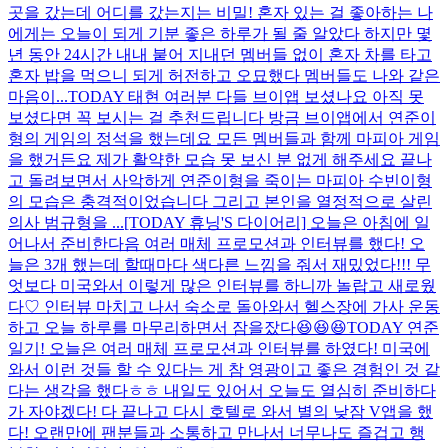
곳을 갔는데 어디를 갔는지는 비밀! 혼자 있는 걸 좋아하는 나
에게는 오늘이 되게 기분 좋은 하루가 될 줄 알았다 하지만 몇
년 동안 24시간 내내 붙어 지내던 멤버들 없이 혼자 차를 타고
혼자 밥을 먹으니 되게 허전하고 오묘했다 멤버들도 나와 같은
마음이...
TODAY 태현 여러분 다들 브이앱 보셨나요 아직 못
보셨다면 꼭 보시는 걸 추천드립니다 방금 브이앱에서 연준이
형의 게임의 정석을 했는데요 모든 멤버들과 함께 마피아 게임
을 했거든요 제가 활약한 모습 못 보신 분 없게 해주세요 끝나
고 돌려보면서 사악하게 연준이형을 죽이는 마피아 수빈이형
의 모습은 충격적이었습니다 그리고 본인을 열정적으로 살린
의사 범규형을 ...
[TODAY 휴닝'S 다이어리] 오늘은 아침에 일
어나서 준비한다음 여러 매체 프로모션과 인터뷰를 했다! 오
늘은 3개 했는데 할때마다 색다른 느낌을 줘서 재밌었다!!! 무
엇보다 미국와서 이렇게 많은 인터뷰를 하니까 놀랍고 새로웠
다♡ 인터뷰 마치고 나서 숙소로 돌아와서 헬스장에 가사 운동
하고 오늘 하루를 마무리하면서 잠을잤다😆😆😆
TODAY 연준
일기! 오늘은 여러 매체 프로모션과 인터뷰를 하였다! 미국에
와서 이런 것들 할 수 있다는 게 참 영광이고 좋은 경험인 것 같
다는 생각을 했다ㅎㅎ 내일도 있어서 오늘도 열심히 준비하다
가 자야겠다! 다 끝나고 다시 호텔로 와서 별의 낮잠 V앱을 했
다! 오랜만에 팬분들과 소통하고 만나서 너무나도 즐겁고 행