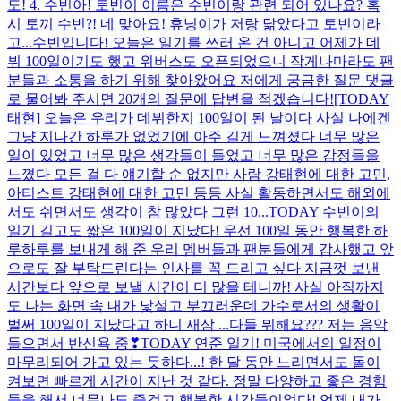
도! 4. 수빈아! 토빈이 이름은 수빈이랑 관련 되어 있나요? 혹
시 토끼 수빈?! 네 맞아요! 휴닝이가 저랑 닮았다고 토빈이라
고...
수빈입니다! 오늘은 일기를 쓰러 온 건 아니고 어제가 데
뷔 100일이기도 했고 위버스도 오픈되었으니 작게나마라도 팬
분들과 소통을 하기 위해 찾아왔어요 저에게 궁금한 질문 댓글
로 물어봐 주시면 20개의 질문에 답변을 적겠습니다!
[TODAY
태현] 오늘은 우리가 데뷔한지 100일이 된 날이다 사실 나에겐
그냥 지나간 하루가 없었기에 아주 길게 느껴졌다 너무 많은
일이 있었고 너무 많은 생각들이 들었고 너무 많은 감정들을
느꼈다 모든 걸 다 얘기할 순 없지만 사람 강태현에 대한 고민,
아티스트 강태현에 대한 고민 등등 사실 활동하면서도 해외에
서도 쉬면서도 생각이 참 많았다 그런 10...
TODAY 수빈이의
일기 길고도 짧은 100일이 지났다! 우선 100일 동안 행복한 하
루하루를 보내게 해 준 우리 멤버들과 팬분들에게 감사했고 앞
으로도 잘 부탁드린다는 인사를 꼭 드리고 싶다 지금껏 보낸
시간보다 앞으로 보낼 시간이 더 많을 테니까! 사실 아직까지
도 나는 화면 속 내가 낯설고 부끄러운데 가수로서의 생활이
벌써 100일이 지났다고 하니 새삼 ...
다들 뭐해요??? 저는 음악
들으면서 반신욕 중❣
TODAY 연준 일기! 미국에서의 일정이
마무리되어 가고 있는 듯하다...! 한 달 동안 느리면서도 돌이
켜보면 빠르게 시간이 지난 것 같다. 정말 다양하고 좋은 경험
들을 해서 너무나도 즐겁고 행복한 시간들이었다! 언제 내가