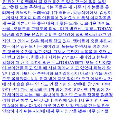
요!
전에 브이앱에서 곡 추천 하기로 약속 했는데 많이 늦었
죠..?😅😅 오늘 추천해드리는 곡들은 제 기준 제가 눈물을 흘
리게끔 만들었던 노래들입니다 슬퍼서, 감동적이어서, 감정이
느껴져서 곡마다 다른 이유들이 있어요ㅎㅎ 특히 마지막곡은
제 눈물 버튼.. 너무 좋은 내용에 좋은 노래라.. 브라운 아이드
소울 - 오래도록 고맙도록 휘성 - 미인 박효신 - 동경 ...
TODAY
범규의 일기!!❤️ 요즘엔 준비도 정신없이 정말 열심히 하고 있
지만, 그 안에서 많은 행복을 찾고 있다. 멤버들과 춤을 추면서
치는 작은 장난도 너무 재미있고, 녹음을 하면서도 여러 가지
로 행복한 순간을 찾고 있다. 그래서 그런지 녹음을 꽤 오랜 시
간 받고 있는데, 힘들거나 지치는 감정보다 재미있고 행복한
감정이 더 큰 것 같다!! 얼른 우...
[TODAY태현] 오늘 수빈이형
이 브이앱을 하고 있을 때 사실 옆에서 자고 있었다 뒤늦게 알
았다 일어나보니까 수빈이형 브이앱영상이 바로 내 옆을 배경
으로 올라왔다..ㅎㅎ 요즘 밤에 자꾸 잠이 안 오고 이상한 시간
에 잠이 솔솔 온다 안 자도 안 졸리면 안 잘텐데! 참 잠이 야속
하다 근데 다시 생각해보니까 밤에 자야 키가 크니까 밤에 자
긴 해야겠다 나는 180...
휴닝이의 일기♡ 오늘은 정말로 많은걸
경험 했던 하루 였던 것 같다! 아침에 일어나서 준비 한 다음
연습실에 와서 다 같이 안무 연습도 보컬 연습을 했는뎅 안무
연습하다가 쉬는 시간에 데뷔 무대 영상을 봤는 너무 신기했