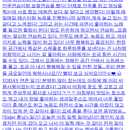
안무연습이랑 보컬연습을 했다! 단체로 안무를 하고 영상을
찍는데 서로 합도 데뷔전 보다 잘 맞다고 생각했다! 이렇게 매
일매일 레슨이랑 녹음을 진행하니까 실력이 계속 늘고 있는 것
같다고 느껴졌다! 그리고 쉬는 시간때 쉬면서 좋아하는 노래
를 들으면 힐링이 된다! 밥도 든든하게 먹으면서 연습하...
요즘
에는 열심히 연습하고 있다. 안무도 배우고, 녹음도 하고, 여러
가지로 노력을 많이 하고 있다! 너무 행복하고 즐겁지만, 한정
된 공간에서 똑같은 스케줄로 하루하루를 보낸다는 건 나처럼
외향적이고 나가는 걸 좋아하는 사람에게는 조금 힘든 시간이
될 수도 있다. 그래서 요즘에는 정해진 공간 안에서 스트레스
를 풀고, 조금 더 내가 행복해질 수 있을 만한 것들...
우리 팬분
들 금요일인데 뭐하시나요??? 빨리 보고 싶어요!!!!!!☺️❤️ 🌰
TODAY 연준 일기! 분명히 많이 잤는데도 아침에 왜 이리 비
몽사몽이었는지 모르겠다! 그래서 아침에 옷도 못 고르고 급
하게 주섬주섬 회사로 나섰다ㅋㅋㅋ 아침부터 맛있는 토스트
도 먹고 내가 정말 좋아하는 생과일주스도 먹어서 너무 좋았
다!!! 춤 레슨도 받고 녹음도 하면서 오늘 시간을 아깝지 않고
의미 있게 쓴 것 같아서 좋다! 요새 춤을 추다 보면 음악방송...
[Today 휴닝's 일기] 오늘은 아침 일찍 일어났다!! 왜인지 모르
겠지만 미국 갔다 오고 나서 더 일찍 깨는 것 같다! 먼저 일어
나면 나는 양치질 하고 씻은 다음에 자는 멤버들을 괴롭힌다