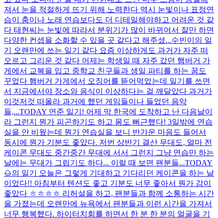
져서 눈을 적절하게 뜨기 위해 노력한다 역시 눈빛이나 표정연
습이 춤이나 노래 연습보다도 더 디테일해야하고 어려운 것 같
다 태현씨는 눈빛에 따라서 분위기가 많이 바뀌어서 잘만 하면
다양한 컨셉을 소화할 수 있을 곳 같다고 해주셨...
수빈이의 일
기 오랜만에 쓰는 일기 같다 요즘 이상하게도 과거가 자주 떠
오르고 그리운 것 같다 어제는 학생일 때 자주 갔던 햄버거 가
게에서 교복을 입고 중학교 친구들과 생일 파티를 하는 꿈도
꾸었다 햄버거 가게에서 오징어를 뜯어먹었는데 일기를 쓰면
서 지금에서야 장소와 음식이 이상하다는 걸 깨달았다 과거가
이것저것 떠올라 과거에 했던 게임들이나 들었던 음악
들,...
TODAY 연준 일기! 어제 막 한국에 도착하고 난 다음날이
라 그런지 뭔가 피곤하기도 하고 몸도 뻐근했다! 3일밖에 연습
실을 안 비웠는데 뭔가 연습실을 보니 반가운 마음도 들어서
동시에 뭔가 기분도 좋았다. 저번 상반기 결산 무대도, 얼마 전
케이콘 무대도 중간중간 무대에 서서 그런지 그냥 연습만 하는
날에는 무대가 그립기도 하다... 이럴 때 보면 팬분들...
TODAY
🌰의 일기 오늘은 그렇게 기대하고 기다리던 케이콘을 하는 날
이었다!! 아침부터 텐션도 좋고 기분도 너무 좋아서 뭔가 감이
좋았다 ㅎㅎㅎㅎ 리허설을 하고, 팬분들과 함께 소통하는 시간
을 가졌는데 오랜만에 뉴욕에서 팬분들과 이런 시간을 가져서
너무 행복했다. 하이터치회를 하면서 한 분 한 분의 얼굴을 기