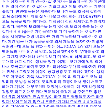
ㅎㅎ 점차 우리끼리 안무가 잘 맞아가는 모습에 우리가 예전에
비해 많이 성장한 것 같아서 기쁘고 보기에도 멋있어서 기분이
좋았다! 반면에 녹음은 계속하다 보니깐 목도 조금씩 갈라지
고 목소리에 에너지도 잘 안 나오고 생각하는...
[TODAY태현]
오늘 녹음을 했다. 피디님의 디렉팅이 점점 세세하고 어려워지
고 있다. 덕분에 보컬레슨을 듣지 않아도 보컬이 쑥쑥 느는 것
같다ㅎㅎㅎ (좋은건가?) 음역대도 더 더 높아지는 것 같다 연
습생 시작했을 때랑 비교하면 거의 한 옥타브가 올라간 것 같
다. 이건 방금 내가 녹음을 하고 와서 제목을 쓰자마자 이렇게
써버렸는데 오늘 쓸 진짜 주제는 어...
TODAY 🌰's 일기 오늘은
멤버들과 안무 레슨을 받고, 녹음을 했다! 어제 무대를 하고 와
서 그런지 뭔가 원래 하던 것보다 더 열심히 하게 되고, 또 얼른
무대를 하고 싶다는 생각을 했다. 어제는 오랜만에 일찍 일어
나서 조금 피곤하기도 했지만, 리허설과 무대를 올라가기 전에
는 언제나 그랬듯이 심장이 쿵쾅쿵쾅 뛰고 잘해야겠다는 생각
으로 머릿속이 가득 차...
TODAY 수빈이의 일기 와우 오늘 리
얼리티 첫 방송 날이다! 첫 리얼리티 촬영이어서 많이 서툴고
헤매던 기억이 대부분인데 재밌게 나왔을지, 예쁘게 나왔을지
걱정도 되고 기대도 된다 팬분들이 즐겁게 봐 주셨으면 좋겠
다! 요즘 이것저것 연습도 많이 하고 작은 촬영들도 자주 하고
있다! 보여드릴 게 많으니 조금만 기다려 주세요 ㅎㅎ
🦄휴닝
이의 다이어리🦄 오늘은 간단한 촬영을 하고 밥 먹은 다음에