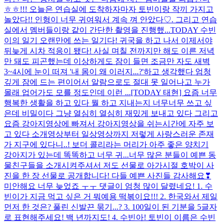
ㅎㅎ!!! 오늘은 연습실에 도착하자마자 토빈이랑 작끼 가지고
놀았다!! 인형이 너무 귀여워서 계속 껴 안았다♡. 그리고 연습
실에서 멤버들이랑 같이 간단한 촬영을 진행했...
TODAY 수빈
이의 일기 오랜만에 쓰는 일기다! 귀국을 하고 나서 이제서야
뒤늦게 시차 적응이 됐다! 사실 며칠 전까지만 해도 이른 저녁
만 돼도 피곤했는데 이상하게도 잠이 들면 조금만 자도 새벽
3~4시에 눈이 떠져 '내 몸이 왜 이러지...?'하고 생각했다 엄청
깊게 잠에 드는 편이어서 알람으로도 절대 못 일어나고 누가
몰래 업어가도 모를 정도인데 이런 ...
[TODAY 태현] 요즘 너무
행복한 생활을 하고 있다 뭘 하고 지내는지 너무너무 쓰고 싶
은데 비밀이다 그냥 열심히 열심히 재밌게 보내고 있다 그리고
요즘 강아지영상에 빠져서 강아지영상을 쉬는시간에 자주 보
고 있다 소개영상부터 일상영상까지 저렇게 사랑스러운 존재
가 지구에 있다니..! 보더 콜리라는 머리가 아주 좋은 양치기
강아지가 있는데 똑똑하고 너무 귀...
너무 많은 분들이 예쁜 동
물친구들을 소개시켜주셔서 저도 선물로 아가시절 호박이 사
진을 한 장 선물로 공개합니다! 다들 예쁜 사진들 감사해요❣
미안해요 너무 늦었죠 ㅜㅜ 댓글이 엄청 많이 달렸네요! 1. 수
빈이가 지금 먹고 싶은 거 뭐예용 떡볶이요!!! 2. 한국와서 제일
먼저 한 것은? 풀린 신발끈 묶기...? 3. 100일이 된 기분을 5글자
로 표현해주세요! 백 년까지도! 4. 수빈아! 토빈이 이름은 수빈