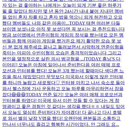
자 있는 걸 좋아하는 나에게는 오늘이 되게 기분 좋은 하루가
될 줄 알았다 하지만 몇 년 동안 24시간 내내 붙어 지내던 멤버
들 없이 혼자 차를 타고 혼자 밥을 먹으니 되게 허전하고 오묘
했다 멤버들도 나와 같은 마음이...
TODAY 태현 여러분 다들
브이앱 보셨나요 아직 못 보셨다면 꼭 보시는 걸 추천드립니다
방금 브이앱에서 연준이형의 게임의 정석을 했는데요 모든 멤
버들과 함께 마피아 게임을 했거든요 제가 활약한 모습 못 보
신 분 없게 해주세요 끝나고 돌려보면서 사악하게 연준이형을
죽이는 마피아 수빈이형의 모습은 충격적이었습니다 그리고
본인을 열정적으로 살린 의사 범규형을 ...
[TODAY 휴닝'S 다
이어리] 오늘은 아침에 일어나서 준비한다음 여러 매체 프로
모션과 인터뷰를 했다! 오늘은 3개 했는데 할때마다 색다른 느
낌을 줘서 재밌었다!!! 무엇보다 미국와서 이렇게 많은 인터뷰
를 하니까 놀랍고 새로웠다♡ 인터뷰 마치고 나서 숙소로 돌아
와서 헬스장에 가사 운동하고 오늘 하루를 마무리하면서 잠을
잤다😆😆😆
TODAY 연준 일기! 오늘은 여러 매체 프로모션과
인터뷰를 하였다! 미국에 와서 이런 것들 할 수 있다는 게 참
영광이고 좋은 경험인 것 같다는 생각을 했다ㅎㅎ 내일도 있어
서 오늘도 열심히 준비하다가 자야겠다! 다 끝나고 다시 호텔
로 와서 별의 낮잠 V앱을 했다! 오랜만에 팬분들과 소통하고
만나서 너무나도 즐겁고 행복한 시간이었다. 안 그래도 요...