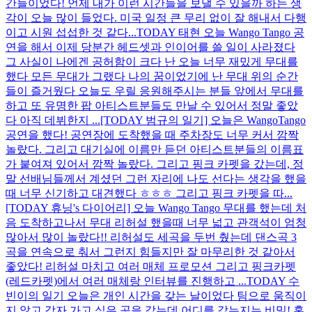
간들이었다! 언제 내가 이런 시간들을 보낼 수 있을까 하는 생
각이 오늘 많이 들었다. 미국 일정 큰 무리 없이 잘 해내서 다행
이고 시원 섭섭한 것 같다...
TODAY 태현 오늘 Wango Tango 공
연을 해서 이제 당분간 헤드셋과 인이어를 쓸 일이 사라졌다
그 사실이 나에겐 공허함이 크다 난 오늘 너무 재밌게 무대를
했다 모든 무대가 그랬다 나의 꿈이었기에 난 무대 위의 순간
들이 즐거웠다 오늘도 우릴 응원해주시는 분들 앞에서 무대를
하고 또 유명한 팝 아티스트분들도 만날 수 있어서 정말 좋았
다 아직 데뷔한지 ...
[TODAY 범규의 일기] 오늘은 WangoTango
공연을 했다! 공연장에 도착했을 때 주차장도 너무 커서 깜짝
놀랐다. 그리고 대기실에 이름만 듣던 아티스트분들의 이름표
가 붙여져 있어서 깜짝 놀랐다. 그리고 핑크 카펫을 갔는데, 정
말 선배님들께서 계셨던 그런 자리에 나도 선다는 생각을 했을
때 너무 신기하고 대견했다 ㅎㅎㅎ 그리고 핑크 카펫을 따...
[TODAY 휴닝's 다이어리] 오늘 Wango Tango 무대를 했는데 처
음 도착하고나서 무대 리허설 했을때 너무 넓고 관객석이 엄청
많아서 많이 놀랐다!! 리허설도 세곡을 두번 췄는데 댄스곡 3
곡을 연속으로 춰서 그런지 힘들지만 잘 마무리한 것 같아서
좋았다! 리허설 마치고 여러 매체 프로모션 그리고 핑크카펫
(레드카펫)에서 여러 매체랑 인터뷰를 진행하고 ...
TODAY 수
빈이의 일기 오늘은 개인 시간을 갖는 날이었다 팀으로 움직이
지 않고 각자 가고 싶은 곳을 갔는데 어디를 갔는지는 비밀! 혼