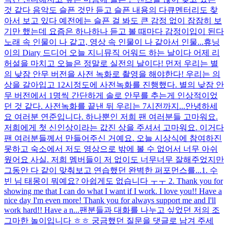
것 같다 음악도 슬픈 것만 듣고 슬픈 내용의 다큐멘터리도 찾
아서 보고 있다 예전에는 슬픈 걸 봐도 큰 감정 없이 잠잠히 보
기만 했는데 요즘은 하나하나 듣고 볼 때마다 감정이입이 된다
노래 속 인물이 나 같고, 영상 속 인물이 나 같아서 인물...
휴닝
이의 Diary 드디어 오늘 지니뮤직 어워드 하는 날이다 어제 리
허설을 마치고 오늘은 정말로 실전의 날이다! 먼저 우리는 별
의 낮잠 안무 버전을 사전 녹화로 촬영을 해야한다! 우리는 의
상을 갈아입고 12시정도에 사전녹화를 진행했다. 별의 낮잠 안
무 버전에서 1명씩 간단하게 솔로 안무를 추는게 인상적이었
던 것 같다. 사전녹화를 끝낸 뒤 우리는 7시전까지...
안녕하세
요 여러분 연준입니다. 하나뿐인 저희 팬 여러분들 고마워요.
저희에게 첫 신인상이라는 값진 상을 주셔서 고마워요. 이거다
팬 여러분들께서 만들어주신 거예요. 오늘 시상식에 참여하진
못하고 숙소에서 저도 영상으로 밖에 볼 수 없어서 너무 아쉬
웠어요 사실. 저희 멤버들이 저 없이도 너무너무 잘해주었지만
그동안 다 같이 맞춰보고 연습했던 완벽한 퍼포먼스를...
1. 수
빈 님 태몽이 뭐예요? 아쉽게도 없습니다 ㅜㅜ 2. Thank you for
showing me that I can do what I want if I work. I love you!! Have a
nice day I'm even more! Thank you for always support me and I'll
work hard!! Have a n...
팬분들과 대화를 나누고 싶었던 저의 조
그마한 놀이입니다 ㅎㅎ 궁금했던 질문을 댓글로 남겨 주세