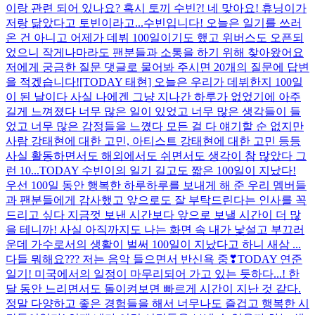
이랑 관련 되어 있나요? 혹시 토끼 수빈?! 네 맞아요! 휴닝이가
저랑 닮았다고 토빈이라고...
수빈입니다! 오늘은 일기를 쓰러
온 건 아니고 어제가 데뷔 100일이기도 했고 위버스도 오픈되
었으니 작게나마라도 팬분들과 소통을 하기 위해 찾아왔어요
저에게 궁금한 질문 댓글로 물어봐 주시면 20개의 질문에 답변
을 적겠습니다!
[TODAY 태현] 오늘은 우리가 데뷔한지 100일
이 된 날이다 사실 나에겐 그냥 지나간 하루가 없었기에 아주
길게 느껴졌다 너무 많은 일이 있었고 너무 많은 생각들이 들
었고 너무 많은 감정들을 느꼈다 모든 걸 다 얘기할 순 없지만
사람 강태현에 대한 고민, 아티스트 강태현에 대한 고민 등등
사실 활동하면서도 해외에서도 쉬면서도 생각이 참 많았다 그
런 10...
TODAY 수빈이의 일기 길고도 짧은 100일이 지났다!
우선 100일 동안 행복한 하루하루를 보내게 해 준 우리 멤버들
과 팬분들에게 감사했고 앞으로도 잘 부탁드린다는 인사를 꼭
드리고 싶다 지금껏 보낸 시간보다 앞으로 보낼 시간이 더 많
을 테니까! 사실 아직까지도 나는 화면 속 내가 낯설고 부끄러
운데 가수로서의 생활이 벌써 100일이 지났다고 하니 새삼 ...
다들 뭐해요??? 저는 음악 들으면서 반신욕 중❣
TODAY 연준
일기! 미국에서의 일정이 마무리되어 가고 있는 듯하다...! 한
달 동안 느리면서도 돌이켜보면 빠르게 시간이 지난 것 같다.
정말 다양하고 좋은 경험들을 해서 너무나도 즐겁고 행복한 시