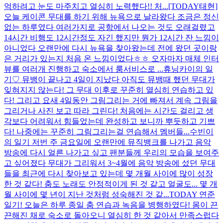
억하려고 눈도 마주치고 열심히 노력했다!! 처...
[TODAY태현]
오늘 케이콘 무대를 하기 위해 뉴욕으로 날라왔다 조금은 정신
없는 하루였다 여러가지로 공항에서 나오는 것도 오래걸렸고
14시간 비행도 12시간정도 자긴 했지만 뭔가 12시간 잔 느낌이
아니었다 오랜만에 다시 뉴욕을 찾아왔는데 전에 왔던 곳이랑
은 거리가 있는지 처음 온 느낌이었다ㅎㅎ 오자마자 매체 인터
뷰를 여러개 진행하고 숙소에서 룸서비스로 ...
휴닝카이의 일
기♡ 뮤뱅이 끝나고 4일이 지났다 아직도 뮤뱅때 했던 무대가
잊혀지지 않는다! 그 무대 이후로 꾸준히 열심히 연습하고 있
다! 그리고 요새 4일동안 그림그리는 거에 빠져서 계속 그림을
그리거나 사진 보고 따라 그린다! 처음에는 시간도 걸리고 생
각보다 어려워서 힘들었는데 완성하고 보니까 뿌듯하고 기쁘
다! 나중에는 꾸준히 그림그리는걸 연습해서 멤버들...
수빈이
의 일기 저번 주 금요일에 오랜만에 뮤직뱅크를 나가고 음악
방송에 다시 얼른 나가고 싶고 팬분들께 우리의 모습을 보여주
고 싶어졌다 무대가 그리워서 3~4월에 음악 방송에 섰던 무대
들을 최근에 다시 찾아보고 있는데 몇 개월 사이에 많이 성장
한 것 같다! 춤도 노래도 안정적이게 된 것 같고 얼굴도... 몇 개
월 사이에 몇 년이 지난 것처럼 성숙해진 것 같...
TODAY 연준
일기! 오늘은 하루 종일 춤 연습과 녹음을 병행하였다! 몸이 끈
끈해진 채로 숙소로 돌아오니 열심히 한 것 같아서 만족스럽다