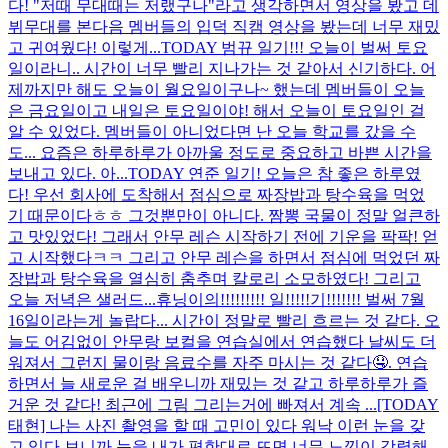
다! "저때 무대때는 저랬구나"라고 생각하면서 영상을 봤고 데
뷔무대를 본다음 멤버들의 입덕 직캠 영상을 봤는데 너무 재밌
고 귀여웠다! 이렇게...
TODAY 범뀨 일기!!! 오늘이 벌써 토요
일이라니.. 시간이 너무 빨리 지나가는 것 같아서 신기하다. 어
제까지만 해도 오늘이 월요일이구나~ 했는데 멤버들이 오늘
은 금요일이고 내일은 토요일이야! 해서 오늘이 토요일인 걸
알 수 있었다. 멤버들이 아니었다면 난 오늘 학교를 갔을 수
도... 요즘은 하루하루가 아까울 정도로 중요하고 바쁜 시간을
보내고 있다. 아...
TODAY 연준 일기! 오늘은 참 좋은 하루였
다! 우선 회사에 도착해서 점심으로 짜장밥과 탕수육을 먹었
기 때문이다ㅎㅎ 그것뿐만이 아니다. 짬뽕 국물이 정말 얼큰하
고 맛있었다! 그래서 안무 레슨 시작하기 전에 기운을 팍팍! 얻
고 시작했다ㅋㅋ 그리고 안무 레슨을 하면서 점심에 먹었던 짜
장밥과 탕수육을 열심히 춤추며 칼로리 소모하였다! 그리고
오늘 저녁은 샐러드...
휴닝이의!!!!!!!!! 일!!!!!기!!!!!!! 벌써 7월
16일이라는게 놀랍다... 시간이 정말로 빨리 흐르는 것 같다. 오
늘도 어김없이 안무랑 보컬을 연습실에서 연습했다 날씨도 더
워져서 그런지 물이랑 음료수를 자주 마시는 것 같다🤤. 연습
하면서 늘 새로운 걸 배우니까 재밌는 것 같고 하루하루가 즐
거운 것 같다! 최근에 그림 그리는거에 빠져서 계속 ...
[TODAY
태현] 나는 사진 촬영을 할 때 고민이 있다 워낙 이런 눈을 갖
고 있다 보니까 눈을 내가 편한대로 뜨면 너무 느낌이 강렬해