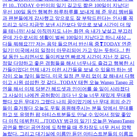
런 10...
TODAY 수빈이의 일기 길고도 짧은 100일이 지났다!
우선 100일 동안 행복한 하루하루를 보내게 해 준 우리 멤버들
과 팬분들에게 감사했고 앞으로도 잘 부탁드린다는 인사를 꼭
드리고 싶다 지금껏 보낸 시간보다 앞으로 보낼 시간이 더 많
을 테니까! 사실 아직까지도 나는 화면 속 내가 낯설고 부끄러
운데 가수로서의 생활이 벌써 100일이 지났다고 하니 새삼 ...
다들 뭐해요??? 저는 음악 들으면서 반신욕 중❣
TODAY 연준
일기! 미국에서의 일정이 마무리되어 가고 있는 듯하다...! 한
달 동안 느리면서도 돌이켜보면 빠르게 시간이 지난 것 같다.
정말 다양하고 좋은 경험들을 해서 너무나도 즐겁고 행복한 시
간들이었다! 언제 내가 이런 시간들을 보낼 수 있을까 하는 생
각이 오늘 많이 들었다. 미국 일정 큰 무리 없이 잘 해내서 다행
이고 시원 섭섭한 것 같다...
TODAY 태현 오늘 Wango Tango 공
연을 해서 이제 당분간 헤드셋과 인이어를 쓸 일이 사라졌다
그 사실이 나에겐 공허함이 크다 난 오늘 너무 재밌게 무대를
했다 모든 무대가 그랬다 나의 꿈이었기에 난 무대 위의 순간
들이 즐거웠다 오늘도 우릴 응원해주시는 분들 앞에서 무대를
하고 또 유명한 팝 아티스트분들도 만날 수 있어서 정말 좋았
다 아직 데뷔한지 ...
[TODAY 범규의 일기] 오늘은 WangoTango
공연을 했다! 공연장에 도착했을 때 주차장도 너무 커서 깜짝
놀랐다. 그리고 대기실에 이름만 듣던 아티스트분들의 이름표