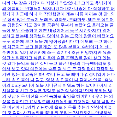
니까 7부 같은 기장이다 저렇게 작았었나..? 그리고 휴닝카이
의 이름없는 인형들이 넘쳐나왔다 내가 나중에 다 작정하고 버
릴거다 최근에 하나 더 장만했던데 걔는 나름 아끼는 것 같...
와
우 정말 많은 분들이 노래도, 영화도, 드라마도, 웹툰도 심지어
는 경험담까지도 많이들 공유해 주셔서 놀랐어요 올라오는 글
들이 모두 소중하고 예쁜 내용이어서 늦은 시간까지 다 읽어
보려고 했는데 생각보다 많아서 읽는 도중에 잠들어 버렸어요
ㅜㅜ 덕분에 보고 들을 게 많아졌습니다 다 메모해 두고 하나
씩 차근차근 보고 들을게요! 또 많은 분들이 수빈이가 왜 센...
수빈이의 일기 오랜만에 쓰는 일기다! 조금 민망하지만 요즘
약간 센티해지고 싶은 마음에 슬픈 콘텐츠를 많이 찾고 있는
것 같다 음악도 슬픈 것만 듣고 슬픈 내용의 다큐멘터리도 찾
아서 보고 있다 예전에는 슬픈 걸 봐도 큰 감정 없이 잠잠히 보
기만 했는데 요즘은 하나하나 듣고 볼 때마다 감정이입이 된다
노래 속 인물이 나 같고, 영상 속 인물이 나 같아서 인물...
휴닝
이의 Diary 드디어 오늘 지니뮤직 어워드 하는 날이다 어제 리
허설을 마치고 오늘은 정말로 실전의 날이다! 먼저 우리는 별
의 낮잠 안무 버전을 사전 녹화로 촬영을 해야한다! 우리는 의
상을 갈아입고 12시정도에 사전녹화를 진행했다. 별의 낮잠 안
무 버전에서 1명씩 간단하게 솔로 안무를 추는게 인상적이었
던 것 같다. 사전녹화를 끝낸 뒤 우리는 7시전까지...
안녕하세