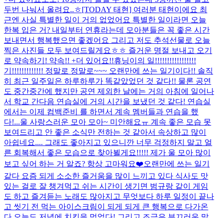
두번 나눠서 올려요..ㅎ
[TODAY 태현] 여러분 태현이에요 최
근엔 사실 특별한 일이 거의 없었어요 특별한 일이라면 오늘
한복 입은 거? 내일부터 연휴라는데 모아분들은 꼭 좋은 시간
보내면서 행복했으면 좋겠어요 그리고 저도 추석선물로 오늘
찍은 사진들 모두 보여드릴게요ㅎㅎ 즐거운 명절 보내고 오기
로 약속하기! 약속!! +더 있어요!!
휴닝이의 일!!!!!!!!!!!!!!!!!
기!!!!!!!!!!!!! 정말로 정말로~~~ 오랜만에 쓰는 일기이다!! 솔직
히 최근 일주일은 하루하루가 똑같았었던 것 같다!! 물론 공연
도 중간중간에 했지만 공연 제외한 날에는 거의 아침에 일어나
서 학교 간다음 연습실에 거의 시간을 보냈던 것 같다! 연습실
에서는 이제 컴백준비 를 하면서 계속 멤버들과 연습을 했
다!...
울 사랑스러운 모아 모아~ 미안해요ㅠ 계속 좋은 모습 못
보여드리고 안 좋은 소식만 전하는 것 같아서 속상하고 많이
아쉽네요.... 그래도 좋아지고 있으니깐 너무 걱정하지 말고 얼
른 회복해서 좋은 모습으로 찾아뵐게요!!!!! 제가 울 모아 많이
보고 싶어 하는 거 알죠? 항상 고마워요❤️
오랜만에 쓰는 일기
같다 요즘 되게 소소한 즐거움을 많이 느끼고 있다 식사도 맛
있는 걸로 잘 챙겨먹고 쉬는 시간이 생기면 범규랑 같이 게임
도 하고 즐겨듣는 노래도 많아지고 무엇보다 하루 일정이 끝나
고 씻기 전 먹는 아이스크림이 되게 되게 큰 행복으로 다가온
다 오늘도 저녁에 치킨을 먹었다! 그리고 조금은 부끄러운 말