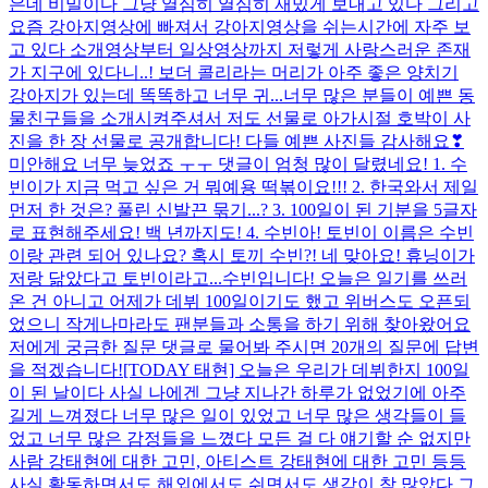
은데 비밀이다 그냥 열심히 열심히 재밌게 보내고 있다 그리고
요즘 강아지영상에 빠져서 강아지영상을 쉬는시간에 자주 보
고 있다 소개영상부터 일상영상까지 저렇게 사랑스러운 존재
가 지구에 있다니..! 보더 콜리라는 머리가 아주 좋은 양치기
강아지가 있는데 똑똑하고 너무 귀...
너무 많은 분들이 예쁜 동
물친구들을 소개시켜주셔서 저도 선물로 아가시절 호박이 사
진을 한 장 선물로 공개합니다! 다들 예쁜 사진들 감사해요❣
미안해요 너무 늦었죠 ㅜㅜ 댓글이 엄청 많이 달렸네요! 1. 수
빈이가 지금 먹고 싶은 거 뭐예용 떡볶이요!!! 2. 한국와서 제일
먼저 한 것은? 풀린 신발끈 묶기...? 3. 100일이 된 기분을 5글자
로 표현해주세요! 백 년까지도! 4. 수빈아! 토빈이 이름은 수빈
이랑 관련 되어 있나요? 혹시 토끼 수빈?! 네 맞아요! 휴닝이가
저랑 닮았다고 토빈이라고...
수빈입니다! 오늘은 일기를 쓰러
온 건 아니고 어제가 데뷔 100일이기도 했고 위버스도 오픈되
었으니 작게나마라도 팬분들과 소통을 하기 위해 찾아왔어요
저에게 궁금한 질문 댓글로 물어봐 주시면 20개의 질문에 답변
을 적겠습니다!
[TODAY 태현] 오늘은 우리가 데뷔한지 100일
이 된 날이다 사실 나에겐 그냥 지나간 하루가 없었기에 아주
길게 느껴졌다 너무 많은 일이 있었고 너무 많은 생각들이 들
었고 너무 많은 감정들을 느꼈다 모든 걸 다 얘기할 순 없지만
사람 강태현에 대한 고민, 아티스트 강태현에 대한 고민 등등
사실 활동하면서도 해외에서도 쉬면서도 생각이 참 많았다 그