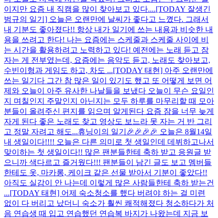
이지만 요즘 내 직캠을 많이 찾아보고 있다....
[TODAY 잘생긴
범규의 일기] 오늘은 오랜만에 날씨가 좋다고 느꼈다. 그래서
내 기분도 좋아졌다!! 항상 내가 일기에 쓰는 내용과 비슷한 내
용을 쓰려고 한다! 나는 요즘에는 스케줄과 스케줄 사이에 비
는 시간을 활용하려고 노력하고 있다! 예전에는 노래 듣고 잠
자는 게 전부였는데, 요즘에는 음악도 듣고, 노래도 찾아보고,
수빈이형과 게임도 하고, 차도 ...
[TODAY 태현] 아주 오랜만에
쓰는 일기다 그간 참 많은 일이 있기도 했고 또 어떻게 보면 어
제와 오늘이 아주 유사한 나날들을 보냈다 오늘이 무슨 요일인
지 며칠인지 주말인지 아닌지는 모두 하루를 마무리할 때 모아
분들이 올려주신 편지를 읽으며 알게된다 요즘 잠을 너무 늦게
자게 된다 좋은 노래도 찾고 영상도 보느라 못 자는 거 반 그리
고 정말 자려고 해도...
휴닝이의 일기🎉🎉🎉🎉 오늘은 8월14일
내 생일이다!!!! 오늘은 다른 의미로 첫 생일인데 데뷔하고나서
맞이하는 첫 생일이다!! 많은 팬분들한테 축하 받고 응원글 받
으니까 색다르고 즐거웠다!!! 팬분들이 남긴 글도 보고 멤버들
한테도 옷, 마카롱, 케이크 같은 선물 받아서 기분이 좋았다!!
아직도 실감이 안 나는데 이렇게 많은 사람들한테 축하 받는건
...
[TODAY 태현] 어제 숙소청소를 했다 버려야 하는 걸 미련
없이 다 버리고 났더니 숙소가 훨씬 쾌적해졌다 청소하다가 처
음 연습생 때 입고 연습했던 연습복 바지가 나왔는데 지금 보