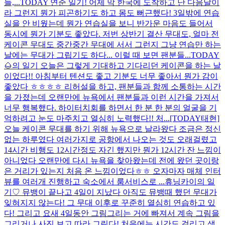
들,...
TODAY 연준 일기! 어제 막 한국에 도착하고 난 다음날이
라 그런지 뭔가 피곤하기도 하고 몸도 뻐근했다! 3일밖에 연습
실을 안 비웠는데 뭔가 연습실을 보니 반가운 마음도 들어서
동시에 뭔가 기분도 좋았다. 저번 상반기 결산 무대도, 얼마 전
케이콘 무대도 중간중간 무대에 서서 그런지 그냥 연습만 하는
날에는 무대가 그립기도 하다... 이럴 때 보면 팬분들...
TODAY
🌰의 일기 오늘은 그렇게 기대하고 기다리던 케이콘을 하는 날
이었다!! 아침부터 텐션도 좋고 기분도 너무 좋아서 뭔가 감이
좋았다 ㅎㅎㅎㅎ 리허설을 하고, 팬분들과 함께 소통하는 시간
을 가졌는데 오랜만에 뉴욕에서 팬분들과 이런 시간을 가져서
너무 행복했다. 하이터치회를 하면서 한 분 한 분의 얼굴을 기
억하려고 눈도 마주치고 열심히 노력했다!! 처...
[TODAY태현]
오늘 케이콘 무대를 하기 위해 뉴욕으로 날라왔다 조금은 정신
없는 하루였다 여러가지로 공항에서 나오는 것도 오래걸렸고
14시간 비행도 12시간정도 자긴 했지만 뭔가 12시간 잔 느낌이
아니었다 오랜만에 다시 뉴욕을 찾아왔는데 전에 왔던 곳이랑
은 거리가 있는지 처음 온 느낌이었다ㅎㅎ 오자마자 매체 인터
뷰를 여러개 진행하고 숙소에서 룸서비스로 ...
휴닝카이의 일
기♡ 뮤뱅이 끝나고 4일이 지났다 아직도 뮤뱅때 했던 무대가
잊혀지지 않는다! 그 무대 이후로 꾸준히 열심히 연습하고 있
다! 그리고 요새 4일동안 그림그리는 거에 빠져서 계속 그림을
그리거나 사진 보고 따라 그린다! 처음에는 시간도 걸리고 생