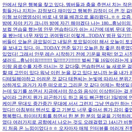
안에서 많은 행복을 찾고 있다. 멤버들과 춤을 추면서 치는 작은
힘들거나 지치는 감정보다 재미있고 행복한 감정이 더 큰 것 같다!!
이형 브이앱영상이 바로 내 옆을 배경으로 올라왔다..ㅎㅎ 요즘 
밤에 자야 키가 크니까 밤에 자긴 해야겠다 나는 180...
휴닝이의 
보컬 연습을 했는뎅 안무 연습하다가 쉬는 시간에 데뷔 무대 영
을 봤는데 너무 재밌고 귀여웠다! 이렇게...
TODAY 범뀨 일기!
버들이 오늘은 금요일이고 내일은 토요일이야! 해서 오늘이 토요
을 보내고 있다. 아...
TODAY 연준 일기! 오늘은 참 좋은 하
있었다! 그래서 안무 레슨 시작하기 전에 기운을 팍팍! 얻고 
샐러드...
휴닝이의!!!!!!!!! 일!!!!!기!!!!!!! 벌써 7월
이랑 음료수를 자주 마시는 것 같다🤤. 연습하면서 늘 새로운 걸
할 때 고민이 있다 워낙 이런 눈을 갖고 있다 보니까 눈을 내
디테일해야하고 어려운 것 같다 태현씨는 눈빛에 따라서 분위기가
상하게도 과거가 자주 떠오르고 그리운 것 같다 어제는 학생일 
는데 일기를 쓰면서 지금에서야 장소와 음식이 이상하다는 걸 깨
날이라 그런지 뭔가 피곤하기도 하고 몸도 뻐근했다! 3일밖에 
케이콘 무대도 중간중간 무대에 서서 그런지 그냥 연습만 하는 날에
었다!! 아침부터 텐션도 좋고 기분도 너무 좋아서 뭔가 감이 
행복했다. 하이터치회를 하면서 한 분 한 분의 얼굴을 기억하려고 
였다 여러가지로 공항에서 나오는 것도 오래걸렸고 14시간 비행
지 처음 온 느낌이었다ㅎㅎ 오자마자 매체 인터뷰를 여러개 진행