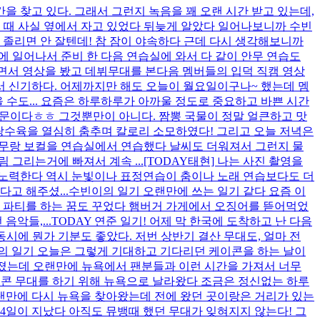
을 찾고 있다. 그래서 그런지 녹음을 꽤 오랜 시간 받고 있는데,
을 때 사실 옆에서 자고 있었다 뒤늦게 알았다 일어나보니까 수빈
안 졸리면 안 잘텐데! 참 잠이 야속하다 근데 다시 생각해보니까
에 일어나서 준비 한 다음 연습실에 와서 다 같이 안무 연습도
하면서 영상을 봤고 데뷔무대를 본다음 멤버들의 입덕 직캠 영상
같아서 신기하다. 어제까지만 해도 오늘이 월요일이구나~ 했는데 멤
 수도... 요즘은 하루하루가 아까울 정도로 중요하고 바쁜 시간
때문이다ㅎㅎ 그것뿐만이 아니다. 짬뽕 국물이 정말 얼큰하고 맛
 탕수육을 열심히 춤추며 칼로리 소모하였다! 그리고 오늘 저녁은
 어김없이 안무랑 보컬을 연습실에서 연습했다 날씨도 더워져서 그런지 물
 그리는거에 빠져서 계속 ...
[TODAY태현] 나는 사진 촬영을
해 노력한다 역시 눈빛이나 표정연습이 춤이나 노래 연습보다도 더
고 해주셨...
수빈이의 일기 오랜만에 쓰는 일기 같다 요즘 이
일 파티를 하는 꿈도 꾸었다 햄버거 가게에서 오징어를 뜯어먹었
악들,...
TODAY 연준 일기! 어제 막 한국에 도착하고 난 다음
시에 뭔가 기분도 좋았다. 저번 상반기 결산 무대도, 얼마 전
🌰의 일기 오늘은 그렇게 기대하고 기다리던 케이콘을 하는 날이
가졌는데 오랜만에 뉴욕에서 팬분들과 이런 시간을 가져서 너무
케이콘 무대를 하기 위해 뉴욕으로 날라왔다 조금은 정신없는 하루
오랜만에 다시 뉴욕을 찾아왔는데 전에 왔던 곳이랑은 거리가 있는
4일이 지났다 아직도 뮤뱅때 했던 무대가 잊혀지지 않는다! 그