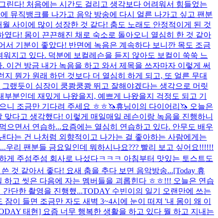
라 그린다! 처음에는 시간도 걸리고 생각보다 어려워서 힘들었는
에 뮤직뱅크를 나가고 음악 방송에 다시 얼른 나가고 싶고 팬분
월 사이에 많이 성장한 것 같다! 춤도 노래도 안정적이게 된 것
행하였다! 몸이 끈끈해진 채로 숙소로 돌아오니 열심히 한 것 같아
어서 기분이 좋았다! 반면에 녹음은 계속하다 보니깐 목도 조금
어려워지고 있다. 덕분에 보컬레슨을 듣지 않아도 보컬이 쑥쑥 느
다. 이건 방금 내가 녹음을 하고 와서 제목을 쓰자마자 이렇게 써
그런지 뭔가 원래 하던 것보다 더 열심히 하게 되고, 또 얼른 무대
나 그랬듯이 심장이 쿵쾅쿵쾅 뛰고 잘해야겠다는 생각으로 머릿
 대부분인데 재밌게 나왔을지, 예쁘게 나왔을지 걱정도 되고 기
많으니 조금만 기다려 주세요 ㅎㅎ
🦄휴닝이의 다이어리🦄 오늘은
 잘 맞다고 생각했다! 이렇게 매일매일 레슨이랑 녹음을 진행하니
먹으면서 연습하...
요즘에는 열심히 연습하고 있다. 안무도 배우
 보낸다는 건 나처럼 외향적이고 나가는 걸 좋아하는 사람에게는
.
우리 팬분들 금요일인데 뭐하시나요??? 빨리 보고 싶어요!!!!!!
고 급하게 주섬주섬 회사로 나섰다ㅋㅋㅋ 아침부터 맛있는 토스트도
 것 같아서 좋다! 요새 춤을 추다 보면 음악방송...
[Today 휴
질 하고 씻은 다음에 자는 멤버들을 괴롭힌다 ㅎㅎ!!! 오늘은 연습
간단한 촬영을 진행했...
TODAY 수빈이의 일기 오랜만에 쓰는
이 들면 조금만 자도 새벽 3~4시에 눈이 떠져 '내 몸이 왜 이
TODAY 태현] 요즘 너무 행복한 생활을 하고 있다 뭘 하고 지내는