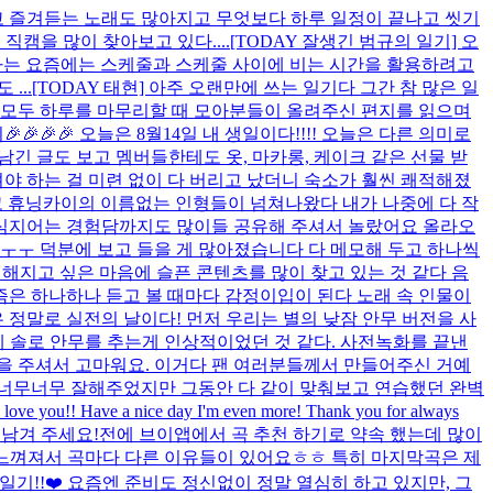
고 즐겨듣는 노래도 많아지고 무엇보다 하루 일정이 끝나고 씻기
캠을 많이 찾아보고 있다....
[TODAY 잘생긴 범규의 일기] 오
 나는 요즘에는 스케줄과 스케줄 사이에 비는 시간을 활용하려고
...
[TODAY 태현] 아주 오랜만에 쓰는 일기다 그간 참 많은 일
 모두 하루를 마무리할 때 모아분들이 올려주신 편지를 읽으며
🎉🎉🎉 오늘은 8월14일 내 생일이다!!!! 오늘은 다른 의미로
긴 글도 보고 멤버들한테도 옷, 마카롱, 케이크 같은 선물 받
버려야 하는 걸 미련 없이 다 버리고 났더니 숙소가 훨씬 쾌적해졌
리고 휴닝카이의 이름없는 인형들이 넘쳐나왔다 내가 나중에 다 작
도 심지어는 경험담까지도 많이들 공유해 주셔서 놀랐어요 올라오
ㅜㅜ 덕분에 보고 들을 게 많아졌습니다 다 메모해 두고 하나씩
해지고 싶은 마음에 슬픈 콘텐츠를 많이 찾고 있는 것 같다 음
즘은 하나하나 듣고 볼 때마다 감정이입이 된다 노래 속 인물이
은 정말로 실전의 날이다! 먼저 우리는 별의 낮잠 안무 버전을 사
게 솔로 안무를 추는게 인상적이었던 것 같다. 사전녹화를 끝낸
을 주셔서 고마워요. 이거다 팬 여러분들께서 만들어주신 거예
도 너무너무 잘해주었지만 그동안 다 같이 맞춰보고 연습했던 완벽
ou!! Have a nice day I'm even more! Thank you for always
남겨 주세요!
전에 브이앱에서 곡 추천 하기로 약속 했는데 많이
이 느껴져서 곡마다 다른 이유들이 있어요ㅎㅎ 특히 마지막곡은 제
 일기!!❤️ 요즘엔 준비도 정신없이 정말 열심히 하고 있지만, 그