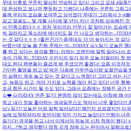
무대 이후로 꾸준히 열심히 연습하고 있다! 그리고 요새 4일동
데 완성하고 보니까 뿌듯하고 기쁘다! 나중에는 꾸준히 그림그리
들께 우리의 모습을 보여주고 싶어졌다 무대가 그리워서 3~4월
같고 얼굴도... 몇 개월 사이에 몇 년이 지난 것처럼 성숙해진 것 같
서 만족스럽다ㅎㅎ 점차 우리끼리 안무가 잘 맞아가는 모습에 
씩 갈라지고 목소리에 에너지도 잘 안 나오고 생각하는...
[TO
는 것 같다ㅎㅎㅎ (좋은건가?) 음역대도 더 더 높아지는 것 같
버렸는데 오늘 쓸 진짜 주제는 어...
TODAY 🌰's 일기 오늘은
를 하고 싶다는 생각을 했다. 어제는 오랜만에 일찍 일어나서
속이 가득 차...
TODAY 수빈이의 일기 와우 오늘 리얼리티 첫
대도 된다 팬분들이 즐겁게 봐 주셨으면 좋겠다! 요즘 이것저것
간단한 촬영을 하고 밥 먹은 다음에 안무연습이랑 보컬연습을 했
까 실력이 계속 늘고 있는 것 같다고 느껴졌다! 그리고 쉬는 시
고, 녹음도 하고, 여러 가지로 노력을 많이 하고 있다! 너무
조금 힘든 시간이 될 수도 있다. 그래서 요즘에는 정해진 공간 안
☺️❤️ 🌰
TODAY 연준 일기! 분명히 많이 잤는데도 아침에 왜
먹고 내가 정말 좋아하는 생과일주스도 먹어서 너무 좋았다!!! 춤
닝's 일기] 오늘은 아침 일찍 일어났다!! 왜인지 모르겠지만 미
실에 도착하자마자 토빈이랑 작끼 가지고 놀았다!! 인형이 너무
일기다! 귀국을 하고 나서 이제서야 뒤늦게 시차 적응이 됐다! 
러지...?'하고 생각했다 엄청 깊게 잠에 드는 편이어서 알람으로