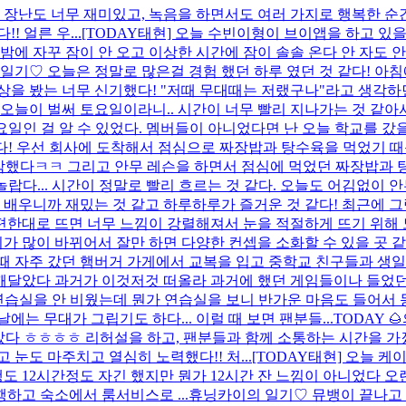
 장난도 너무 재미있고, 녹음을 하면서도 여러 가지로 행복한 순간
 얼른 우...
[TODAY태현] 오늘 수빈이형이 브이앱을 하고 있
밤에 자꾸 잠이 안 오고 이상한 시간에 잠이 솔솔 온다 안 자도 
일기♡ 오늘은 정말로 많은걸 경험 했던 하루 였던 것 같다! 아침
상을 봤는 너무 신기했다! "저때 무대때는 저랬구나"라고 생각
!! 오늘이 벌써 토요일이라니.. 시간이 너무 빨리 지나가는 것 
일인 걸 알 수 있었다. 멤버들이 아니었다면 난 오늘 학교를 갔을
루였다! 우선 회사에 도착해서 점심으로 짜장밥과 탕수육을 먹었기 
시작했다ㅋㅋ 그리고 안무 레슨을 하면서 점심에 먹었던 짜장밥과
 16일이라는게 놀랍다... 시간이 정말로 빨리 흐르는 것 같다. 오늘도
 배우니까 재밌는 것 같고 하루하루가 즐거운 것 같다! 최근에 그림
가 편한대로 뜨면 너무 느낌이 강렬해져서 눈을 적절하게 뜨기 위
 많이 바뀌어서 잘만 하면 다양한 컨셉을 소화할 수 있을 곳 같다
때 자주 갔던 햄버거 가게에서 교복을 입고 중학교 친구들과 생
달았다 과거가 이것저것 떠올라 과거에 했던 게임들이나 들었던 음
연습실을 안 비웠는데 뭔가 연습실을 보니 반가운 마음도 들어서 동
는 무대가 그립기도 하다... 이럴 때 보면 팬분들...
TODAY 
좋았다 ㅎㅎㅎㅎ 리허설을 하고, 팬분들과 함께 소통하는 시간을 
눈도 마주치고 열심히 노력했다!! 처...
[TODAY태현] 오늘 
도 12시간정도 자긴 했지만 뭔가 12시간 잔 느낌이 아니었다 
하고 숙소에서 룸서비스로 ...
휴닝카이의 일기♡ 뮤뱅이 끝나고 