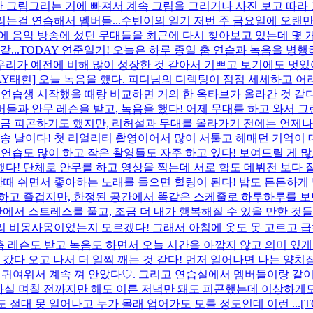
안 그림그리는 거에 빠져서 계속 그림을 그리거나 사진 보고 따
는걸 연습해서 멤버들...
수빈이의 일기 저번 주 금요일에 오랜만
에 음악 방송에 섰던 무대들을 최근에 다시 찾아보고 있는데 몇 개
...
TODAY 연준일기! 오늘은 하루 종일 춤 연습과 녹음을 병
우리가 예전에 비해 많이 성장한 것 같아서 기쁘고 보기에도 멋있
DAY태현] 오늘 녹음을 했다. 피디님의 디렉팅이 점점 세세하고 
다 연습생 시작했을 때랑 비교하면 거의 한 옥타브가 올라간 것 같
 멤버들과 안무 레슨을 받고, 녹음을 했다! 어제 무대를 하고 와서 
 조금 피곤하기도 했지만, 리허설과 무대를 올라가기 전에는 언제
 방송 날이다! 첫 리얼리티 촬영이어서 많이 서툴고 헤매던 기억이
 연습도 많이 하고 작은 촬영들도 자주 하고 있다! 보여드릴 게 
다! 단체로 안무를 하고 영상을 찍는데 서로 합도 데뷔전 보다
간때 쉬면서 좋아하는 노래를 들으면 힐링이 된다! 밥도 든든하게 
 행복하고 즐겁지만, 한정된 공간에서 똑같은 스케줄로 하루하루를
에서 스트레스를 풀고, 조금 더 내가 행복해질 수 있을 만한 것들..
 이리 비몽사몽이었는지 모르겠다! 그래서 아침에 옷도 못 고르
 레슨도 받고 녹음도 하면서 오늘 시간을 아깝지 않고 의미 있게 쓴
국 갔다 오고 나서 더 일찍 깨는 것 같다! 먼저 일어나면 나는 양치
 귀여워서 계속 껴 안았다♡. 그리고 연습실에서 멤버들이랑 같이 
사실 며칠 전까지만 해도 이른 저녁만 돼도 피곤했는데 이상하게도 잠
도 절대 못 일어나고 누가 몰래 업어가도 모를 정도인데 이런 ...
[