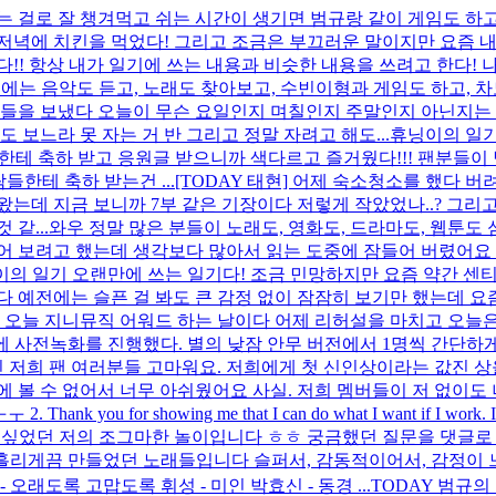
는 걸로 잘 챙겨먹고 쉬는 시간이 생기면 범규랑 같이 게임도 하
녁에 치킨을 먹었다! 그리고 조금은 부끄러운 말이지만 요즘 내 직
다!! 항상 내가 일기에 쓰는 내용과 비슷한 내용을 쓰려고 한다!
는 음악도 듣고, 노래도 찾아보고, 수빈이형과 게임도 하고, 차도 
나날들을 보냈다 오늘이 무슨 요일인지 며칠인지 주말인지 아닌지는
 보느라 못 자는 거 반 그리고 정말 자려고 해도...
휴닝이의 일기
테 축하 받고 응원글 받으니까 색다르고 즐거웠다!!! 팬분들이 남
들한테 축하 받는건 ...
[TODAY 태현] 어제 숙소청소를 했다 
왔는데 지금 보니까 7부 같은 기장이다 저렇게 작았었나..? 그
같...
와우 정말 많은 분들이 노래도, 영화도, 드라마도, 웹툰
어 보려고 했는데 생각보다 많아서 읽는 도중에 잠들어 버렸어요 
의 일기 오랜만에 쓰는 일기다! 조금 민망하지만 요즘 약간 센티
다 예전에는 슬픈 걸 봐도 큰 감정 없이 잠잠히 보기만 했는데 요
디어 오늘 지니뮤직 어워드 하는 날이다 어제 리허설을 마치고 오늘
에 사전녹화를 진행했다. 별의 낮잠 안무 버전에서 1명씩 간단하
 저희 팬 여러분들 고마워요. 저희에게 첫 신인상이라는 값진 상
에 볼 수 없어서 너무 아쉬웠어요 사실. 저희 멤버들이 저 없이
for showing me that I can do what I want if I work. I love y
싶었던 저의 조그마한 놀이입니다 ㅎㅎ 궁금했던 질문을 댓글로 
물을 흘리게끔 만들었던 노래들입니다 슬퍼서, 감동적이어서, 감정
 오래도록 고맙도록 휘성 - 미인 박효신 - 동경 ...
TODAY 범규의