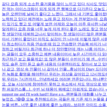
같다 요즘 되게 소소한 즐거움을 많이 느끼고 있다 식사도 맛있
전 먹는 아이스크림이 되게 되게 큰 행복으로 다가온다 오늘도 저
늘은 오랜만에 날씨가 좋다고 느꼈다. 그래서 내 기분도 좋아졌
노력하고 있다! 예전에는 노래 듣고 잠자는 게 전부였는데, 요즘에
이 있기도 했고 또 어떻게 보면 어제와 오늘이 아주 유사한 
알게된다 요즘 잠을 너무 늦게 자게 된다 좋은 노래도 찾고 영상도
첫 생일인데 데뷔하고나서 맞이하는 첫 생일이다!! 많은 팬분들한
아서 기분이 좋았다!! 아직도 실감이 안 나는데 이렇게 많은 사람
다 청소하다가 처음 연습생 때 입고 연습했던 연습복 바지가 나
정하고 버릴거다 최근에 하나 더 장만했던데 걔는 나름 아끼는 것 
는 글들이 모두 소중하고 예쁜 내용이어서 늦은 시간까지 다 읽
차근차근 보고 들을게요! 또 많은 분들이 수빈이가 왜 센...
수빈이
악도 슬픈 것만 듣고 슬픈 내용의 다큐멘터리도 찾아서 보고 있
나 같고, 영상 속 인물이 나 같아서 인물...
휴닝이의 Diary 드
전 녹화로 촬영을 해야한다! 우리는 의상을 갈아입고 12시정도
뒤 우리는 7시전까지...
안녕하세요 여러분 연준입니다. 하나뿐인
요. 오늘 시상식에 참여하진 못하고 숙소에서 저도 영상으로 밖
한 퍼포먼스를...
1. 수빈 님 태몽이 뭐예요? 아쉽게도 없습니다 ㅜㅜ 2. Thank you 
support me and I'll work hard!! Have a n...
팬분들과 대화를 나누고 
늦었죠..?😅😅 오늘 추천해드리는 곡들은 제 기준 제가 눈
눈물 버튼.. 너무 좋은 내용에 좋은 노래라.. 브라운 아이드 소울 -