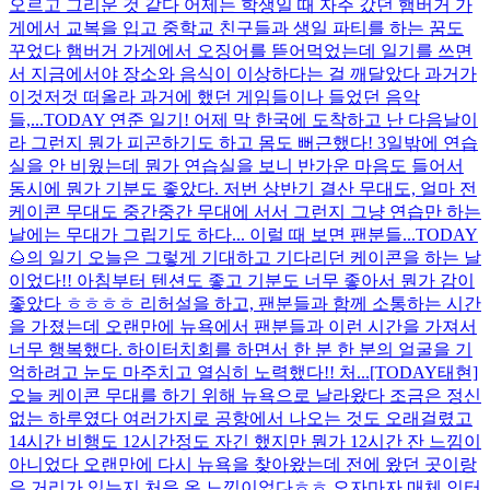
오르고 그리운 것 같다 어제는 학생일 때 자주 갔던 햄버거 가
게에서 교복을 입고 중학교 친구들과 생일 파티를 하는 꿈도
꾸었다 햄버거 가게에서 오징어를 뜯어먹었는데 일기를 쓰면
서 지금에서야 장소와 음식이 이상하다는 걸 깨달았다 과거가
이것저것 떠올라 과거에 했던 게임들이나 들었던 음악
들,...
TODAY 연준 일기! 어제 막 한국에 도착하고 난 다음날이
라 그런지 뭔가 피곤하기도 하고 몸도 뻐근했다! 3일밖에 연습
실을 안 비웠는데 뭔가 연습실을 보니 반가운 마음도 들어서
동시에 뭔가 기분도 좋았다. 저번 상반기 결산 무대도, 얼마 전
케이콘 무대도 중간중간 무대에 서서 그런지 그냥 연습만 하는
날에는 무대가 그립기도 하다... 이럴 때 보면 팬분들...
TODAY
🌰의 일기 오늘은 그렇게 기대하고 기다리던 케이콘을 하는 날
이었다!! 아침부터 텐션도 좋고 기분도 너무 좋아서 뭔가 감이
좋았다 ㅎㅎㅎㅎ 리허설을 하고, 팬분들과 함께 소통하는 시간
을 가졌는데 오랜만에 뉴욕에서 팬분들과 이런 시간을 가져서
너무 행복했다. 하이터치회를 하면서 한 분 한 분의 얼굴을 기
억하려고 눈도 마주치고 열심히 노력했다!! 처...
[TODAY태현]
오늘 케이콘 무대를 하기 위해 뉴욕으로 날라왔다 조금은 정신
없는 하루였다 여러가지로 공항에서 나오는 것도 오래걸렸고
14시간 비행도 12시간정도 자긴 했지만 뭔가 12시간 잔 느낌이
아니었다 오랜만에 다시 뉴욕을 찾아왔는데 전에 왔던 곳이랑
은 거리가 있는지 처음 온 느낌이었다ㅎㅎ 오자마자 매체 인터