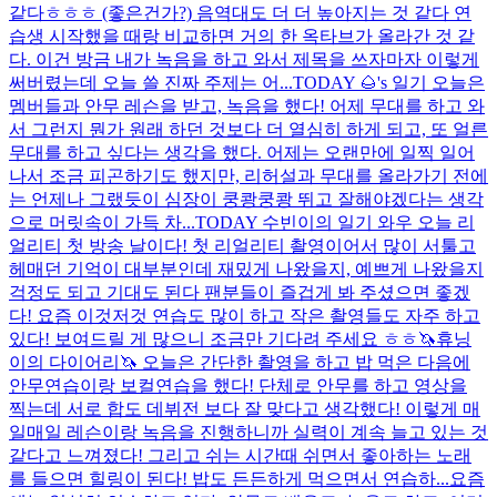
같다ㅎㅎㅎ (좋은건가?) 음역대도 더 더 높아지는 것 같다 연
습생 시작했을 때랑 비교하면 거의 한 옥타브가 올라간 것 같
다. 이건 방금 내가 녹음을 하고 와서 제목을 쓰자마자 이렇게
써버렸는데 오늘 쓸 진짜 주제는 어...
TODAY 🌰's 일기 오늘은
멤버들과 안무 레슨을 받고, 녹음을 했다! 어제 무대를 하고 와
서 그런지 뭔가 원래 하던 것보다 더 열심히 하게 되고, 또 얼른
무대를 하고 싶다는 생각을 했다. 어제는 오랜만에 일찍 일어
나서 조금 피곤하기도 했지만, 리허설과 무대를 올라가기 전에
는 언제나 그랬듯이 심장이 쿵쾅쿵쾅 뛰고 잘해야겠다는 생각
으로 머릿속이 가득 차...
TODAY 수빈이의 일기 와우 오늘 리
얼리티 첫 방송 날이다! 첫 리얼리티 촬영이어서 많이 서툴고
헤매던 기억이 대부분인데 재밌게 나왔을지, 예쁘게 나왔을지
걱정도 되고 기대도 된다 팬분들이 즐겁게 봐 주셨으면 좋겠
다! 요즘 이것저것 연습도 많이 하고 작은 촬영들도 자주 하고
있다! 보여드릴 게 많으니 조금만 기다려 주세요 ㅎㅎ
🦄휴닝
이의 다이어리🦄 오늘은 간단한 촬영을 하고 밥 먹은 다음에
안무연습이랑 보컬연습을 했다! 단체로 안무를 하고 영상을
찍는데 서로 합도 데뷔전 보다 잘 맞다고 생각했다! 이렇게 매
일매일 레슨이랑 녹음을 진행하니까 실력이 계속 늘고 있는 것
같다고 느껴졌다! 그리고 쉬는 시간때 쉬면서 좋아하는 노래
를 들으면 힐링이 된다! 밥도 든든하게 먹으면서 연습하...
요즘