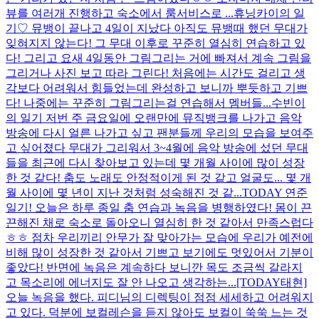
뷰를 여러개 진행하고 숙소에서 룸서비스로 ...
휴닝카이의 일
기♡ 뮤뱅이 끝나고 4일이 지났다 아직도 뮤뱅때 했던 무대가
잊혀지지 않는다! 그 무대 이후로 꾸준히 열심히 연습하고 있
다! 그리고 요새 4일동안 그림그리는 거에 빠져서 계속 그림을
그리거나 사진 보고 따라 그린다! 처음에는 시간도 걸리고 생
각보다 어려워서 힘들었는데 완성하고 보니까 뿌듯하고 기쁘
다! 나중에는 꾸준히 그림그리는걸 연습해서 멤버들...
수빈이
의 일기 저번 주 금요일에 오랜만에 뮤직뱅크를 나가고 음악
방송에 다시 얼른 나가고 싶고 팬분들께 우리의 모습을 보여주
고 싶어졌다 무대가 그리워서 3~4월에 음악 방송에 섰던 무대
들을 최근에 다시 찾아보고 있는데 몇 개월 사이에 많이 성장
한 것 같다! 춤도 노래도 안정적이게 된 것 같고 얼굴도... 몇 개
월 사이에 몇 년이 지난 것처럼 성숙해진 것 같...
TODAY 연준
일기! 오늘은 하루 종일 춤 연습과 녹음을 병행하였다! 몸이 끈
끈해진 채로 숙소로 돌아오니 열심히 한 것 같아서 만족스럽다
ㅎㅎ 점차 우리끼리 안무가 잘 맞아가는 모습에 우리가 예전에
비해 많이 성장한 것 같아서 기쁘고 보기에도 멋있어서 기분이
좋았다! 반면에 녹음은 계속하다 보니깐 목도 조금씩 갈라지
고 목소리에 에너지도 잘 안 나오고 생각하는...
[TODAY태현]
오늘 녹음을 했다. 피디님의 디렉팅이 점점 세세하고 어려워지
고 있다. 덕분에 보컬레슨을 듣지 않아도 보컬이 쑥쑥 느는 것