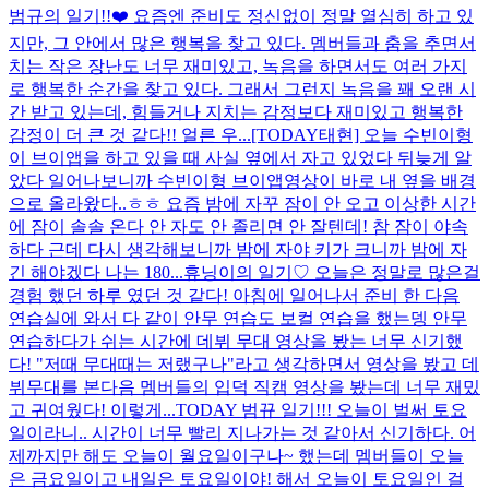
범규의 일기!!❤️ 요즘엔 준비도 정신없이 정말 열심히 하고 있
지만, 그 안에서 많은 행복을 찾고 있다. 멤버들과 춤을 추면서
치는 작은 장난도 너무 재미있고, 녹음을 하면서도 여러 가지
로 행복한 순간을 찾고 있다. 그래서 그런지 녹음을 꽤 오랜 시
간 받고 있는데, 힘들거나 지치는 감정보다 재미있고 행복한
감정이 더 큰 것 같다!! 얼른 우...
[TODAY태현] 오늘 수빈이형
이 브이앱을 하고 있을 때 사실 옆에서 자고 있었다 뒤늦게 알
았다 일어나보니까 수빈이형 브이앱영상이 바로 내 옆을 배경
으로 올라왔다..ㅎㅎ 요즘 밤에 자꾸 잠이 안 오고 이상한 시간
에 잠이 솔솔 온다 안 자도 안 졸리면 안 잘텐데! 참 잠이 야속
하다 근데 다시 생각해보니까 밤에 자야 키가 크니까 밤에 자
긴 해야겠다 나는 180...
휴닝이의 일기♡ 오늘은 정말로 많은걸
경험 했던 하루 였던 것 같다! 아침에 일어나서 준비 한 다음
연습실에 와서 다 같이 안무 연습도 보컬 연습을 했는뎅 안무
연습하다가 쉬는 시간에 데뷔 무대 영상을 봤는 너무 신기했
다! "저때 무대때는 저랬구나"라고 생각하면서 영상을 봤고 데
뷔무대를 본다음 멤버들의 입덕 직캠 영상을 봤는데 너무 재밌
고 귀여웠다! 이렇게...
TODAY 범뀨 일기!!! 오늘이 벌써 토요
일이라니.. 시간이 너무 빨리 지나가는 것 같아서 신기하다. 어
제까지만 해도 오늘이 월요일이구나~ 했는데 멤버들이 오늘
은 금요일이고 내일은 토요일이야! 해서 오늘이 토요일인 걸