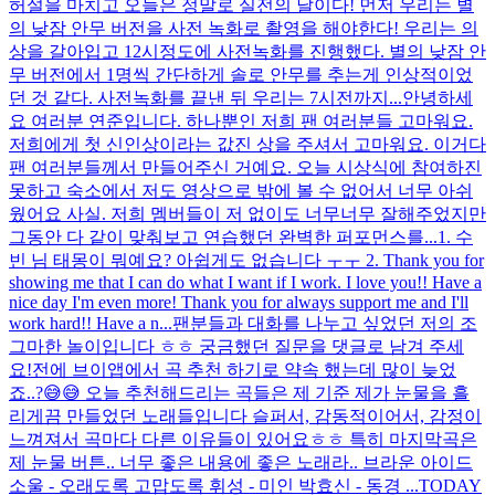
허설을 마치고 오늘은 정말로 실전의 날이다! 먼저 우리는 별
의 낮잠 안무 버전을 사전 녹화로 촬영을 해야한다! 우리는 의
상을 갈아입고 12시정도에 사전녹화를 진행했다. 별의 낮잠 안
무 버전에서 1명씩 간단하게 솔로 안무를 추는게 인상적이었
던 것 같다. 사전녹화를 끝낸 뒤 우리는 7시전까지...
안녕하세
요 여러분 연준입니다. 하나뿐인 저희 팬 여러분들 고마워요.
저희에게 첫 신인상이라는 값진 상을 주셔서 고마워요. 이거다
팬 여러분들께서 만들어주신 거예요. 오늘 시상식에 참여하진
못하고 숙소에서 저도 영상으로 밖에 볼 수 없어서 너무 아쉬
웠어요 사실. 저희 멤버들이 저 없이도 너무너무 잘해주었지만
그동안 다 같이 맞춰보고 연습했던 완벽한 퍼포먼스를...
1. 수
빈 님 태몽이 뭐예요? 아쉽게도 없습니다 ㅜㅜ 2. Thank you for
showing me that I can do what I want if I work. I love you!! Have a
nice day I'm even more! Thank you for always support me and I'll
work hard!! Have a n...
팬분들과 대화를 나누고 싶었던 저의 조
그마한 놀이입니다 ㅎㅎ 궁금했던 질문을 댓글로 남겨 주세
요!
전에 브이앱에서 곡 추천 하기로 약속 했는데 많이 늦었
죠..?😅😅 오늘 추천해드리는 곡들은 제 기준 제가 눈물을 흘
리게끔 만들었던 노래들입니다 슬퍼서, 감동적이어서, 감정이
느껴져서 곡마다 다른 이유들이 있어요ㅎㅎ 특히 마지막곡은
제 눈물 버튼.. 너무 좋은 내용에 좋은 노래라.. 브라운 아이드
소울 - 오래도록 고맙도록 휘성 - 미인 박효신 - 동경 ...
TODAY