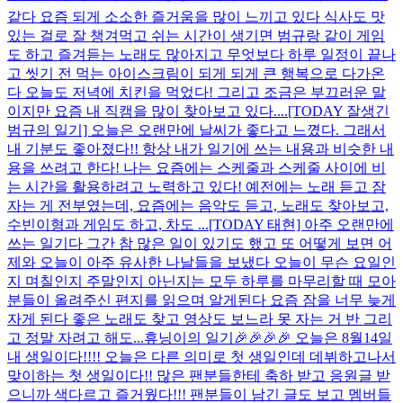
같다 요즘 되게 소소한 즐거움을 많이 느끼고 있다 식사도 맛
있는 걸로 잘 챙겨먹고 쉬는 시간이 생기면 범규랑 같이 게임
도 하고 즐겨듣는 노래도 많아지고 무엇보다 하루 일정이 끝나
고 씻기 전 먹는 아이스크림이 되게 되게 큰 행복으로 다가온
다 오늘도 저녁에 치킨을 먹었다! 그리고 조금은 부끄러운 말
이지만 요즘 내 직캠을 많이 찾아보고 있다....
[TODAY 잘생긴
범규의 일기] 오늘은 오랜만에 날씨가 좋다고 느꼈다. 그래서
내 기분도 좋아졌다!! 항상 내가 일기에 쓰는 내용과 비슷한 내
용을 쓰려고 한다! 나는 요즘에는 스케줄과 스케줄 사이에 비
는 시간을 활용하려고 노력하고 있다! 예전에는 노래 듣고 잠
자는 게 전부였는데, 요즘에는 음악도 듣고, 노래도 찾아보고,
수빈이형과 게임도 하고, 차도 ...
[TODAY 태현] 아주 오랜만에
쓰는 일기다 그간 참 많은 일이 있기도 했고 또 어떻게 보면 어
제와 오늘이 아주 유사한 나날들을 보냈다 오늘이 무슨 요일인
지 며칠인지 주말인지 아닌지는 모두 하루를 마무리할 때 모아
분들이 올려주신 편지를 읽으며 알게된다 요즘 잠을 너무 늦게
자게 된다 좋은 노래도 찾고 영상도 보느라 못 자는 거 반 그리
고 정말 자려고 해도...
휴닝이의 일기🎉🎉🎉🎉 오늘은 8월14일
내 생일이다!!!! 오늘은 다른 의미로 첫 생일인데 데뷔하고나서
맞이하는 첫 생일이다!! 많은 팬분들한테 축하 받고 응원글 받
으니까 색다르고 즐거웠다!!! 팬분들이 남긴 글도 보고 멤버들