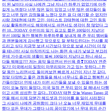
이 된 날이다 사실 나에겐 그냥 지나간 하루가 없었기에 아주
길게 느껴졌다 너무 많은 일이 있었고 너무 많은 생각들이 들
었고 너무 많은 감정들을 느꼈다 모든 걸 다 얘기할 순 없지만
사람 강태현에 대한 고민, 아티스트 강태현에 대한 고민 등등
사실 활동하면서도 해외에서도 쉬면서도 생각이 참 많았다 그
런 10...
TODAY 수빈이의 일기 길고도 짧은 100일이 지났다!
우선 100일 동안 행복한 하루하루를 보내게 해 준 우리 멤버들
과 팬분들에게 감사했고 앞으로도 잘 부탁드린다는 인사를 꼭
드리고 싶다 지금껏 보낸 시간보다 앞으로 보낼 시간이 더 많
을 테니까! 사실 아직까지도 나는 화면 속 내가 낯설고 부끄러
운데 가수로서의 생활이 벌써 100일이 지났다고 하니 새삼 ...
다들 뭐해요??? 저는 음악 들으면서 반신욕 중❣
TODAY 연준
일기! 미국에서의 일정이 마무리되어 가고 있는 듯하다...! 한
달 동안 느리면서도 돌이켜보면 빠르게 시간이 지난 것 같다.
정말 다양하고 좋은 경험들을 해서 너무나도 즐겁고 행복한 시
간들이었다! 언제 내가 이런 시간들을 보낼 수 있을까 하는 생
각이 오늘 많이 들었다. 미국 일정 큰 무리 없이 잘 해내서 다행
이고 시원 섭섭한 것 같다...
TODAY 태현 오늘 Wango Tango 공
연을 해서 이제 당분간 헤드셋과 인이어를 쓸 일이 사라졌다
그 사실이 나에겐 공허함이 크다 난 오늘 너무 재밌게 무대를
했다 모든 무대가 그랬다 나의 꿈이었기에 난 무대 위의 순간