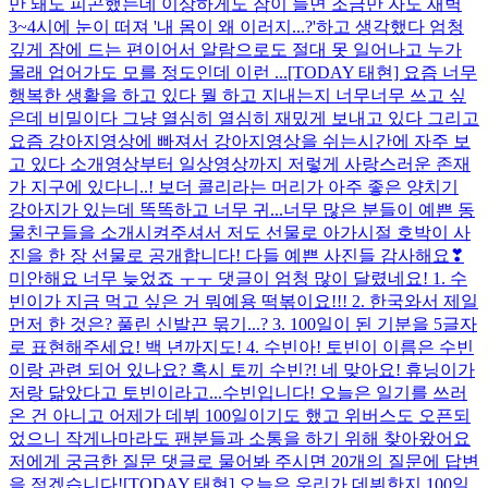
만 돼도 피곤했는데 이상하게도 잠이 들면 조금만 자도 새벽
3~4시에 눈이 떠져 '내 몸이 왜 이러지...?'하고 생각했다 엄청
깊게 잠에 드는 편이어서 알람으로도 절대 못 일어나고 누가
몰래 업어가도 모를 정도인데 이런 ...
[TODAY 태현] 요즘 너무
행복한 생활을 하고 있다 뭘 하고 지내는지 너무너무 쓰고 싶
은데 비밀이다 그냥 열심히 열심히 재밌게 보내고 있다 그리고
요즘 강아지영상에 빠져서 강아지영상을 쉬는시간에 자주 보
고 있다 소개영상부터 일상영상까지 저렇게 사랑스러운 존재
가 지구에 있다니..! 보더 콜리라는 머리가 아주 좋은 양치기
강아지가 있는데 똑똑하고 너무 귀...
너무 많은 분들이 예쁜 동
물친구들을 소개시켜주셔서 저도 선물로 아가시절 호박이 사
진을 한 장 선물로 공개합니다! 다들 예쁜 사진들 감사해요❣
미안해요 너무 늦었죠 ㅜㅜ 댓글이 엄청 많이 달렸네요! 1. 수
빈이가 지금 먹고 싶은 거 뭐예용 떡볶이요!!! 2. 한국와서 제일
먼저 한 것은? 풀린 신발끈 묶기...? 3. 100일이 된 기분을 5글자
로 표현해주세요! 백 년까지도! 4. 수빈아! 토빈이 이름은 수빈
이랑 관련 되어 있나요? 혹시 토끼 수빈?! 네 맞아요! 휴닝이가
저랑 닮았다고 토빈이라고...
수빈입니다! 오늘은 일기를 쓰러
온 건 아니고 어제가 데뷔 100일이기도 했고 위버스도 오픈되
었으니 작게나마라도 팬분들과 소통을 하기 위해 찾아왔어요
저에게 궁금한 질문 댓글로 물어봐 주시면 20개의 질문에 답변
을 적겠습니다!
[TODAY 태현] 오늘은 우리가 데뷔한지 100일