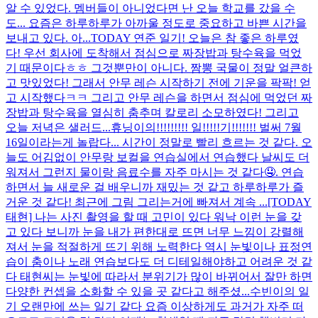
알 수 있었다. 멤버들이 아니었다면 난 오늘 학교를 갔을 수
도... 요즘은 하루하루가 아까울 정도로 중요하고 바쁜 시간을
보내고 있다. 아...
TODAY 연준 일기! 오늘은 참 좋은 하루였
다! 우선 회사에 도착해서 점심으로 짜장밥과 탕수육을 먹었
기 때문이다ㅎㅎ 그것뿐만이 아니다. 짬뽕 국물이 정말 얼큰하
고 맛있었다! 그래서 안무 레슨 시작하기 전에 기운을 팍팍! 얻
고 시작했다ㅋㅋ 그리고 안무 레슨을 하면서 점심에 먹었던 짜
장밥과 탕수육을 열심히 춤추며 칼로리 소모하였다! 그리고
오늘 저녁은 샐러드...
휴닝이의!!!!!!!!! 일!!!!!기!!!!!!! 벌써 7월
16일이라는게 놀랍다... 시간이 정말로 빨리 흐르는 것 같다. 오
늘도 어김없이 안무랑 보컬을 연습실에서 연습했다 날씨도 더
워져서 그런지 물이랑 음료수를 자주 마시는 것 같다🤤. 연습
하면서 늘 새로운 걸 배우니까 재밌는 것 같고 하루하루가 즐
거운 것 같다! 최근에 그림 그리는거에 빠져서 계속 ...
[TODAY
태현] 나는 사진 촬영을 할 때 고민이 있다 워낙 이런 눈을 갖
고 있다 보니까 눈을 내가 편한대로 뜨면 너무 느낌이 강렬해
져서 눈을 적절하게 뜨기 위해 노력한다 역시 눈빛이나 표정연
습이 춤이나 노래 연습보다도 더 디테일해야하고 어려운 것 같
다 태현씨는 눈빛에 따라서 분위기가 많이 바뀌어서 잘만 하면
다양한 컨셉을 소화할 수 있을 곳 같다고 해주셨...
수빈이의 일
기 오랜만에 쓰는 일기 같다 요즘 이상하게도 과거가 자주 떠