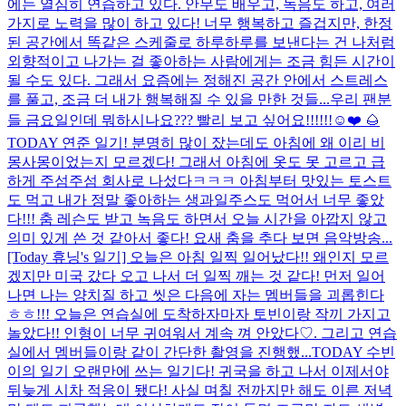
에는 열심히 연습하고 있다. 안무도 배우고, 녹음도 하고, 여러
가지로 노력을 많이 하고 있다! 너무 행복하고 즐겁지만, 한정
된 공간에서 똑같은 스케줄로 하루하루를 보낸다는 건 나처럼
외향적이고 나가는 걸 좋아하는 사람에게는 조금 힘든 시간이
될 수도 있다. 그래서 요즘에는 정해진 공간 안에서 스트레스
를 풀고, 조금 더 내가 행복해질 수 있을 만한 것들...
우리 팬분
들 금요일인데 뭐하시나요??? 빨리 보고 싶어요!!!!!!☺️❤️ 🌰
TODAY 연준 일기! 분명히 많이 잤는데도 아침에 왜 이리 비
몽사몽이었는지 모르겠다! 그래서 아침에 옷도 못 고르고 급
하게 주섬주섬 회사로 나섰다ㅋㅋㅋ 아침부터 맛있는 토스트
도 먹고 내가 정말 좋아하는 생과일주스도 먹어서 너무 좋았
다!!! 춤 레슨도 받고 녹음도 하면서 오늘 시간을 아깝지 않고
의미 있게 쓴 것 같아서 좋다! 요새 춤을 추다 보면 음악방송...
[Today 휴닝's 일기] 오늘은 아침 일찍 일어났다!! 왜인지 모르
겠지만 미국 갔다 오고 나서 더 일찍 깨는 것 같다! 먼저 일어
나면 나는 양치질 하고 씻은 다음에 자는 멤버들을 괴롭힌다
ㅎㅎ!!! 오늘은 연습실에 도착하자마자 토빈이랑 작끼 가지고
놀았다!! 인형이 너무 귀여워서 계속 껴 안았다♡. 그리고 연습
실에서 멤버들이랑 같이 간단한 촬영을 진행했...
TODAY 수빈
이의 일기 오랜만에 쓰는 일기다! 귀국을 하고 나서 이제서야
뒤늦게 시차 적응이 됐다! 사실 며칠 전까지만 해도 이른 저녁