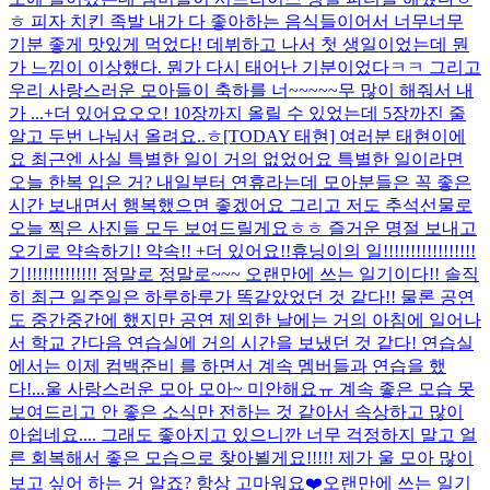
ㅎ 피자 치킨 족발 내가 다 좋아하는 음식들이어서 너무너무
기분 좋게 맛있게 먹었다! 데뷔하고 나서 첫 생일이었는데 뭔
가 느낌이 이상했다. 뭔가 다시 태어난 기분이었다ㅋㅋ 그리고
우리 사랑스러운 모아들이 축하를 너~~~~~무 많이 해줘서 내
가 ...
+더 있어요오오! 10장까지 올릴 수 있었는데 5장까진 줄
알고 두번 나눠서 올려요..ㅎ
[TODAY 태현] 여러분 태현이에
요 최근엔 사실 특별한 일이 거의 없었어요 특별한 일이라면
오늘 한복 입은 거? 내일부터 연휴라는데 모아분들은 꼭 좋은
시간 보내면서 행복했으면 좋겠어요 그리고 저도 추석선물로
오늘 찍은 사진들 모두 보여드릴게요ㅎㅎ 즐거운 명절 보내고
오기로 약속하기! 약속!! +더 있어요!!
휴닝이의 일!!!!!!!!!!!!!!!!!
기!!!!!!!!!!!!! 정말로 정말로~~~ 오랜만에 쓰는 일기이다!! 솔직
히 최근 일주일은 하루하루가 똑같았었던 것 같다!! 물론 공연
도 중간중간에 했지만 공연 제외한 날에는 거의 아침에 일어나
서 학교 간다음 연습실에 거의 시간을 보냈던 것 같다! 연습실
에서는 이제 컴백준비 를 하면서 계속 멤버들과 연습을 했
다!...
울 사랑스러운 모아 모아~ 미안해요ㅠ 계속 좋은 모습 못
보여드리고 안 좋은 소식만 전하는 것 같아서 속상하고 많이
아쉽네요.... 그래도 좋아지고 있으니깐 너무 걱정하지 말고 얼
른 회복해서 좋은 모습으로 찾아뵐게요!!!!! 제가 울 모아 많이
보고 싶어 하는 거 알죠? 항상 고마워요❤️
오랜만에 쓰는 일기