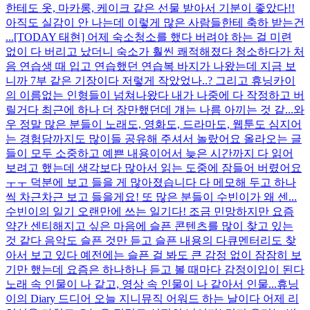
한테도 옷, 마카롱, 케이크 같은 선물 받아서 기분이 좋았다!!
아직도 실감이 안 나는데 이렇게 많은 사람들한테 축하 받는건
...
[TODAY 태현] 어제 숙소청소를 했다 버려야 하는 걸 미련
없이 다 버리고 났더니 숙소가 훨씬 쾌적해졌다 청소하다가 처
음 연습생 때 입고 연습했던 연습복 바지가 나왔는데 지금 보
니까 7부 같은 기장이다 저렇게 작았었나..? 그리고 휴닝카이
의 이름없는 인형들이 넘쳐나왔다 내가 나중에 다 작정하고 버
릴거다 최근에 하나 더 장만했던데 걔는 나름 아끼는 것 같...
와
우 정말 많은 분들이 노래도, 영화도, 드라마도, 웹툰도 심지어
는 경험담까지도 많이들 공유해 주셔서 놀랐어요 올라오는 글
들이 모두 소중하고 예쁜 내용이어서 늦은 시간까지 다 읽어
보려고 했는데 생각보다 많아서 읽는 도중에 잠들어 버렸어요
ㅜㅜ 덕분에 보고 들을 게 많아졌습니다 다 메모해 두고 하나
씩 차근차근 보고 들을게요! 또 많은 분들이 수빈이가 왜 센...
수빈이의 일기 오랜만에 쓰는 일기다! 조금 민망하지만 요즘
약간 센티해지고 싶은 마음에 슬픈 콘텐츠를 많이 찾고 있는
것 같다 음악도 슬픈 것만 듣고 슬픈 내용의 다큐멘터리도 찾
아서 보고 있다 예전에는 슬픈 걸 봐도 큰 감정 없이 잠잠히 보
기만 했는데 요즘은 하나하나 듣고 볼 때마다 감정이입이 된다
노래 속 인물이 나 같고, 영상 속 인물이 나 같아서 인물...
휴닝
이의 Diary 드디어 오늘 지니뮤직 어워드 하는 날이다 어제 리