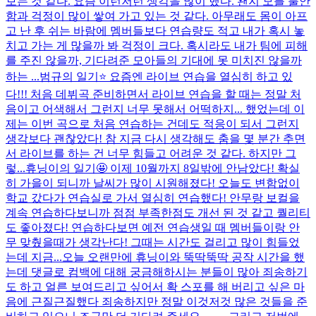
보는 것 같다. 요즘 이런저런 생각을 많이 했다. 왠지 모를 불안
함과 걱정이 많이 쌓여 가고 있는 것 같다. 아무래도 몸이 아프
고 난 후 쉬는 바람에 멤버들보다 연습량도 적고 내가 혹시 놓
치고 가는 게 많을까 봐 걱정이 크다. 혹시라도 내가 팀에 피해
를 주진 않을까, 기다려준 모아들의 기대에 못 미치진 않을까
하는 ...
범규의 일기⭐️ 요즘엔 라이브 연습을 열심히 하고 있
다!!! 처음 데뷔곡 준비하면서 라이브 연습을 할 때는 정말 처
음이고 어색해서 그런지 너무 못해서 어떡하지... 했었는데 이
제는 이번 곡으로 처음 연습하는 건데도 적응이 되서 그런지
생각보다 괜찮았다! 참 지금 다시 생각해도 춤을 몇 분간 추면
서 라이브를 하는 건 너무 힘들고 어려운 것 같다. 하지만 그
렇...
휴닝이의 일기🤩 이제 10월까지 8일밖에 안남았다! 확실
히 가을이 되니까 날씨가 많이 시원해졌다! 오늘도 변함없이
학교 갔다가 연습실로 가서 열심히 연습했다! 안무랑 보컬을
계속 연습하다보니까 점점 부족한점도 개선 된 것 같고 퀄리티
도 좋아졌다! 연습하다보면 예전 연습생일 때 멤버들이랑 안
무 맞췄을때가 생각난다! 그때는 시간도 걸리고 많이 힘들었
는데 지금...
오늘 오랜만에 휴닝이와 뚝딱뚝딱 공작 시간을 했
는데 댓글로 컴백에 대해 궁금해하시는 분들이 많아 죄송하기
도 하고 얼른 보여드리고 싶어서 확 스포를 해 버리고 싶은 마
음에 근질근질했다 죄송하지만 정말 이것저것 많은 것들을 준