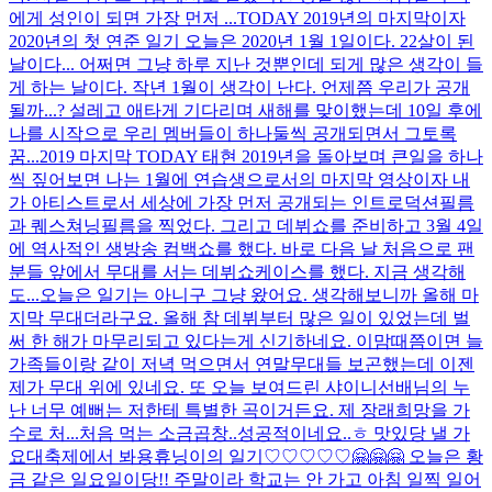
에게 성인이 되면 가장 먼저 ...
TODAY 2019년의 마지막이자
2020년의 첫 연준 일기 오늘은 2020년 1월 1일이다. 22살이 된
날이다... 어쩌면 그냥 하루 지난 것뿐인데 되게 많은 생각이 들
게 하는 날이다. 작년 1월이 생각이 난다. 언제쯤 우리가 공개
될까...? 설레고 애타게 기다리며 새해를 맞이했는데 10일 후에
나를 시작으로 우리 멤버들이 하나둘씩 공개되면서 그토록
꿈...
2019 마지막 TODAY 태현 2019년을 돌아보며 큰일을 하나
씩 짚어보면 나는 1월에 연습생으로서의 마지막 영상이자 내
가 아티스트로서 세상에 가장 먼저 공개되는 인트로덕션필름
과 퀘스쳐닝필름을 찍었다. 그리고 데뷔쇼를 준비하고 3월 4일
에 역사적인 생방송 컴백쇼를 했다. 바로 다음 날 처음으로 팬
분들 앞에서 무대를 서는 데뷔쇼케이스를 했다. 지금 생각해
도...
오늘은 일기는 아니구 그냥 왔어요. 생각해보니까 올해 마
지막 무대더라구요. 올해 참 데뷔부터 많은 일이 있었는데 벌
써 한 해가 마무리되고 있다는게 신기하네요. 이맘때쯤이면 늘
가족들이랑 같이 저녁 먹으면서 연말무대들 보곤했는데 이젠
제가 무대 위에 있네요. 또 오늘 보여드린 샤이니선배님의 누
난 너무 예뻐는 저한테 특별한 곡이거든요. 제 장래희망을 가
수로 처...
처음 먹는 소금곱창..성공적이네요..ㅎ 맛있당 낼 가
요대축제에서 봐용
휴닝이의 일기♡♡♡♡♡🤗🤗🤗 오늘은 황
금 같은 일요일이당!! 주말이라 학교는 안 가고 아침 일찍 일어