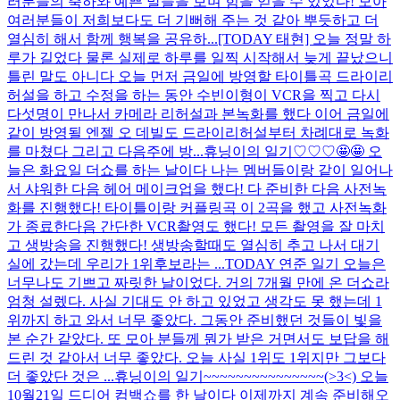
러분들의 축하와 예쁜 말들을 보며 힘을 얻을 수 있었다! 모아
여러분들이 저희보다도 더 기뻐해 주는 것 같아 뿌듯하고 더
열심히 해서 함께 행복을 공유하...
[TODAY 태현] 오늘 정말 하
루가 길었다 물론 실제로 하루를 일찍 시작해서 늦게 끝났으니
틀린 말도 아니다 오늘 먼저 금일에 방영할 타이틀곡 드라이리
허설을 하고 수정을 하는 동안 수빈이형이 VCR을 찍고 다시
다섯명이 만나서 카메라 리허설과 본녹화를 했다 이어 금일에
같이 방영될 엔젤 오 데빌도 드라이리허설부터 차례대로 녹화
를 마쳤다 그리고 다음주에 방...
휴닝이의 일기♡♡♡🤩🤩 오
늘은 화요일 더쇼를 하는 날이다 나는 멤버들이랑 같이 일어나
서 샤워한 다음 헤어 메이크업을 했다! 다 준비한 다음 사전녹
화를 진행했다! 타이틀이랑 커플링곡 이 2곡을 했고 사전녹화
가 종료한다음 간단한 VCR촬영도 했다! 모든 촬영을 잘 마치
고 생방송을 진행했다! 생방송할때도 열심히 추고 나서 대기
실에 갔는데 우리가 1위후보라는 ...
TODAY 연준 일기 오늘은
너무나도 기쁘고 짜릿한 날이었다. 거의 7개월 만에 온 더쇼라
엄청 설렜다. 사실 기대도 안 하고 있었고 생각도 못 했는데 1
위까지 하고 와서 너무 좋았다. 그동안 준비했던 것들이 빛을
본 순간 같았다. 또 모아 분들께 뭔가 받은 거면서도 보답을 해
드린 것 같아서 너무 좋았다. 오늘 사실 1위도 1위지만 그보다
더 좋았단 것은 ...
휴닝이의 일기~~~~~~~~~~~~~~~(>3<) 오늘
10월21일 드디어 컴백쇼를 한 날이다 이제까지 계속 준비해오