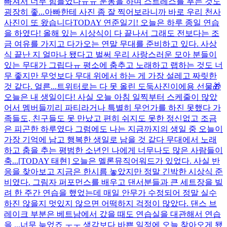
빠져서 너무 힘들었다ㅠㅠ 운동을 하며 스트레스를 푸는 것도
굉장히 좋...
아빠한테 사진 좀 잘 찍어보라니까 바로 우리 천사
사진이 또 왔습니다
TODAY 연준일기! 오늘은 하루 종일 연습
을 하였다! 올해 있는 시상식이 다 끝나서 그래도 전보다는 조
금 여유를 가지고 다가오는 연말 무대를 준비하고 있다. 사상
식 끝난 지 얼마나 됐다고 벌써 우리 사랑스러운 모아 분들이
있는 무대가 그립다ㅠ 평소에 춤추고 노래하고 랩하는 것도 너
무 좋지만 무엇보다 무대 위에서 하는 게 가장 설레고 짜릿한
것 같다. 얼른...
트위터로는 다 못 올린 도둑사진이에용 선물🎁
오늘은 내 생일이다! 사실 오늘 아침 일찍부터 스케줄이 많았
어서 멤버들끼리 파티라거나 특별히 무언가를 하진 못했다 가
족들도, 친구들도 못 만났고 편히 쉬지도 못한 정신없고 조금
은 피곤한 하루였다 그럼에도 나는 지금까지의 생일 중 오늘이
가장 기억에 남고 행복한 생일로 남을 것 같다 무대에서 노래
하고 춤을 추는 평범한 소년인 나에게 너무나도 많은 사람들이
축...
[TODAY 태현] 오늘은 멜론뮤직어워드가 있었다. 사실 반
응을 찾아보고 지금은 한시름 놓았지만 정말 긴박한 시상식 준
비였다. 그림자 퍼포먼스를 배우고 댄서분들과 큰 세트장을 빌
려 한 주간 연습을 했었는데 매일 안무가 수정되어 정말 실수
하진 않을지 멋있지 않으면 어떡하지 걱정이 많았다. 댄스 브
레이크 부분은 베트남에서 갔을 때도 연습실을 대관해서 연습
을 ...
너무 늦었죠 ㅜㅜ 생각보다 바쁜 일정에 오늘 찾아오게 됐