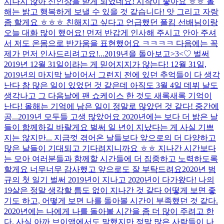
지나지 않아 신인상을 받게 되었네요! 시작이 좋아요 ㅎㅎ 올
해는 밝고 행복하게 보낼 수 있을 것 같습니다! 앗 그리고 자랑
좀 할게요 ㅎㅎㅎ 친해지고 싶다고 언급했던 폴킴 선배님이랑
오늘 대화 많이 했어요! 먼저 반갑게 인사해 주시고 안아 주셔
서 저도 온몸으로 반가움을 표현했어요 ㅋㅋㅋㅋ 다음에는 꼭
제가 먼저 인사드리려고요!...
2019년을 돌아보고>3<♡ 벌써
2019년 12월 31일이라는 게 믿어지지가 않는다! 12월 31일,
2019년의 마지막 날이어서 그런지 전에 있던 추억들이 다 생각
난다 참 많은 일이 있었던 것 같은데 아직도 3월 4일 데뷔 날도
생각나고 그 다음날에 팬 쇼케이스 한 것도 새록새록 기억이
난다! 올해는 기억에 남은 일이 정말로 많았던 것 같다! 중간에
공...
2019년 모두들 고생 많았어요 2020년에는 보다 더 밝은 날
들이 함께하길 바랄게요 벌써 일 년이 지났다는 게 사실 기쁘
지는 않지만... 지금껏 겪어온 날들보다 앞으로의 더 다양하고
많은 날들이 기대되고 기다려지니까요 ㅎㅎ 지나간 시간보다
는 모아 여러분들과 함께할 시간들에 더 집중하고 노력하도록
할게요 너무너무 감사했고 앞으로도 잘 부탁드려요
2020년 범
규의 첫 일기 벌써 2019년이 지나고 2020년이 다가왔다! 나의
19살은 정말 생각할 틈도 없이 지나간 것 같다 어떻게 보면 좋
기도 하고, 어떻게 보면 나를 돌아볼 시간이 부족했던 것 같다.
2020년에는 나에게 나를 돌아볼 시간을 좀 더 많이 주려고 한
다. 사실 아까 브이앱에서도 말했지만 정말 많은 사람들이 나