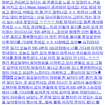
랑받고 관심받고 있다는 걸 온몸으로 느낄 수 있었던 4...
연습
을 마치고 오니 Magic Island가 공개되어 있네요! 저도 방금 막
보고 왔어요 어때요 저 좀 연기 잘하나요 ㅎㅎ 하면서 나름 칭
찬도 많이 받았어요~ 사실 당사자들이어서 그런지 저는 웃겨
서 보는 내내 웃었어요 ㅋㅋㅋㅋ 저희 뮤직비디오 얼른 해석해
주세요 ㅜㅜ 저도 궁금해요... 지금 이렇게 일기를 쓰러 오게 된
이유는 아시다시피 '9와 4분의 3 ...
모아와 함께한 이번 활동도
너무 즐겁고 행복했어요!! 더 멋진 무대로 돌아올 투모로우바
이투게더를 기대해 주세요 ㅎㅎ 사랑해요 모아❤️ 🌰
TODAY
연준 일기! 오늘은 9와 4분의 3승강장에서 너를 기다려 마지막
무대였다. 오늘도 많은 모아 분들이 와주셔서 우리들의 마지막
무대를 함께 해주셨다. 사실 아직 잘 실감이 안 난다...ㅋㅋㅋ
뭔가 화요일부터 음악방송을 시작하고 모아 분들도 보고 그럴
것 같은데 마지막 방송까지 끝나고 회사에 오니 후련하면서도
많이 아쉽고 섭섭한 느낌이다. 데뷔하고 ...
휴닝이의 일기🦄🐥
😇🥰🥰 오늘은 일요일이면서 막방을 한 날이다 4주 동안 참 많
은 일이 있는 것 같으면서도 금방 지나간 것 같아서 놀라웠다!
오랜만에 컴백해서 모아 분들에게 멋있게 9와 4분의 3 승강장
에서 너를 기다려를 보여준게 어제 같은데 벌써 막방이라니...
많이 아쉬움이 남았다. 큰 문제 없이 잘 했지만 더 멋있는 모습
을 보여줬어야 했는데 못...
벌써 활동 마지막 주까지 왔다! 활