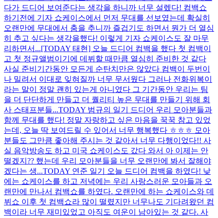
다가 드디어 보여준다는 생각을 하니까 너무 설렜다! 컴백쇼
하기전에 기자 쇼케이스에서 먼저 무대를 선보였는데 확실히
오랜만에 무대에서 춤을 추니까 즐겁기도 하면서 뭔가 더 열심
히 추고 싶다는 생각을했다! 이렇게 기자 쇼케이스도 잘 마무
리하면서...
[TODAY 태현] 오늘 드디어 컴백을 했다 첫 컴백이
고 첫 정규앨범이기에 데뷔할 때만큼 열심히 준비한 것 같다
사실 준비기간동안 모든게 순탄치만은 않았다 컴백이 두번이
나 밀려서 이대로 잊혀질까 너무 무서웠다 그러나 전화위복이
라는 말이 정말 괜히 있는게 아니였다 그 기간동안 우리는 팀
을 더 단단하게 만들고 더 퀄리티 높은 무대를 만들기 위해 회
사 스태프분들...
TODAY 범규의 일기 드디어 우리 모아분들과
함께 무대를 했다! 정말 자랑하고 싶은 마음을 꾹꾹 참고 있었
는데, 오늘 딱 보여드릴 수 있어서 너무 행복했다 ㅎㅎㅎ 모아
분들도 그만큼 좋아해 주시는 것 같아서 너무 다행이었다!! 사
실 음악방송도 하고 미국 쇼케이스도 갔다 와서 아 이제는 안
떨겠지?? 했는데 우리 모아분들을 너무 오랜만에 봐서 잘해야
겠다는 생...
TODAY 연준 일기 오늘 드디어 컴백을 하였다! 낮
에는 쇼케이스를 하고 저녁에는 우리 사랑스러운 모아들과 오
랜만에 만나서 컴백쇼를 하였다. 오랜만에 하는 쇼케이스와 데
뷔쇼 이후 첫 컴백쇼라 많이 떨렸지만 너무나도 기다려왔던 컴
백이라 너무 재미있었고 아직도 여운이 남아있는 것 같다. 사