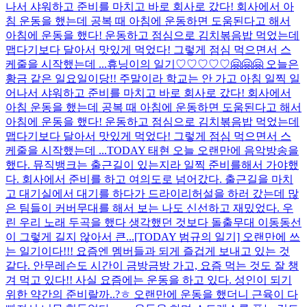
나서 샤워하고 준비를 마치고 바로 회사로 갔다! 회사에서 아
침 운동을 했는데 공복 때 아침에 운동하면 도움된다고 해서
아침에 운동을 했다! 운동하고 점심으로 김치볶음밥 먹었는데
맵다기보다 달아서 맛있게 먹었다! 그렇게 점심 먹으면서 스
케줄을 시작했는데 ...
휴닝이의 일기♡♡♡♡♡🤗🤗🤗 오늘은
황금 같은 일요일이당!! 주말이라 학교는 안 가고 아침 일찍 일
어나서 샤워하고 준비를 마치고 바로 회사로 갔다! 회사에서
아침 운동을 했는데 공복 때 아침에 운동하면 도움된다고 해서
아침에 운동을 했다! 운동하고 점심으로 김치볶음밥 먹었는데
맵다기보다 달아서 맛있게 먹었다! 그렇게 점심 먹으면서 스
케줄을 시작했는데 ...
TODAY 태현 오늘 오랜만에 음악방송을
했다. 뮤직뱅크는 출근길이 있는지라 일찍 준비를해서 가야했
다. 회사에서 준비를 하고 여의도로 넘어갔다. 출근길을 마치
고 대기실에서 대기를 하다가 드라이리허설을 하러 갔는데 많
은 팀들이 커버무대를 해서 보는 나도 신선하고 재밌었다. 우
린 우리 노래 두곡을 했다 생각했던 것보다 돌출무대 이동동선
이 그렇게 길지 않아서 큰...
[TODAY 범규의 일기] 오랜만에 쓰
는 일기이다!!! 요즘엔 멤버들과 되게 즐겁게 보내고 있는 것
같다. 안무레슨도 시간이 금방금방 가고, 요즘 먹는 것도 잘 챙
겨 먹고 있다!! 사실 요즘에는 운동을 하고 있다. 성인이 되기
위한 약간의 준비랄까..?ㅎ 오랜만에 운동을 했더니 근육이 다