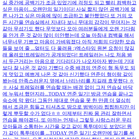
실 중간에 공백기가 조금 있었기에 걱정도 되고 빨리 컴백하고
싶은 마음이...
오랜만의 일기이다! 사실 짧지 않던 공백기에 얼
른 나가고 싶은 마음에 많이 조급하고 불안했었다 또 거의 모
든 시간을 연습실에서 지내다 보니 무대의 감각이 무뎌지는 것
같아 무섭기도 했다 무엇보다 모아 여러분들에게 오랜 기다림
을 안겨 준 것 같아 많이 미안했는데 오늘 마침내 컴백을 해서
너무너무 기쁘고 마음이 가벼워졌다 아직 저희의 다양한 모습
들을 보여 줄 ...
얼터도 다 올려용 :)
엑스타임 원본 요청이 많길
래 올려요!
트레일러가 공개되었다! 트레일러는 나도 처음 봐
서 두근거리는 마음으로 기다리다가 나오자마자 봤는데 기대
보다 잘 나온 것 같아 기뻤다 수중 배경의 연준이 형 독무도 되
게 멋있고 예쁘게 나온 것 같아 신기했다 연준이 형이랑 같이
봤는데 만족스러운지 옆에서 난리난리를 치길래 흐뭇했다 ㅎ
ㅎ 사실 트레일러를 연습할 때는 배경 없이 그저 연습실 바닥
에 누워서 했던지라...
TODAY 연준 일기! 방금 연습을 끝나고
숙소에 막 왔다! 그동안 제대로 연습을 못 한 만큼 더 열심히
해서 조금은 힘들고 티셔츠도 땀으로 범벅이라 찝찝하지만 이
렇게 뿌듯할 수가 없다ㅎㅎ 이제부터 진짜 몸 관리 잘하면서
연습을 해야겠다. 또 아까는 언제나 그렇듯 사랑스러운 우리
모아들과 소통하는 시간을 갖고 같이 톡투데이도 보았다! 뭔
가 같이 톡투데이를 ...
TODAY 연준 일기! 오랜만에 일기를 써