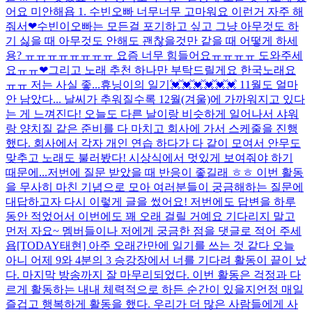
어요 미안해욥 1. 수빈오빠 너무너무 고마워요 이런거 자주 해
줘서❤수빈이오빠는 모든걸 포기하고 싶고 그냥 아무것도 하
기 싫을 때 아무것도 안해도 괜찮을것만 같을 때 어떻게 하세
용? ㅠㅠㅠㅠㅠㅠㅠㅠ 요즘 너무 힘들어요ㅠㅠㅠㅠ 도와주세
요ㅠㅠ❤그리고 노래 추천 하나만 부탁드릴게요 한국노래요
ㅠㅠ 저는 사실 좋...
휴닝이의 일기💓💓💓💓💓💓 11월도 얼마
안 남았다... 날씨가 추워질수록 12월(겨울)에 가까워지고 있다
는 게 느껴진다! 오늘도 다른 날이랑 비슷하게 일어나서 샤워
랑 양치질 같은 준비를 다 마치고 회사에 가서 스케줄을 진행
했다. 회사에서 각자 개인 연습 하다가 다 같이 모여서 안무도
맞추고 노래도 불러봤다! 시상식에서 멋있게 보여줘야 하기
때문에...
저번에 질문 받았을 때 반응이 좋길래 ㅎㅎ 이번 활동
을 무사히 마친 기념으로 모아 여러분들이 궁금해하는 질문에
대답하고자 다시 이렇게 글을 썼어요! 저번에도 답변을 하루
동안 적었어서 이번에도 꽤 오래 걸릴 거예요 기다리지 말고
먼저 자요~ 멤버들이나 저에게 궁금한 점을 댓글로 적어 주세
욥
[TODAY태현] 아주 오래간만에 일기를 쓰는 것 같다 오늘
아니 어제 9와 4분의 3 승강장에서 너를 기다려 활동이 끝이 났
다. 마지막 방송까지 잘 마무리되었다. 이번 활동은 걱정과 다
르게 활동하는 내내 체력적으로 하든 순간이 있을지언정 매일
즐겁고 행복하게 활동을 했다. 우리가 더 많은 사람들에게 사