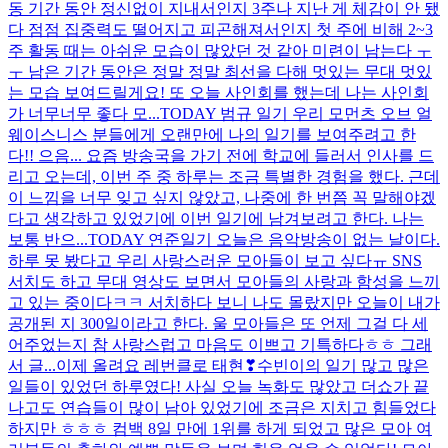
동 기간 동안 정신없이 지내서인지 3주나 지난 게 체감이 안 됐
다 점점 집중력도 떨어지고 피곤해져서인지 첫 주에 비해 2~3
주 활동 때는 아쉬운 모습이 많았던 것 같아 미련이 남는다 ㅜ
ㅜ 남은 기간 동안은 정말 정말 최선을 다해 멋있는 무대 멋있
는 모습 보여드릴게요! 또 오늘 사인회를 했는데 나는 사인회
가 너무너무 좋다 모...
TODAY 범규 일기 우리 모먼츠 오브 얼
웨이스니스 분들에게 오랜만에 나의 일기를 보여주려고 한
다!! 으음... 요즘 방송국을 가기 전에 학교에 들러서 인사를 드
리고 오는데, 이번 주 중 하루는 조금 특별한 경험을 했다. 근데
이 느낌을 너무 잊고 싶지 않았고, 나중에 한 번쯤 꼭 말해야겠
다고 생각하고 있었기에 이번 일기에 남겨보려고 한다. 나는
보통 반으...
TODAY 연준일기 오늘은 음악방송이 없는 날이다.
하루 못 봤다고 우리 사랑스러운 모아들이 보고 싶다ㅠ SNS
서치도 하고 무대 영상도 보면서 모아들의 사랑과 함성을 느끼
고 있는 중이다ㅋㅋ 서치하다 보니 나도 몰랐지만 오늘이 내가
공개된 지 300일이라고 한다. 울 모아들은 또 언제 그걸 다 세
어주었는지 참 사랑스럽고 마음도 이쁘고 기특하다ㅎㅎ 그래
서 글...
이제 올려요 레번클로 태현❣
수빈이의 일기 많고 많은
일들이 있었던 하루였다! 사실 오늘 녹화도 많았고 더쇼가 끝
나고도 연습들이 많이 남아 있었기에 조금은 지치고 힘들었다
하지만 ㅎㅎㅎ 컴백 8일 만에 1위를 하게 되었고 많은 모아 여