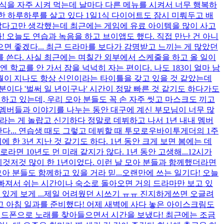
야식을 자주 시켜 먹는데 날마다 다른 메뉴를 시켜서 너무 행복하
한 하루하루를 살고 있다 1일1식 다이어트도 잠시 미뤄두고 배
아깝다고만 생각했는데 최근에는 게임에 유료 아이템을 많이 사고
! 오늘도 연습과 녹음을 하고 브이앱도 했다. 직접 만난 건 아니
 좋겠다... 최근 드라마를 보다가 감명받고 느끼는 게 많았던
 쓴다. 사실 최근에는 며칠간 외부에서 스케줄을 하고 올 일이
학교를 안 가서 잠을 넉넉히 자는 편이다. 나도 183이 얼마 남
월이 지나도 항상 신인이라는 타이틀을 갖고 있을 것 같았는데
분이다 '벌써 일 년이구나' 시간이 정말 빠른 것 같기도 하다가도
하고 있는데, 우리 모아 분들도 꼭 손 자주 씻고 마스크도 끼고
멤버들과 이야기를 나누는 동안 대구에 계신 부모님이 너무 많
이라는 게 놀랍고 신기하다 정말로 데뷔하고 나서 1년 내내 멤버
난다... 연습생 때도 그렇고 데뷔할 때 투모로우바이투게더의 1주
 3년 지난 것 같기도 하다. 1년 동안 크게 보면 봄에는 데
면 10년도 먼 미래 같지가 않다. 1년 동안 고생해...
12시가
것저것 많이 한 1년이었다. 이런 날 모아 분들과 함께했더라면
아 분들도 함께하고 있을 거라 믿...
오랜만에 쓰는 일기다! 오늘
에 빠져서 쉬는 시간이나 숙소로 돌아오면 거의 드라마만 보고 있
게 보게 ...
제일 어려웠던 시쓰기 ㅠㅠ 진지하게쓰면 오글려
하고 아침 일과를 준비했다! 어제 새벽에 사다 놓은 아이스크림도
 핸드폰으로 노래를 찾아들으면서 시간을 보냈다! 최근에는 조금