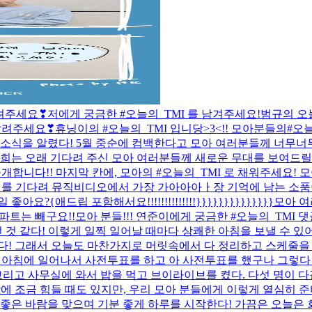
알려주세요❣
저에게 궁금한 #오늘의_TMI 를 남겨주세요!
범규의 오늘
 알려주세요❣
휴닝이의 #오늘의_TMI 입니당>3<!! 모아분들의#오늘의
 소식을 알렸다! 5월 중순에 컴백한다고 모아 여러분들께 너무너
저희는 오래 기다려 주신 모아 여러분들께 새로운 무대를 보여드
개합니다!! 마지막 칸에, 모아의 #오늘의_TMI 로 채워주세요! 
너를 기다려 뮤직비디오에서 가장 가아아아ㅏ장 기억에 남는 소품이 
{애드립 포함해서요!!!!!!!!!!!!!!}}}}}}}}}}}}}}
모아 여
파트는 빼구요!!
모아 분들!!! 연준이에게 궁금한 #오늘의_TMI 
것 같다! 이렇게 일찍 일어날 때마다 상쾌한 아침을 보낼 수 있어
다! 그래서 오늘도 마찬가지로 머릿속에서 다 정리하고 스케줄을 진
다. 아침에 일어나서 사전투표를 하고 아 사전투표를 했구나 그렇
리고 사무실에 와서 밥을 먹고 브이라이브를 켰다. 다섯 명이 다같이
상에 조금 힘들 때도 있지만, 우리 모아 분들에게 이렇게 열심히 
좋은 바람을 맞으며 기분 좋게 하루를 시작한다! 가끔은 오늘은 회사