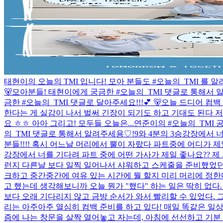
태현이의 오늘의 TMI 입니다! 모아 분들도 #오늘의_TMI 를 
🐻
모아분들! 태현이에게 궁금한 #오늘의_TMI 댓글로 통해서
금한 #오늘의_TMI 댓글로 달아주세요!!!💕 🐻
오늘 드디어 컴백
한다는 게 실감이 나서 벌써 긴장이 되기도 하고 기대도 된다 
요 ㅎㅎ 아아 그리고! 모두들 오늘은...
연준이의 #오늘의_TMI 공
의_TMI 댓글로 통해서 알려주세용♡!
9와 4분의 3승강장에서 
분들!!!! 혹시 어느날 머리에서 뿔이 자랐다 파트중에 어디가 제일 좋아요?
강장에서 너를 기다려 파트 중에 어떤 가사가 제일 좋나요?? 제 
런지 다른날 보다 일찍 일어나서 샤워하고 스케줄을 준비했었던 
크하고 중간중간에 여유 있는 시간에 뭘 할지 미리 머리에 정한
고 했는데 생각해보니까 오늘 뭔가 "했다" 하는 일은 딱히 없
보다 오래 기다리지 않고 금방 순서가 와서 빨리할 수 있었다. 그
리는 아주아주 열심히 컴백 준비를 하고 있다! 매일 똑같은 일
즘에 나는 창문을 살짝 열어놓고 자는데, 아침에 선선하고 기분 