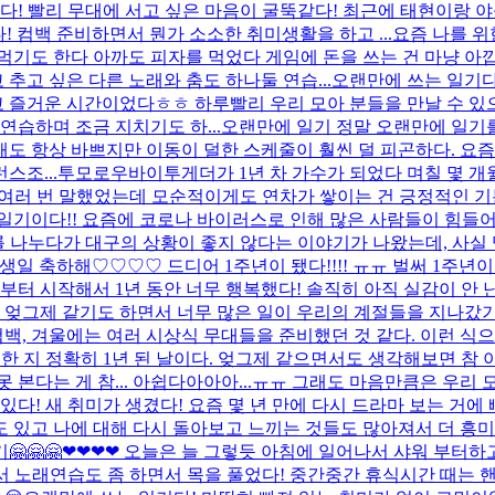
있다! 빨리 무대에 서고 싶은 마음이 굴뚝같다! 최근에 태현이랑 
다! 컴백 준비하면서 뭔가 소소한 취미생활을 하고 ...
요즘 나를 위
먹기도 한다 아까도 피자를 먹었다 게임에 돈을 쓰는 건 마냥 
고 싶은 다른 노래와 춤도 하나둘 연습...
오랜만에 쓰는 일기다
즐거운 시간이었다ㅎㅎ 하루빨리 우리 모아 분들을 만날 수 있으면
연습하며 조금 지치기도 하...
오랜만에 일기 정말 오랜만에 일기를
 항상 바쁘지만 이동이 덜한 스케줄이 훨씬 덜 피곤하다. 요즘엔 
스조...
투모로우바이투게더가 1년 차 가수가 되었다 며칠 몇 개
고 여러 번 말했었는데 모순적이게도 연차가 쌓이는 건 긍정적인 기
일기이다!! 요즘에 코로나 바이러스로 인해 많은 사람들이 힘들어
 나누다가 대구의 상황이 좋지 않다는 이야기가 나왔는데, 사실 
 생일 축하해♡♡♡♡ 드디어 1주년이 됐다!!!! ㅠㅠ 벌써 1주년
부터 시작해서 1년 동안 너무 행복했다! 솔직히 아직 실감이 안 
그제 같기도 하면서 너무 많은 일이 우리의 계절들을 지나갔기에 한
백, 겨울에는 여러 시상식 무대들을 준비했던 것 같다. 이런 식으로라
지 정확히 1년 된 날이다. 엊그제 같으면서도 생각해보면 참 이
본다는 게 참... 아쉽다아아아...ㅠㅠ 그래도 마음만큼은 우리 모
있다! 새 취미가 생겼다! 요즘 몇 년 만에 다시 드라마 보는 거
도 있고 나에 대해 다시 돌아보고 느끼는 것들도 많아져서 더 흥미 있
🤗🤗🤗❤❤❤❤ 오늘은 늘 그렇듯 아침에 일어나서 샤워 부터
서 노래연습도 좀 하면서 목을 풀었다! 중간중간 휴식시간 때는