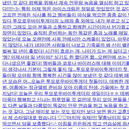
냈던 것 같다 컴백을 위해서 계속 안무랑 녹음을 열심히 하고 
다!!!!>3< 특히 어제 먹은 아이스크림은 정말로 맛있었던 것 같
고프면 언제든 식사를 하고 멤버들이 야식을 먹으면 종종 같이 
있다 투모로우바이투게더의 노래와 춤 외에도 내가 부르고 싶고 추
지만 그래도 모아 분들과 소통하고 함께한 시간이어서 반가웠고 
장면이 있었다. 솔직히 준비하는 동안 똑같은 춤과 노래를 매일 
많았는데 오늘 오랜만에 사옥 안에서만 스케줄이 있었다. 아무래도
지 않았다. 내가 183이면 사람들이 나보고 기죽을까 봐 신이 밸런
벌써 일 년이 흘렀다! 시간이 흐르는 게, 나이가 드는 게 싫다
'엥? 이제서야 일 년이야?' 싶기도 한 짧다면 짧...
오랜만에 쓰는 
다니셨으면 좋겠다! 멤버들과 코로나 바이러스에 대해 이야기를
이 생각나서 기분이 그렇게 좋지 않...
투모로우바이투게더!!! 첫
들이랑 모아랑 함께 행복한 시간을 많이 보냈던 것 같다 데뷔 때
년 모습은 어...
오늘은 투모로우바이투게더 첫돌이다. 데뷔한 게 엊
뷔, 여름에는 정규앨범 준비와 모아 이름의 탄생, 가을에는 첫 컴
지났다! 오늘은 우리 투모로우바이투게더의 생일이다ㅎㅎ 데뷔한 
더욱더 행복하고 신나는 하루였을 것 같은데 우리 모아 분들을 못 
도 다른 날들과 다름없이 똑같이 안무 연습을 하고 녹음을 하고 
는 것 같다. 그냥 재미로 보는 것도 있지만 보다 보면 뭔가 교훈
서 제 스타일대로 썼습니다 ♡♡
마지막 숙제!!!! 🐻
휴닝이의 일기
먹으면서 당을 보충했다^-^ 아침을 든든하게 먹고 연습실에 와