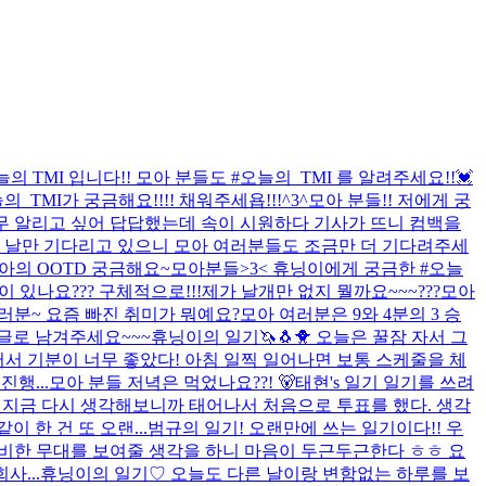
의 TMI 입니다!! 모아 분들도 #오늘의_TMI 를 알려주세요!!💓
_TMI가 궁금해요!!!! 채워주세욥!!!^3^
모아 분들!! 저에게 궁
무 알리고 싶어 답답했는데 속이 시원하다 기사가 뜨니 컴백을
릴 날만 기다리고 있으니 모아 여러분들도 조금만 더 기다려주세
모아의 OOTD 궁금해요~
모아분들>3< 휴닝이에게 궁금한 #오늘
있나요??? 구체적으로!!!
제가 날개만 없지 뭘까요~~~???
모아
러분~ 요즘 빠진 취미가 뭐예요?
모아 여러분은 9와 4분의 3 승
댓글로 남겨주세요~~~
휴닝이의 일기🦄🐧🐥 오늘은 꿀잠 자서 그
서 기분이 너무 좋았다! 아침 일찍 일어나면 보통 스케줄을 체
행...
모아 분들 저녁은 먹었나요??! 🐻
태현's 일기 일기를 쓰려
다 지금 다시 생각해보니까 태어나서 처음으로 투표를 했다. 생각
 한 건 또 오랜...
범규의 일기! 오랜만에 쓰는 일기이다!! 우
준비한 무대를 보여줄 생각을 하니 마음이 두근두근한다 ㅎㅎ 요
...
휴닝이의 일기♡ 오늘도 다른 날이랑 변함없는 하루를 보