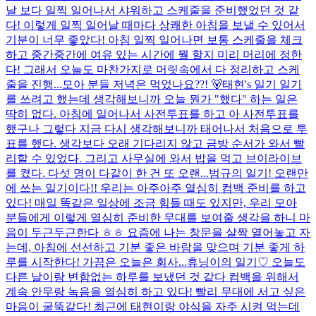
날 보다 일찍 일어나서 샤워하고 스케줄을 준비했었던 것 같
다! 이렇게 일찍 일어날 때마다 상쾌한 아침을 보낼 수 있어서
기분이 너무 좋았다! 아침 일찍 일어나면 보통 스케줄을 체크
하고 중간중간에 여유 있는 시간에 뭘 할지 미리 머리에 정한
다! 그래서 오늘도 마찬가지로 머릿속에서 다 정리하고 스케
줄을 진행...
모아 분들 저녁은 먹었나요??! 🐻
태현's 일기 일기
를 쓰려고 했는데 생각해보니까 오늘 뭔가 "했다" 하는 일은
딱히 없다. 아침에 일어나서 사전투표를 하고 아 사전투표를
했구나 그렇다 지금 다시 생각해보니까 태어나서 처음으로 투
표를 했다. 생각보다 오래 기다리지 않고 금방 순서가 와서 빨
리할 수 있었다. 그리고 사무실에 와서 밥을 먹고 브이라이브
를 켰다. 다섯 명이 다같이 한 건 또 오랜...
범규의 일기! 오랜만
에 쓰는 일기이다!! 우리는 아주아주 열심히 컴백 준비를 하고
있다! 매일 똑같은 일상에 조금 힘들 때도 있지만, 우리 모아
분들에게 이렇게 열심히 준비한 무대를 보여줄 생각을 하니 마
음이 두근두근한다 ㅎㅎ 요즘에 나는 창문을 살짝 열어놓고 자
는데, 아침에 선선하고 기분 좋은 바람을 맞으며 기분 좋게 하
루를 시작한다! 가끔은 오늘은 회사...
휴닝이의 일기♡ 오늘도
다른 날이랑 변함없는 하루를 보냈던 것 같다 컴백을 위해서
계속 안무랑 녹음을 열심히 하고 있다! 빨리 무대에 서고 싶은
마음이 굴뚝같다! 최근에 태현이랑 야식을 자주 시켜 먹는데