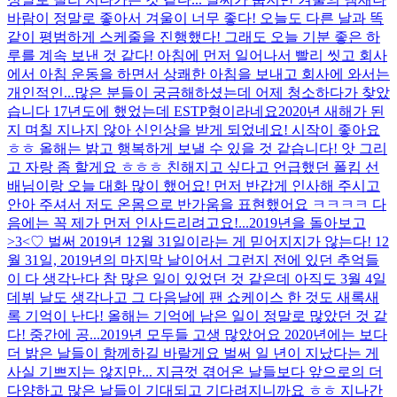
바람이 정말로 좋아서 겨울이 너무 좋다! 오늘도 다른 날과 똑
같이 평범하게 스케줄을 진행했다! 그래도 오늘 기분 좋은 하
루를 계속 보낸 것 같다! 아침에 먼저 일어나서 빨리 씻고 회사
에서 아침 운동을 하면서 상쾌한 아침을 보내고 회사에 와서는
개인적인...
많은 분들이 궁금해하셨는데 어제 청소하다가 찾았
습니다 17년도에 했었는데 ESTP형이라네요
2020년 새해가 된
지 며칠 지나지 않아 신인상을 받게 되었네요! 시작이 좋아요
ㅎㅎ 올해는 밝고 행복하게 보낼 수 있을 것 같습니다! 앗 그리
고 자랑 좀 할게요 ㅎㅎㅎ 친해지고 싶다고 언급했던 폴킴 선
배님이랑 오늘 대화 많이 했어요! 먼저 반갑게 인사해 주시고
안아 주셔서 저도 온몸으로 반가움을 표현했어요 ㅋㅋㅋㅋ 다
음에는 꼭 제가 먼저 인사드리려고요!...
2019년을 돌아보고
>3<♡ 벌써 2019년 12월 31일이라는 게 믿어지지가 않는다! 12
월 31일, 2019년의 마지막 날이어서 그런지 전에 있던 추억들
이 다 생각난다 참 많은 일이 있었던 것 같은데 아직도 3월 4일
데뷔 날도 생각나고 그 다음날에 팬 쇼케이스 한 것도 새록새
록 기억이 난다! 올해는 기억에 남은 일이 정말로 많았던 것 같
다! 중간에 공...
2019년 모두들 고생 많았어요 2020년에는 보다
더 밝은 날들이 함께하길 바랄게요 벌써 일 년이 지났다는 게
사실 기쁘지는 않지만... 지금껏 겪어온 날들보다 앞으로의 더
다양하고 많은 날들이 기대되고 기다려지니까요 ㅎㅎ 지나간