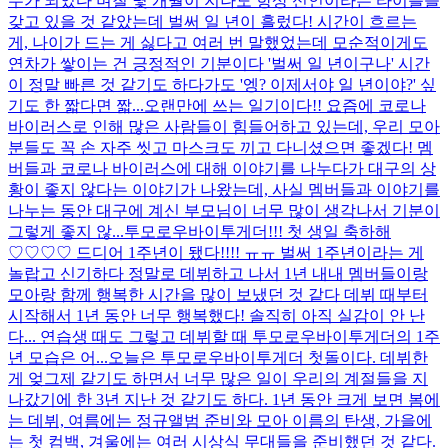
수가 되었다 며칠 몇 개월이 지나도 항상 신인이라는 타이틀을
갖고 있을 것 같았는데 벌써 일 년이 흘렀다! 시간이 흐르는
게, 나이가 드는 게 싫다고 여러 번 말했었는데 모순적이게도
연차가 쌓이는 건 긍정적인 기분이다 '벌써 일 년이구나' 시간
이 정말 빠른 것 같기도 하다가도 '엥? 이제서야 일 년이야?' 싶
기도 한 짧다면 짧...
오랜만에 쓰는 일기이다!! 요즘에 코로나
바이러스로 인해 많은 사람들이 힘들어하고 있는데, 우리 모아
분들도 꼭 손 자주 씻고 마스크도 끼고 다니셨으면 좋겠다! 멤
버들과 코로나 바이러스에 대해 이야기를 나누다가 대구의 상
황이 좋지 않다는 이야기가 나왔는데, 사실 멤버들과 이야기를
나누는 동안 대구에 계신 부모님이 너무 많이 생각나서 기분이
그렇게 좋지 않...
투모로우바이투게더!!! 첫 생일 축하해
♡♡♡♡ 드디어 1주년이 됐다!!!! ㅠㅠ 벌써 1주년이라는 게
놀랍고 신기하다 정말로 데뷔하고 나서 1년 내내 멤버들이랑
모아랑 함께 행복한 시간을 많이 보냈던 것 같다 데뷔 때부터
시작해서 1년 동안 너무 행복했다! 솔직히 아직 실감이 안 난
다... 연습생 때도 그렇고 데뷔할 때 투모로우바이투게더의 1주
년 모습은 어...
오늘은 투모로우바이투게더 첫돌이다. 데뷔한
게 엊그제 같기도 하면서 너무 많은 일이 우리의 계절들을 지
나갔기에 한 3년 지난 것 같기도 하다. 1년 동안 크게 보면 봄에
는 데뷔, 여름에는 정규앨범 준비와 모아 이름의 탄생, 가을에
는 첫 컴백, 겨울에는 여러 시상식 무대들을 준비했던 것 같다.