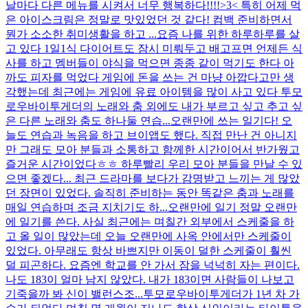
날마다 다른 메뉴를 시켜서 너무 행복하다!!!!>3< 특히 어제 먹
은 아이스크림은 정말로 맛있었던 것 같다! 컴백 준비하면서
뭔가 소소한 취미생활을 하고 ...
요즘 나를 위한 하루하루를 살
고 있다 1일1식 다이어트도 잠시 미뤄두고 배고프면 언제든 식
사를 하고 멤버들이 야식을 먹으면 종종 같이 먹기도 한다 아
까도 피자를 먹었다 게임에 돈을 쓰는 건 마냥 아깝다고만 생
각했는데 최근에는 게임에 유료 아이템을 많이 사고 있다 투모
로우바이투게더의 노래와 춤 외에도 내가 부르고 싶고 추고 싶
은 다른 노래와 춤도 하나둘 연습...
오랜만에 쓰는 일기다! 오
늘도 연습과 녹음을 하고 브이앱도 했다. 직접 만난 건 아니지
만 그래도 모아 분들과 소통하고 함께한 시간이어서 반가웠고
즐거운 시간이었다ㅎㅎ 하루빨리 우리 모아 분들을 만날 수 있
으면 좋겠다... 최근 드라마를 보다가 감명받고 느끼는 게 많았
던 장면이 있었다. 솔직히 준비하는 동안 똑같은 춤과 노래를
매일 연습하며 조금 지치기도 하...
오랜만에 일기 정말 오랜만
에 일기를 쓴다. 사실 최근에는 며칠간 외부에서 스케줄을 하
고 올 일이 많았는데 오늘 오랜만에 사옥 안에서만 스케줄이
있었다. 아무래도 항상 바쁘지만 이동이 덜한 스케줄이 훨씬
덜 피곤하다. 요즘엔 학교를 안 가서 잠을 넉넉히 자는 편이다.
나도 183이 얼마 남지 않았다. 내가 183이면 사람들이 나보고
기죽을까 봐 신이 밸런스조...
투모로우바이투게더가 1년 차 가