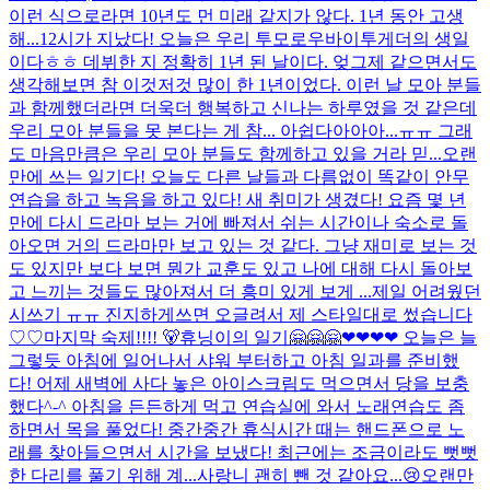
이런 식으로라면 10년도 먼 미래 같지가 않다. 1년 동안 고생
해...
12시가 지났다! 오늘은 우리 투모로우바이투게더의 생일
이다ㅎㅎ 데뷔한 지 정확히 1년 된 날이다. 엊그제 같으면서도
생각해보면 참 이것저것 많이 한 1년이었다. 이런 날 모아 분들
과 함께했더라면 더욱더 행복하고 신나는 하루였을 것 같은데
우리 모아 분들을 못 본다는 게 참... 아쉽다아아아...ㅠㅠ 그래
도 마음만큼은 우리 모아 분들도 함께하고 있을 거라 믿...
오랜
만에 쓰는 일기다! 오늘도 다른 날들과 다름없이 똑같이 안무
연습을 하고 녹음을 하고 있다! 새 취미가 생겼다! 요즘 몇 년
만에 다시 드라마 보는 거에 빠져서 쉬는 시간이나 숙소로 돌
아오면 거의 드라마만 보고 있는 것 같다. 그냥 재미로 보는 것
도 있지만 보다 보면 뭔가 교훈도 있고 나에 대해 다시 돌아보
고 느끼는 것들도 많아져서 더 흥미 있게 보게 ...
제일 어려웠던
시쓰기 ㅠㅠ 진지하게쓰면 오글려서 제 스타일대로 썼습니다
♡♡
마지막 숙제!!!! 🐻
휴닝이의 일기🤗🤗🤗❤❤❤❤ 오늘은 늘
그렇듯 아침에 일어나서 샤워 부터하고 아침 일과를 준비했
다! 어제 새벽에 사다 놓은 아이스크림도 먹으면서 당을 보충
했다^-^ 아침을 든든하게 먹고 연습실에 와서 노래연습도 좀
하면서 목을 풀었다! 중간중간 휴식시간 때는 핸드폰으로 노
래를 찾아들으면서 시간을 보냈다! 최근에는 조금이라도 뻣뻣
한 다리를 풀기 위해 계...
사랑니 괜히 뺀 것 같아요...😢
오랜만