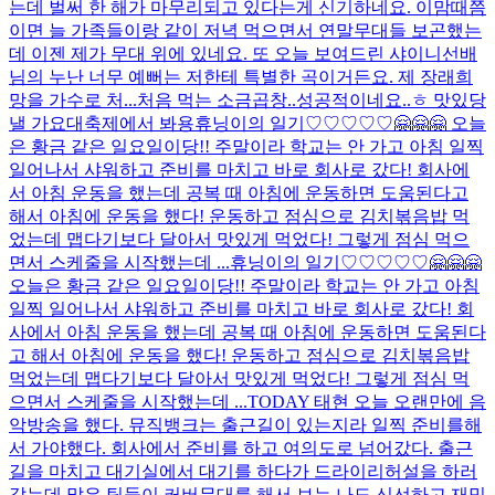
는데 벌써 한 해가 마무리되고 있다는게 신기하네요. 이맘때쯤
이면 늘 가족들이랑 같이 저녁 먹으면서 연말무대들 보곤했는
데 이젠 제가 무대 위에 있네요. 또 오늘 보여드린 샤이니선배
님의 누난 너무 예뻐는 저한테 특별한 곡이거든요. 제 장래희
망을 가수로 처...
처음 먹는 소금곱창..성공적이네요..ㅎ 맛있당
낼 가요대축제에서 봐용
휴닝이의 일기♡♡♡♡♡🤗🤗🤗 오늘
은 황금 같은 일요일이당!! 주말이라 학교는 안 가고 아침 일찍
일어나서 샤워하고 준비를 마치고 바로 회사로 갔다! 회사에
서 아침 운동을 했는데 공복 때 아침에 운동하면 도움된다고
해서 아침에 운동을 했다! 운동하고 점심으로 김치볶음밥 먹
었는데 맵다기보다 달아서 맛있게 먹었다! 그렇게 점심 먹으
면서 스케줄을 시작했는데 ...
휴닝이의 일기♡♡♡♡♡🤗🤗🤗
오늘은 황금 같은 일요일이당!! 주말이라 학교는 안 가고 아침
일찍 일어나서 샤워하고 준비를 마치고 바로 회사로 갔다! 회
사에서 아침 운동을 했는데 공복 때 아침에 운동하면 도움된다
고 해서 아침에 운동을 했다! 운동하고 점심으로 김치볶음밥
먹었는데 맵다기보다 달아서 맛있게 먹었다! 그렇게 점심 먹
으면서 스케줄을 시작했는데 ...
TODAY 태현 오늘 오랜만에 음
악방송을 했다. 뮤직뱅크는 출근길이 있는지라 일찍 준비를해
서 가야했다. 회사에서 준비를 하고 여의도로 넘어갔다. 출근
길을 마치고 대기실에서 대기를 하다가 드라이리허설을 하러
갔는데 많은 팀들이 커버무대를 해서 보는 나도 신선하고 재밌