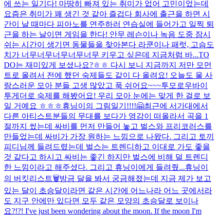
에 쓰는 일기다! 마땅히 빠져 있는 취미가 없어 고민이었는데
요즘은 취미가 꽤 생긴 것 같아 즐겁다 회사에 출근을 하면 시
간이 날 때마다 피아노를 연주하러 연습실에 들어가고 일찍 퇴
근을 하는 날이면 게임을 한다! 안무 레슨이나 녹음 도중 잠시
쉬는 시간이 생기면 동물들을 찾아본다 라쿤이나 패럿, 고슴도
치가 너무너무너무너무너무 키우고 싶은데 지금처럼 바...
TO
DO는 재미있게 보셨나요?ㅎㅎ 다시 보니 지금까지 저만 모먼
트로 올려서 전에 했던 숙제들도 같이 다 올려요! 오늘도 울 사
랑스러운 모아 분들 고생 많았고 푹 쉬어요~~~
투모로우바이
투게더로 숙제를 해봤어요! 우리 모아 눈에는 맞게 한 걸로 보
일 거예요 ㅎㅎㅎ
휴닝이의 그림일기!!!!🤗
최근에 서가대에서
다른 아티스트분들의 무대를 보다가 영감이 떠올라서 곡을 1
절까지 썼는데 싸비를 먼저 만들어 놓고 벌스와 프리코러스를
만들었는데 싸비가 가장 원하는 느낌으로 나왔다. 그리고 토끼
피디님께 들려드렸는데 벌스는 트렌디하고 이대로 가도 좋을
것 같다고 하시고 싸비는 좋긴 하지만 벌스에 비해 덜 트렌디
한 느낌이라고 해주셨다. 그리고 휴닝이에게 들려줬...
휴닝이
의 버킷리스트🗑
방금 달을 봐서 궁금해졌는데 지금 제가 보고
있는 달이 초승달이라면 같은 시간에 어느나라 어느 곳에서라
도 지구 안에만 있다면 모두 같은 모양의 초승달로 보이나
요?!?! I've just been wondering about the moon. If the moon I'm