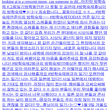
looking at is a crescent moon, can someone in dif...
마지막 방학숙
제 #그림일기
방학동안은 다 못할 것 같은데 #방학숙제
휴닝이
의 방학숙제❤ \(>3<)/ 죄송합니다... 꼴등이네요 ㅎㅎ.... #방학
숙제
연준이의 방학숙제~~~ #방학숙제
TODAY 연준 일기! 오
늘도 전처럼 열심히 스케줄을 하였다! 일본에 와서 전과는 다
른 환경에서 스케줄을 하는 게 신기하고 색다른 경험들을 많이
하고 있는 것 같다! 요즘 우리가 큰 무대에서 시상식을 했던 영
상들을 다시 찾아보고 있다. 시상식 끝난지 얼마 되지 않았지
만, 지금 생각해보니 꿈 같은 순간들이었고 그 현장에서의 모
아 분들의 함성소리가 믿기지 않아...
새로운 숙제입니다 여러
분 낮보단 밤이나 새벽에 여러분의 감성이 더 잘 나올 것 같아
서 저도 방금 써봤어요 제 마음을 울려주세요 함께 공감하겠습
니다! #방학숙제2
범규의 방학숙제!!!!
예상은 했지만 제가 첫번
째군요 모아 여러분도 같이 해보는 건 어떨까요 제가 해시태그
로 검색해서 검사해줄게요 #방학숙제
범규의 일기! 오랜만에
쓰는 일기! 나는 지금 일본에 있다!! 사실 일본에서 데뷔하는
게 기대도 됐지만, 걱정이 많이 컸는데, 멤버들과 으쌰으쌰해
서 잘하고 있는 것 같다 ㅎㅎ 모아 분들이 우리 무대를 좋아해
주시는 것 같아서 너무 다행이다 ㅎㅎ 얼른 모아 분들과 콘서
트 하는 날이 왔으면...😢모아 분들도 우리 걱정 많이 안 하셔
도 괜찮을 것 같다!! 맛...
휴닝이의 일기>3<♡❤ 1월 9일 겨울도
정말로 빨리 지나가는 것 같다... 날씨가 춥지만 겨울의 냄새나