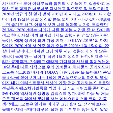
시간보다는 모아 여러분들과 함께할 시간들에 더 집중하고 노
력하도록 할게요 너무너무 감사했고 앞으로도 잘 부탁드려요
2020년 범규의 첫 일기 벌써 2019년이 지나고 2020년이 다가왔
다! 나의 19살은 정말 생각할 틈도 없이 지나간 것 같다 어떻게
보면 좋기도 하고, 어떻게 보면 나를 돌아볼 시간이 부족했던
것 같다. 2020년에는 나에게 나를 돌아볼 시간을 좀 더 많이 주
려고 한다. 사실 아까 브이앱에서도 말했지만 정말 많은 사람
들이 나에게 성인이 되면 가장 먼저 ...
TODAY 2019년의 마지
막이자 2020년의 첫 연준 일기 오늘은 2020년 1월 1일이다. 22
살이 된 날이다... 어쩌면 그냥 하루 지난 것뿐인데 되게 많은
생각이 들게 하는 날이다. 작년 1월이 생각이 난다. 언제쯤 우
리가 공개될까...? 설레고 애타게 기다리며 새해를 맞이했는데
10일 후에 나를 시작으로 우리 멤버들이 하나둘씩 공개되면서
그토록 꿈...
2019 마지막 TODAY 태현 2019년을 돌아보며 큰일
을 하나씩 짚어보면 나는 1월에 연습생으로서의 마지막 영상
이자 내가 아티스트로서 세상에 가장 먼저 공개되는 인트로덕
션필름과 퀘스쳐닝필름을 찍었다. 그리고 데뷔쇼를 준비하고
3월 4일에 역사적인 생방송 컴백쇼를 했다. 바로 다음 날 처음
으로 팬분들 앞에서 무대를 서는 데뷔쇼케이스를 했다. 지금
생각해도...
오늘은 일기는 아니구 그냥 왔어요. 생각해보니까
올해 마지막 무대더라구요. 올해 참 데뷔부터 많은 일이 있었