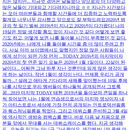
지는 않지만... 지금껏 겪어온 날들보다 앞으로의 더 다양하고
많은 날들이 기대되고 기다려지니까요 ㅎㅎ 지나간 시간보다
는 모아 여러분들과 함께할 시간들에 더 집중하고 노력하도록
할게요 너무너무 감사했고 앞으로도 잘 부탁드려요
2020년 범
규의 첫 일기 벌써 2019년이 지나고 2020년이 다가왔다! 나의
19살은 정말 생각할 틈도 없이 지나간 것 같다 어떻게 보면 좋
기도 하고, 어떻게 보면 나를 돌아볼 시간이 부족했던 것 같다.
2020년에는 나에게 나를 돌아볼 시간을 좀 더 많이 주려고 한
다. 사실 아까 브이앱에서도 말했지만 정말 많은 사람들이 나
에게 성인이 되면 가장 먼저 ...
TODAY 2019년의 마지막이자
2020년의 첫 연준 일기 오늘은 2020년 1월 1일이다. 22살이 된
날이다... 어쩌면 그냥 하루 지난 것뿐인데 되게 많은 생각이 들
게 하는 날이다. 작년 1월이 생각이 난다. 언제쯤 우리가 공개
될까...? 설레고 애타게 기다리며 새해를 맞이했는데 10일 후에
나를 시작으로 우리 멤버들이 하나둘씩 공개되면서 그토록
꿈...
2019 마지막 TODAY 태현 2019년을 돌아보며 큰일을 하나
씩 짚어보면 나는 1월에 연습생으로서의 마지막 영상이자 내
가 아티스트로서 세상에 가장 먼저 공개되는 인트로덕션필름
과 퀘스쳐닝필름을 찍었다. 그리고 데뷔쇼를 준비하고 3월 4일
에 역사적인 생방송 컴백쇼를 했다. 바로 다음 날 처음으로 팬
분들 앞에서 무대를 서는 데뷔쇼케이스를 했다. 지금 생각해
도...
오늘은 일기는 아니구 그냥 왔어요. 생각해보니까 올해 마