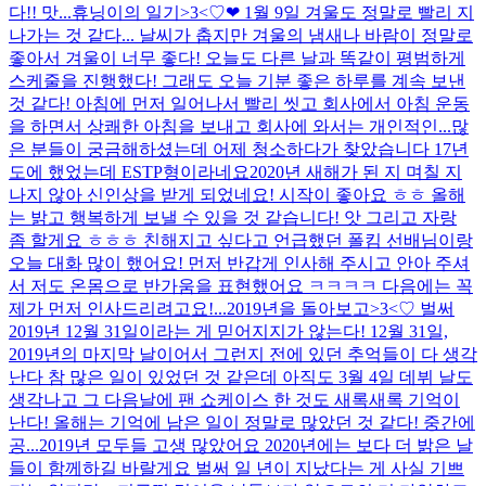
다!! 맛...
휴닝이의 일기>3<♡❤ 1월 9일 겨울도 정말로 빨리 지
나가는 것 같다... 날씨가 춥지만 겨울의 냄새나 바람이 정말로
좋아서 겨울이 너무 좋다! 오늘도 다른 날과 똑같이 평범하게
스케줄을 진행했다! 그래도 오늘 기분 좋은 하루를 계속 보낸
것 같다! 아침에 먼저 일어나서 빨리 씻고 회사에서 아침 운동
을 하면서 상쾌한 아침을 보내고 회사에 와서는 개인적인...
많
은 분들이 궁금해하셨는데 어제 청소하다가 찾았습니다 17년
도에 했었는데 ESTP형이라네요
2020년 새해가 된 지 며칠 지
나지 않아 신인상을 받게 되었네요! 시작이 좋아요 ㅎㅎ 올해
는 밝고 행복하게 보낼 수 있을 것 같습니다! 앗 그리고 자랑
좀 할게요 ㅎㅎㅎ 친해지고 싶다고 언급했던 폴킴 선배님이랑
오늘 대화 많이 했어요! 먼저 반갑게 인사해 주시고 안아 주셔
서 저도 온몸으로 반가움을 표현했어요 ㅋㅋㅋㅋ 다음에는 꼭
제가 먼저 인사드리려고요!...
2019년을 돌아보고>3<♡ 벌써
2019년 12월 31일이라는 게 믿어지지가 않는다! 12월 31일,
2019년의 마지막 날이어서 그런지 전에 있던 추억들이 다 생각
난다 참 많은 일이 있었던 것 같은데 아직도 3월 4일 데뷔 날도
생각나고 그 다음날에 팬 쇼케이스 한 것도 새록새록 기억이
난다! 올해는 기억에 남은 일이 정말로 많았던 것 같다! 중간에
공...
2019년 모두들 고생 많았어요 2020년에는 보다 더 밝은 날
들이 함께하길 바랄게요 벌써 일 년이 지났다는 게 사실 기쁘