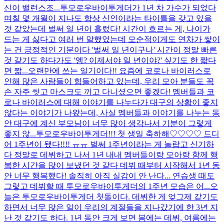
신이 밸런스조...
투모로우바이투게더가 1년 차 가수가 되었다
며칠 몇 개월이 지나도 항상 신인이라는 타이틀을 갖고 있을
것 같았는데 벌써 일 년이 흘렀다! 시간이 흐르는 게, 나이가
드는 게 싫다고 여러 번 말했었는데 모순적이게도 연차가 쌓이
는 건 긍정적인 기분이다 '벌써 일 년이구나' 시간이 정말 빠른
것 같기도 하다가도 '엥? 이제서야 일 년이야?' 싶기도 한 짧다
면 짧...
오랜만에 쓰는 일기이다!! 요즘에 코로나 바이러스로
인해 많은 사람들이 힘들어하고 있는데, 우리 모아 분들도 꼭
손 자주 씻고 마스크도 끼고 다니셨으면 좋겠다! 멤버들과 코
로나 바이러스에 대해 이야기를 나누다가 대구의 상황이 좋지
않다는 이야기가 나왔는데, 사실 멤버들과 이야기를 나누는 동
안 대구에 계신 부모님이 너무 많이 생각나서 기분이 그렇게
좋지 않...
투모로우바이투게더!!! 첫 생일 축하해♡♡♡♡ 드디
어 1주년이 됐다!!!! ㅠㅠ 벌써 1주년이라는 게 놀랍고 신기하
다 정말로 데뷔하고 나서 1년 내내 멤버들이랑 모아랑 함께 행
복한 시간을 많이 보냈던 것 같다 데뷔 때부터 시작해서 1년 동
안 너무 행복했다! 솔직히 아직 실감이 안 난다... 연습생 때도
그렇고 데뷔할 때 투모로우바이투게더의 1주년 모습은 어...
오
늘은 투모로우바이투게더 첫돌이다. 데뷔한 게 엊그제 같기도
하면서 너무 많은 일이 우리의 계절들을 지나갔기에 한 3년 지
난 것 같기도 하다. 1년 동안 크게 보면 봄에는 데뷔, 여름에는