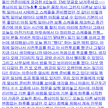
들!!! 연준이에게 궁금한 #오늘의_TMI 댓글로 남겨주세요~~~
휴닝이의 일기🦄🐧🐥 오늘은 꿀잠 자서 그런지 다른날 보다 일
찍 일어나서 샤워하고 스케줄을 준비했었던 것 같다! 이렇게
일찍 일어날 때마다 상쾌한 아침을 보낼 수 있어서 기분이 너
무 좋았다! 아침 일찍 일어나면 보통 스케줄을 체크하고 중간
중간에 여유 있는 시간에 뭘 할지 미리 머리에 정한다! 그래서
오늘도 마찬가지로 머릿속에서 다 정리하고 스케줄을 진행...
모아 분들 저녁은 먹었나요??! 🐻
태현's 일기 일기를 쓰려고 했
는데 생각해보니까 오늘 뭔가 "했다" 하는 일은 딱히 없다. 아
침에 일어나서 사전투표를 하고 아 사전투표를 했구나 그렇다
지금 다시 생각해보니까 태어나서 처음으로 투표를 했다. 생각
보다 오래 기다리지 않고 금방 순서가 와서 빨리할 수 있었다.
그리고 사무실에 와서 밥을 먹고 브이라이브를 켰다. 다섯 명
이 다같이 한 건 또 오랜...
범규의 일기! 오랜만에 쓰는 일기이
다!! 우리는 아주아주 열심히 컴백 준비를 하고 있다! 매일 똑
같은 일상에 조금 힘들 때도 있지만, 우리 모아 분들에게 이렇
게 열심히 준비한 무대를 보여줄 생각을 하니 마음이 두근두근
한다 ㅎㅎ 요즘에 나는 창문을 살짝 열어놓고 자는데, 아침에
선선하고 기분 좋은 바람을 맞으며 기분 좋게 하루를 시작한
다! 가끔은 오늘은 회사...
휴닝이의 일기♡ 오늘도 다른 날이랑
변함없는 하루를 보냈던 것 같다 컴백을 위해서 계속 안무랑