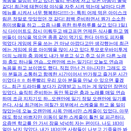
녹음을 열심히 하고 있다! 빨리 무대에 서고 싶은 마음이 굴뚝
같다! 최근에 태현이랑 야식을 자주 시켜 먹는데 날마다 다른
메뉴를 시켜서 너무 행복하다!!!!>3< 특히 어제 먹은 아이스크
림은 정말로 맛있었던 것 같다! 컴백 준비하면서 뭔가 소소한
취미생활을 하고 ...
요즘 나를 위한 하루하루를 살고 있다 1일1
식 다이어트도 잠시 미뤄두고 배고프면 언제든 식사를 하고 멤
버들이 야식을 먹으면 종종 같이 먹기도 한다 아까도 피자를
먹었다 게임에 돈을 쓰는 건 마냥 아깝다고만 생각했는데 최근
에는 게임에 유료 아이템을 많이 사고 있다 투모로우바이투게
더의 노래와 춤 외에도 내가 부르고 싶고 추고 싶은 다른 노래
와 춤도 하나둘 연습...
오랜만에 쓰는 일기다! 오늘도 연습과
녹음을 하고 브이앱도 했다. 직접 만난 건 아니지만 그래도 모
아 분들과 소통하고 함께한 시간이어서 반가웠고 즐거운 시간
이었다ㅎㅎ 하루빨리 우리 모아 분들을 만날 수 있으면 좋겠
다... 최근 드라마를 보다가 감명받고 느끼는 게 많았던 장면이
있었다. 솔직히 준비하는 동안 똑같은 춤과 노래를 매일 연습
하며 조금 지치기도 하...
오랜만에 일기 정말 오랜만에 일기를
쓴다. 사실 최근에는 며칠간 외부에서 스케줄을 하고 올 일이
많았는데 오늘 오랜만에 사옥 안에서만 스케줄이 있었다. 아무
래도 항상 바쁘지만 이동이 덜한 스케줄이 훨씬 덜 피곤하다.
요즘엔 학교를 안 가서 잠을 넉넉히 자는 편이다. 나도 183이
얼마 남지 않았다. 내가 183이면 사람들이 나보고 기죽을까 봐