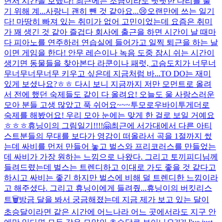
면서 시간을 보냈다! 최근에는 조금이라도 뻣뻣한 다리를 풀
기 위해 계...
사랑니 괜히 뺀 것 같아요...😢
오랜만에 쓰는 일기
다! 마땅히 빠져 있는 취미가 없어 고민이었는데 요즘은 취미
가 꽤 생긴 것 같아 즐겁다 회사에 출근을 하면 시간이 날 때마
다 피아노를 연주하러 연습실에 들어가고 일찍 퇴근을 하는 날
이면 게임을 한다! 안무 레슨이나 녹음 도중 잠시 쉬는 시간이
생기면 동물들을 찾아본다 라쿤이나 패럿, 고슴도치가 너무너
무너무너무너무 키우고 싶은데 지금처럼 바...
TO DO는 재미
있게 보셨나요?ㅎㅎ 다시 보니 지금까지 저만 모먼트로 올려
서 전에 했던 숙제들도 같이 다 올려요! 오늘도 울 사랑스러운
모아 분들 고생 많았고 푹 쉬어요~~~
투모로우바이투게더로
숙제를 해봤어요! 우리 모아 눈에는 맞게 한 걸로 보일 거예요
ㅎㅎㅎ
휴닝이의 그림일기!!!!🤗
최근에 서가대에서 다른 아티
스트분들의 무대를 보다가 영감이 떠올라서 곡을 1절까지 썼
는데 싸비를 먼저 만들어 놓고 벌스와 프리코러스를 만들었는
데 싸비가 가장 원하는 느낌으로 나왔다. 그리고 토끼피디님께
들려드렸는데 벌스는 트렌디하고 이대로 가도 좋을 것 같다고
하시고 싸비는 좋긴 하지만 벌스에 비해 덜 트렌디한 느낌이라
고 해주셨다. 그리고 휴닝이에게 들려줬...
휴닝이의 버킷리스
트🗑
방금 달을 봐서 궁금해졌는데 지금 제가 보고 있는 달이
초승달이라면 같은 시간에 어느나라 어느 곳에서라도 지구 안