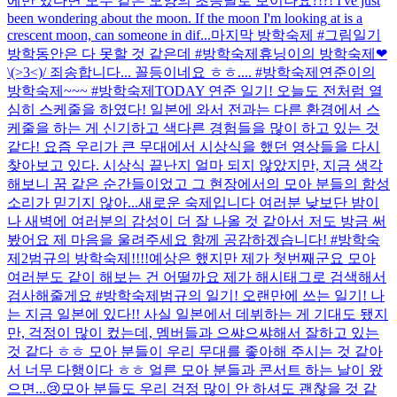
에만 있다면 모두 같은 모양의 초승달로 보이나요?!?! I've just
been wondering about the moon. If the moon I'm looking at is a
crescent moon, can someone in dif...
마지막 방학숙제 #그림일기
방학동안은 다 못할 것 같은데 #방학숙제
휴닝이의 방학숙제❤
\(>3<)/ 죄송합니다... 꼴등이네요 ㅎㅎ.... #방학숙제
연준이의
방학숙제~~~ #방학숙제
TODAY 연준 일기! 오늘도 전처럼 열
심히 스케줄을 하였다! 일본에 와서 전과는 다른 환경에서 스
케줄을 하는 게 신기하고 색다른 경험들을 많이 하고 있는 것
같다! 요즘 우리가 큰 무대에서 시상식을 했던 영상들을 다시
찾아보고 있다. 시상식 끝난지 얼마 되지 않았지만, 지금 생각
해보니 꿈 같은 순간들이었고 그 현장에서의 모아 분들의 함성
소리가 믿기지 않아...
새로운 숙제입니다 여러분 낮보단 밤이
나 새벽에 여러분의 감성이 더 잘 나올 것 같아서 저도 방금 써
봤어요 제 마음을 울려주세요 함께 공감하겠습니다! #방학숙
제2
범규의 방학숙제!!!!
예상은 했지만 제가 첫번째군요 모아
여러분도 같이 해보는 건 어떨까요 제가 해시태그로 검색해서
검사해줄게요 #방학숙제
범규의 일기! 오랜만에 쓰는 일기! 나
는 지금 일본에 있다!! 사실 일본에서 데뷔하는 게 기대도 됐지
만, 걱정이 많이 컸는데, 멤버들과 으쌰으쌰해서 잘하고 있는
것 같다 ㅎㅎ 모아 분들이 우리 무대를 좋아해 주시는 것 같아
서 너무 다행이다 ㅎㅎ 얼른 모아 분들과 콘서트 하는 날이 왔
으면...😢모아 분들도 우리 걱정 많이 안 하셔도 괜찮을 것 같