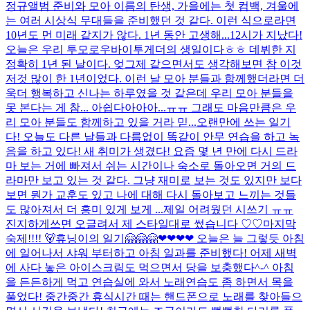
정규앨범 준비와 모아 이름의 탄생, 가을에는 첫 컴백, 겨울에
는 여러 시상식 무대들을 준비했던 것 같다. 이런 식으로라면
10년도 먼 미래 같지가 않다. 1년 동안 고생해...
12시가 지났다!
오늘은 우리 투모로우바이투게더의 생일이다ㅎㅎ 데뷔한 지
정확히 1년 된 날이다. 엊그제 같으면서도 생각해보면 참 이것
저것 많이 한 1년이었다. 이런 날 모아 분들과 함께했더라면 더
욱더 행복하고 신나는 하루였을 것 같은데 우리 모아 분들을
못 본다는 게 참... 아쉽다아아아...ㅠㅠ 그래도 마음만큼은 우
리 모아 분들도 함께하고 있을 거라 믿...
오랜만에 쓰는 일기
다! 오늘도 다른 날들과 다름없이 똑같이 안무 연습을 하고 녹
음을 하고 있다! 새 취미가 생겼다! 요즘 몇 년 만에 다시 드라
마 보는 거에 빠져서 쉬는 시간이나 숙소로 돌아오면 거의 드
라마만 보고 있는 것 같다. 그냥 재미로 보는 것도 있지만 보다
보면 뭔가 교훈도 있고 나에 대해 다시 돌아보고 느끼는 것들
도 많아져서 더 흥미 있게 보게 ...
제일 어려웠던 시쓰기 ㅠㅠ
진지하게쓰면 오글려서 제 스타일대로 썼습니다 ♡♡
마지막
숙제!!!! 🐻
휴닝이의 일기🤗🤗🤗❤❤❤❤ 오늘은 늘 그렇듯 아침
에 일어나서 샤워 부터하고 아침 일과를 준비했다! 어제 새벽
에 사다 놓은 아이스크림도 먹으면서 당을 보충했다^-^ 아침
을 든든하게 먹고 연습실에 와서 노래연습도 좀 하면서 목을
풀었다! 중간중간 휴식시간 때는 핸드폰으로 노래를 찾아들으