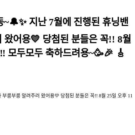
딩동~🔔✨ 지난 7월에 진행된 휴닝밴
왔어용💛 당첨된 분들은 꼭!! 8월
‼ 모두모두 축하드려용~🥳🎉 🎸
 부릉부릉 알려주러 왔어용💛 당첨된 분들은 꼭!! 8월 25일 오후 11