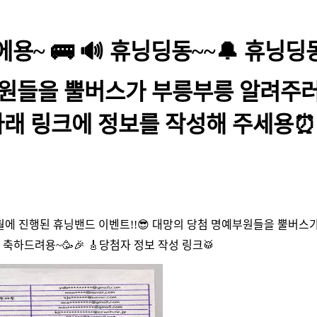
에용~ 🚌 🔊 휴닝딩동~~🔔 휴닝
부원들을 뿔버스가 부릉부릉 알려주러 
지 아래 링크에 정보를 작성해 주세용⏰
 7월에 진행된 휴닝밴드 이벤트!!😎 대망의 당첨 명예부원들을 뿔버스가
축하드려용~🥳🎉 🎸당첨자 정보 작성 링크🥁