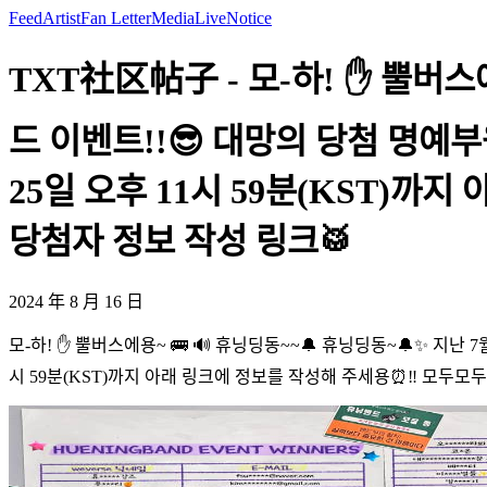
Feed
Artist
Fan Letter
Media
Live
Notice
TXT社区帖子 - 모-하! ✋ 뿔버스
드 이벤트!!😎 대망의 당첨 명예
25일 오후 11시 59분(KST)까
당첨자 정보 작성 링크🥁
2024 年 8 月 16 日
모-하! ✋ 뿔버스에용~ 🚌 🔊 휴닝딩동~~🔔 휴닝딩동~🔔✨ 지난
시 59분(KST)까지 아래 링크에 정보를 작성해 주세용⏰‼ 모두모두 