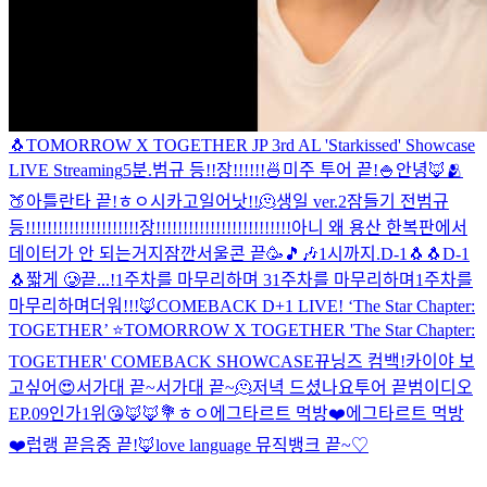
🐧
TOMORROW X TOGETHER JP 3rd AL 'Starkissed' Showcase
LIVE Streaming
5분.
범규 등!!장!!!!!!
🍜
미주 투어 끝!
🍚
안녕🦊
🫂
🍑
아틀란타 끝!
ㅎㅇ
시카고
일어낫!!
🫠
생일 ver.2
잠들기 전
범규
등!!!!!!!!!!!!!!!!!!!!!장!!!!!!!!!!!!!!!!!!!!!!!!!
아니 왜 용산 한복판에서
데이터가 안 되는거지
잠깐
서울콘 끝🥳
🎵🎶
1시까지.
D-1🐧🐧
D-1
🐧
짧게 🥲
끝...!
1주차를 마무리하며 3
1주차를 마무리하며
1주차를
마무리하며
더워!!!🦊
COMEBACK D+1 LIVE! ‘The Star Chapter:
TOGETHER’ ⭐️
TOMORROW X TOGETHER 'The Star Chapter:
TOGETHER' COMEBACK SHOWCASE
뀨닝즈 컴백!
카이야 보
고싶어😍
서가대 끝~
서가대 끝~
🫠
저녁 드셨나요
투어 끝
범이디오
EP.09
인가1위😘
🦊🦊
💐
ㅎㅇ
에그타르트 먹방❤️
에그타르트 먹방
❤️
럽랭 끝
음중 끝!🦊
love language 뮤직뱅크 끝~♡