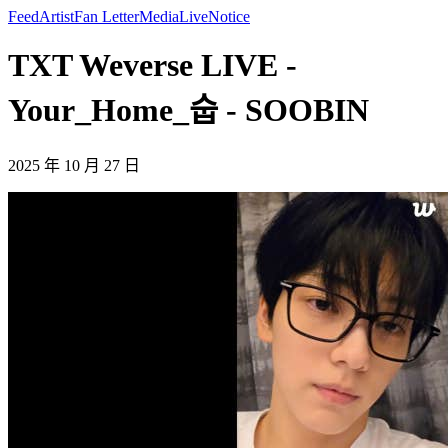
Feed
Artist
Fan Letter
Media
Live
Notice
TXT Weverse LIVE -
Your_Home_숩 - SOOBIN
2025 年 10 月 27 日