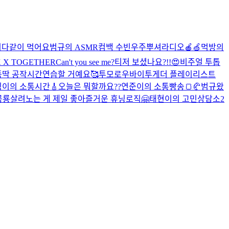
니다
같이 먹어요
범규의 ASMR
컴백 수빈
우주뿌셔라디오🍎🍏
먹방의
K X TOGETHER
Can't you see me?
티저 보셨나요?!!😍
비주얼 투톱
뚝딱 공작시간
연습할 거예요🥰
투모로우바이투게더 플레이리스트
이의 소통시간🎸
오늘은 뭐할까요??
연준이의 소통빵송🍞🥐
범규왔
공룡살려
노는 게 제일 좋아
즐거운 휴닝로직🤗
태현이의 고민상담소2