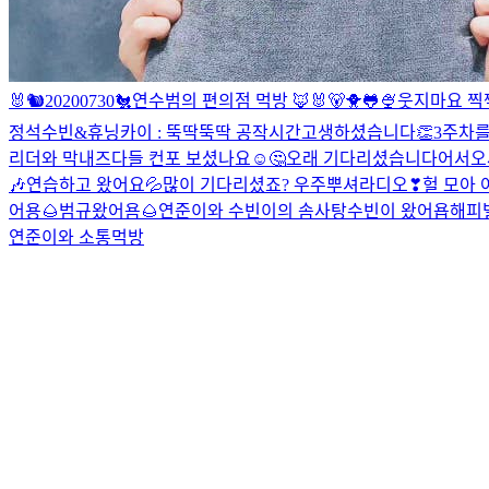
🐰🐿
20200730🐔
연수범의 편의점 먹방 🦊🐰🐻
🐥🐸🍨
웃지마요 찍
정석
수빈&휴닝카이 : 뚝딱뚝딱 공작시간
고생하셨습니다👏
3주차
리더와 막내즈
다들 컨포 보셨나요☺🤔
오래 기다리셨습니다
어서오
🎶
연습하고 왔어요💦
많이 기다리셨죠? 우주뿌셔라디오❣
헐 모아 
어용🌰
범규왔어욤🌰
연준이와 수빈이의 솜사탕
수빈이 왔어욥
해피
연준이와 소통먹방