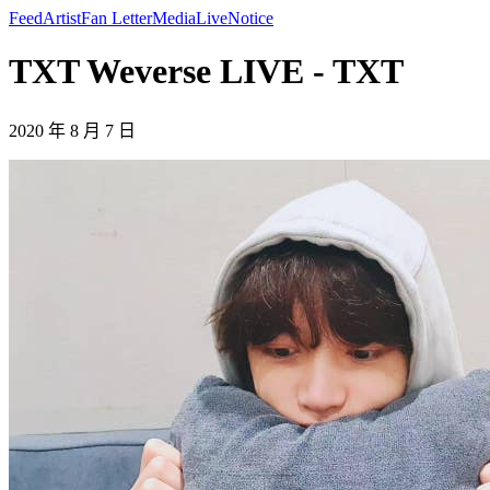
Feed
Artist
Fan Letter
Media
Live
Notice
TXT Weverse LIVE - TXT
2020 年 8 月 7 日