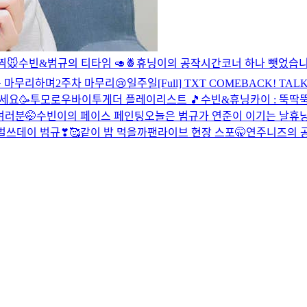
찍🐭
수빈&범규의 티타임 🥑🍍
휴닝이의 공작시간
코너 하나 뺏었습
를 마무리하며
2주차 마무리😢
일주일
[Full] TXT COMEBACK! TAL
세요🥳
투모로우바이투게더 플레이리스트 🎵
수빈&휴닝카이 : 뚝딱
여러분🤭
수빈이의 페이스 페인팅
오늘은 범규가 연준이 이기는 날
휴닝
벌쓰데이 범규❣🥰
같이 밥 먹을까
팬라이브 현장 스포🤫
연주니즈의 