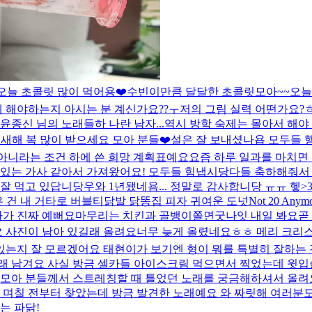
오늘 초콜릿 많이 먹어용❤️
수빈이만큼 달달한 초콜릿
모아~~오늘
 해야하는지 아시는 분 계신가요??ㅜ
저의 그림 실력 어떤가요?
 윤종신 님의 노래들
하 나란 남자...
역시 방학 숙제는 몰아서 해야
새해 복 많이 받으세요 모아 분들❤️
설은 잘 보내셨나욥 모두들 행
아니라는 조건 하에 쓴 희망 계획표예요
요즘 하루 일과를 마치면
 있는 가사 같아서 가져왔어요! 모두들 힘냅시당
다들 축하해줘서 
잘 먹고 있답니당
우와 1년됐네욤... 정말로 감사합니당 ㅠㅠ 헿>3
 건 내 거
타로 버블티
닭발 닭똥집 피자
귀여운 도넛
Not 20 A
사가 진짜 예뻐요
마무리는 치킨과 골뱅이쫄면
굿나잇 내일 봐요
곧
 사진이 남아 있길래 올려요
너무 늦게 올렸네요ㅎㅎ 메리 크리스
는지 잘 모르겠어요 태현이가 보기엔 형이 뭐를 특별히 잘하는 것
 남겨요 사실 방금 셀카들 아이스크림 먹으면서 찍었는데 윗입술
 모아 분들께서 스트레칭할 때 틀었던 노래를 궁금해하셔서 올려
며칠 전부터 찾았는데 방금 발견한 노래예요 와 짜릿해 여러분도 이
는 파닭!