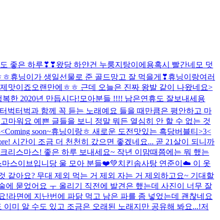
도 좋은 하루❣❣
왔당 하얀건 누룽지탕이에용
혹시 빨간네모 덧
ㅎㅎ
휴닝이가 생일선물로 준 골드망고 잘 먹을게❣
휴닝이랑
여러
 제맛이죠
오랜만에ㅎㅎ 근데 오늘은 진짜 왕발 같이 나왔네요>
복한 2020년 만듭시다!
모아분들 !!!! 남은연휴도 잘보내세용
 터벅터벅과 함께 꼭 듣는 노래예요 들을 때만큼은 평안하고 마
고마워요 예쁜 글들을 보니 정말 뭐든 열심히 안 할 수 없는 것
<
Coming soon~
휴닝이랑ㅎ 새로운 도전
맛있는 흑당버블티>3<
nymore! 시간이 조금 더 천천히 갔으면 좋겠네요... 곧 21살이 되니까
 크리스마스! 좋은 하루 보내세요~ 작년 이맘때쯤에는 뭐 했는
마스이브입니당 울 모아 분들❤️💚
치킨
솜사탕 연준이☁️ 이 옷
 같아요? 무대 제외 먹는 거 제외 자는 거 제외하고요~ 기대할
에 묻었어요 ㅜ 올리기 직전에 발견은 했는데 사진이 너무 잘
요!
라면에 지난번에 파닭 먹고 남은 파를 좀 넣었는데 괜찮네요
미 알 수도 있고 조금은 오래된 노래지만 공유해 봐요...!
저