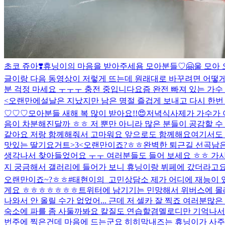
초코 쥬아❣️
휴닝이의 마음을 받아주세욤 모아분들♡🤗
울 모아 
글이랑 다음 동영상이 저렇게 뜨는데 원래대로 바꾸려면 어떻게
분 걱정 마세요 ㅜㅜㅜ 충전 중입니다
요즘 완전 빠져 있는 가수
<
오랜만에
설날은 지났지만 남은 명절 즐겁게 보내고 다시 한번 
♡♡♡
모아분들 새해 복 많이 받아요!!😍
저녁식사
제가 가수가 
음이 차분해진달까 ㅎㅎ 저 뿐만 아니라 많은 분들이 공감할 수
같아요 저랑 함께해줘서 고마워요 앞으로도 함께해요
여기서도 
맛있는 딸기요거트>3<
오랜만이죠?ㅎㅎ
완벽한 퇴근길 선곡
남은
생각나서 찾아들었어요 ㅜㅜ 여러분들도 들어 보세요 ㅎㅎ 가
지 궁금해서 갤러리에 들어가 보니 휴닝이랑 뷔페에 갔더라고요
오랜만이죠~?ㅎㅎ
#태현이의_고민상담소 제가 어디에 재능이 있
게요 ㅎㅎㅎㅎㅎㅎㅎ
트위터에 남기기는 민망해서 위버스에 몰래
나와서 안 올릴 수가 없었어... 근데 저 셀카 잘 찍죠 여러분
많은
숙소에 파를 좀 사둘까봐요 칼질도 연습할겸
멜로디만 기억나서 
번주에 찍은건데 마음에 드는군요 히히
막내즈는 휴닝이가 사주