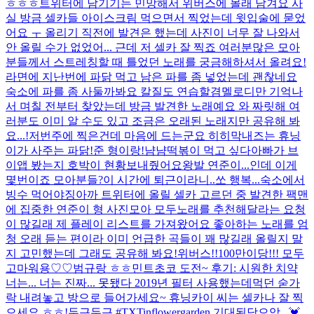
ㅎㅎㅎ
트위터에 남기기는 민망해서 위버스에 몰래 남겨요 사
실 방금 셀카들 아이스크림 먹으면서 찍었는데 윗입술에 묻었
어요 ㅜ 올리기 직전에 발견은 했는데 사진이 너무 잘 나와서
안 올릴 수가 없었어... 근데 저 셀카 잘 찍죠 여러분
많은 모아
분들께서 스트레칭할 때 틀었던 노래를 궁금해하셔서 올려요!
라면에 지난번에 파닭 먹고 남은 파를 좀 넣었는데 괜찮네요
숙소에 파를 좀 사둘까봐요 칼질도 연습할겸
멜로디만 기억나
서 며칠 전부터 찾았는데 방금 발견한 노래예요 와 짜릿해 여
러분도 이미 알 수도 있고 조금은 오래된 노래지만 공유해 봐
요...!
저번주에 찍은건데 마음에 드는군요 히히
막내즈는 휴닝
이가 사주는 파닭!
준 형이랑!
냠냠
떡볶이 먹고 싶다
아빠가 브
이앱 봤는지 호박이 현황보내줬어요
왕발 연준이...인데 이게
몇번이죠 모아분들?
이 시간에 퇴근이라니..쏘 행복...숙소에서
빙수 먹어야징
아까 트위터에 올릴 셀카 고르던 중 발견한 팩맨
에 집중한 연준이 형 사진
모아 모두
노래를 추천해달라는 요청
이 많길래 제 플레이 리스트를 가져왔어요 좋아하는 노래를 엄
청 오래 듣는 편이라 이미 언급한 곡들이 꽤 많길래 올릴지 말
지 고민했는데 그래도 공유해 봐요!
위버스!!100만이당!!! 모두
고마워용♡♡
범규랑 ㅎㅎ
민트초코 도전~ 후기: 시원한 치약
너는... 너는 진짜... 못됐다 2019년 필터 사용했는데
먹던 숟가
락 내려놓고 방으로 들어가세요~ 휴닝카이 씨는 셀카나 잘 찍
으세요 ㅎㅎ!
두근두근
#TXTinflowergarden 기대된당
으악...💓