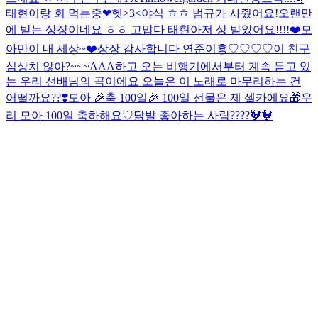
태현이랑 회 먹는중❤헷>3<
야식 ㅎㅎ 범규가 사줬어요!
오랜만
에 받는 상장이네요 ㅎㅎ 고맙다 태현아
저 상 받았어요!!!!❤️
모
아만이 내 세상~❤️
상장 감사합니다 연준이횽♡♡♡♡
이 친구
심상치 않아?~~~
AAA하고 오는 비행기에서부터 계속 듣고 있
는 우리 선배님의 곡이에요 오늘은 이 노래로 마무리하는 건
어떨까요??❣️
모아 🎉축 100일🎉 100일 선물은 제 셀카에요🎁
우
리 모아 100일 축하해요♡
닭발 좋아하는 사람????🐓🐓