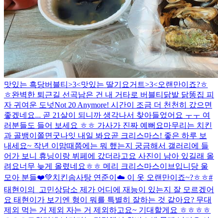
맛있는 흑당버블티>3<
맛있는 딸기요거트>3<
오랜만이죠?ㅎ
ㅎ
완벽한 퇴근길 선곡
남은 건 내 거
타로 버블티
닭발 닭똥집 피
자
귀여운 도넛
Not 20 Anymore! 시간이 조금 더 천천히 갔으면
좋겠네요... 곧 21살이 되니까 생각나서 찾아들었어요 ㅜㅜ 여
러분들도 들어 보세요 ㅎㅎ 가사가 진짜 예뻐요
마무리는 치킨
과 골뱅이쫄면
굿나잇 내일 봐요
곧 크리스마스! 좋은 하루 보
내세요~ 작년 이맘때쯤에는 뭐 했는지 궁금해서 갤러리에 들
어가 보니 휴닝이랑 뷔페에 갔더라고요 사진이 남아 있길래 올
려요
너무 늦게 올렸네요ㅎㅎ 메리 크리스마스이브입니당 울
모아 분들❤️💚
치킨
솜사탕 연준이☁️ 이 옷 오랜만이죠~?ㅎㅎ
#
태현이의_고민상담소 제가 어디에 재능이 있는지 잘 모르겠어
요 태현이가 보기엔 형이 뭐를 특별히 잘하는 것 같아요? 무대
제외 먹는 거 제외 자는 거 제외하고요~ 기대할게요 ㅎㅎㅎㅎ