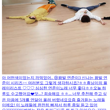
아 어떤색이었는지 까먹었어..
😢
왕발 연준이3 신나는 왕발 연
준이 시리즈>< 여러분도 그렇게 생각하시죠?ㅎㅎ
휴닝이의 플
레이리스트 ♡♡♡
심심한 연준이
노래 너무 좋다ㅎㅎ
오늘 하
루도 수고했어요❤️
앗...? 죄송해요 ㅎㅎ... 너무 추천해 주고 싶
은 마음에 5개를 연달아 올려 버렸네요
요즘 즐겨듣는 노래들
이에요! 이 노래들에 완전히 빠져서 하루 종일 듣고 있어