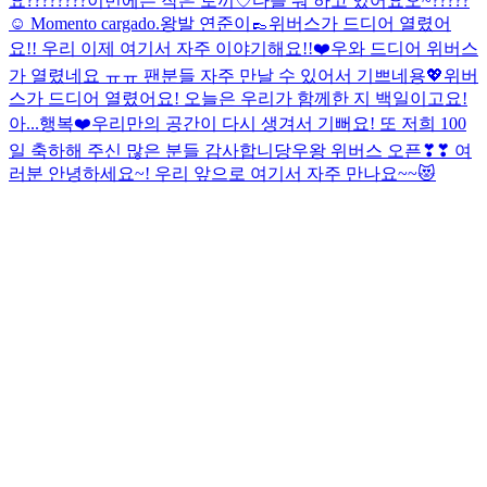
요
????????
이번에는 작은 토끼♡
다들 뭐 하고 있어요오~?????
☺️
Momento cargado.
왕발 연준이👞
위버스가 드디어 열렸어
요!! 우리 이제 여기서 자주 이야기해요!!❤️
우와 드디어 위버스
가 열렸네요 ㅠㅠ 팬분들 자주 만날 수 있어서 기쁘네용💖
위버
스가 드디어 열렸어요! 오늘은 우리가 함께한 지 백일이고요!
아...행복❤️
우리만의 공간이 다시 생겨서 기뻐요! 또 저희 100
일 축하해 주신 많은 분들 감사합니당
우왕 위버스 오픈❣❣ 여
러분 안녕하세요~! 우리 앞으로 여기서 자주 만나요~~😻