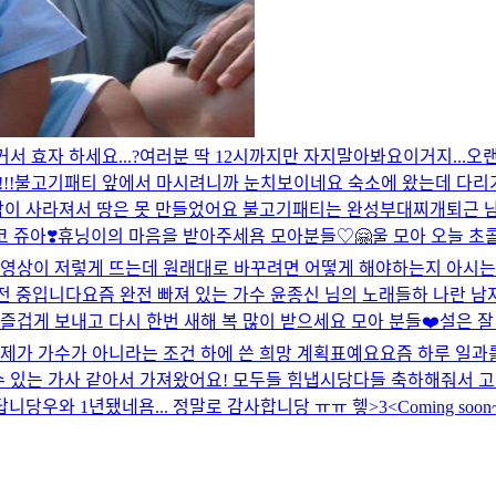
 효자 하세요...?
여러분 딱 12시까지만 자지말아봐요
이거지...
오
!!
불고기패티 앞에서 마시려니까 눈치보이네요 숙소에 왔는데 다리가
각이 사라져서 땅은 못 만들었어요 불고기패티는 완성
부대찌개
퇴근 
 쥬아❣️
휴닝이의 마음을 받아주세욤 모아분들♡🤗
울 모아 오늘 초
동영상이 저렇게 뜨는데 원래대로 바꾸려면 어떻게 해야하는지 아시는
전 중입니다
요즘 완전 빠져 있는 가수 윤종신 님의 노래들
하 나란 남자.
즐겁게 보내고 다시 한번 새해 복 많이 받으세요 모아 분들❤️
설은 잘
제가 가수가 아니라는 조건 하에 쓴 희망 계획표예요
요즘 하루 일과
수 있는 가사 같아서 가져왔어요! 모두들 힘냅시당
다들 축하해줘서 고
있답니당
우와 1년됐네욤... 정말로 감사합니당 ㅠㅠ 헿>3<
Coming soon