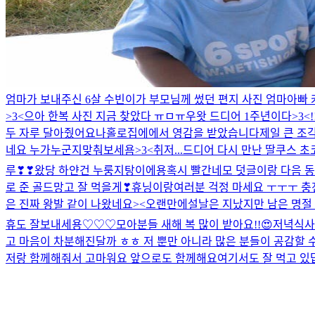
엄마가 보내주신 6살 수빈이가 부모님께 썼던 편지 사진 엄마아빠 커서
>3<
으아 한복 사진 지금 찾았다 ㅠㅁㅠ
우왓 드디어 1주년이다>3<!!
두 자루 달아줬어요
나홀로집에에서 영감을 받았습니다
제일 큰 조
네요 누가누군지맞춰보세욤>3<
취저...
드디어 다시 만난 딸쿠스
초코
루❣❣
왔당 하얀건 누룽지탕이에용
혹시 빨간네모 덧글이랑 다음 
로 준 골드망고 잘 먹을게❣
휴닝이랑
여러분 걱정 마세요 ㅜㅜㅜ 충
은 진짜 왕발 같이 나왔네요><
오랜만에
설날은 지났지만 남은 명절 
휴도 잘보내세용♡♡♡
모아분들 새해 복 많이 받아요!!😍
저녁식사
고 마음이 차분해진달까 ㅎㅎ 저 뿐만 아니라 많은 분들이 공감할 
저랑 함께해줘서 고마워요 앞으로도 함께해요
여기서도 잘 먹고 