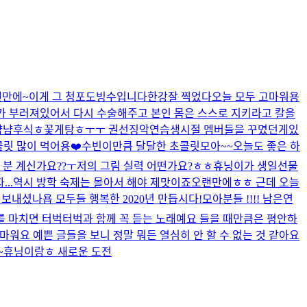
랜만에~
이게 그 청포도빙수입니다
한강
잘 찍었다
오늘 모두 고마워용
 부러져있어서 다시 수술해주고 본인 몸은 스스로 지키라고 칼을
냠냠
후식
ㅎ
꽃게탕ㅎ
ㅜㅜ 권선징악
연습생시절 멤버들을 꾸몄던게있
콜릿 많이 먹어용❤️
수빈이만큼 달달한 초콜릿
모아~~오늘도 좋은 하
 분 계신가요??ㅜ
저의 그림 실력 어떤가요?ㅎㅎ
휴닝이가 생일선물
..
역시 방학 숙제는 몰아서 해야 제맛이죠
오랜만에ㅎㅎ 근데 오늘
 보내셨나욥 모두들 행복한 2020년 만듭시다!
모아분들 !!!! 남은연
를 마치면 터벅터벅과 함께 꼭 듣는 노래예요 들을 때만큼은 평안하
마워요 예쁜 글들을 보니 정말 뭐든 열심히 안 할 수 없는 것 같아요
~
휴닝이랑ㅎ 새로운 도전