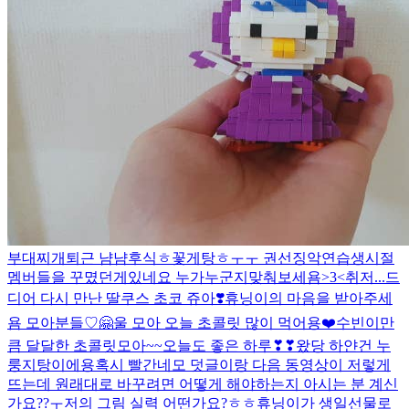
부대찌개
퇴근 냠냠
후식
ㅎ
꽃게탕ㅎ
ㅜㅜ 권선징악
연습생시절
멤버들을 꾸몄던게있네요 누가누군지맞춰보세욤>3<
취저...
드
디어 다시 만난 딸쿠스
초코 쥬아❣️
휴닝이의 마음을 받아주세
욤 모아분들♡🤗
울 모아 오늘 초콜릿 많이 먹어용❤️
수빈이만
큼 달달한 초콜릿
모아~~오늘도 좋은 하루❣❣
왔당 하얀건 누
룽지탕이에용
혹시 빨간네모 덧글이랑 다음 동영상이 저렇게
뜨는데 원래대로 바꾸려면 어떻게 해야하는지 아시는 분 계신
가요??ㅜ
저의 그림 실력 어떤가요?ㅎㅎ
휴닝이가 생일선물로