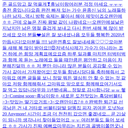
준 골드망고 잘 먹을게❣
휴닝이랑
여러분 걱정 마세요 ㅜㅜㅜ
충전 중입니다
요즘 완전 빠져 있는 가수 윤종신 님의 노래들
하
나란 남자...
역시 방학 숙제는 몰아서 해야 제맛이죠
오랜만에
ㅎㅎ 근데 오늘은 진짜 왕발 같이 나왔네요><
오랜만에
설날은
지났지만 남은 명절 즐겁게 보내고 다시 한번 새해 복 많이 받
으세요 모아 분들❤️
설은 잘 보내셨나욥 모두들 행복한 2020년
만듭시다!
모아분들 !!!! 남은연휴도 잘보내세용♡♡♡
모아분
들 새해 복 많이 받아요!!😍
저녁식사
제가 가수가 아니라는 조
건 하에 쓴 희망 계획표예요
요즘 하루 일과를 마치면 터벅터벅
과 함께 꼭 듣는 노래예요 들을 때만큼은 평안하고 마음이 차
분해진달까 ㅎㅎ 저 뿐만 아니라 많은 분들이 공감할 수 있는
가사 같아서 가져왔어요! 모두들 힘냅시당
다들 축하해줘서 고
마워요 예쁜 글들을 보니 정말 뭐든 열심히 안 할 수 없는 것 같
아요 저랑 함께해줘서 고마워요 앞으로도 함께해요
여기서도
잘 먹고 있답니당
우와 1년됐네욤... 정말로 감사합니당 ㅠㅠ 헿
>3<
Coming soon~
휴닝이랑ㅎ 새로운 도전
맛있는 흑당버블티
>3<
맛있는 딸기요거트>3<
오랜만이죠?ㅎㅎ
완벽한 퇴근길 선
곡
남은 건 내 거
타로 버블티
닭발 닭똥집 피자
귀여운 도넛
Not
20 Anymore! 시간이 조금 더 천천히 갔으면 좋겠네요... 곧 21살
이 되니까 생각나서 찾아들었어요 ㅜㅜ 여러분들도 들어 보세
요 ㅎㅎ 가사가 진짜 예뻐요
마무리는 치킨과 골뱅이쫄면
굿나