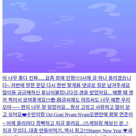
아 너무 좋다 진짜...
...
요즘 최애 인형!!!
3시에 글 하나 올리겠습니
다~ 저번에 말한 문답 다시 한번 할게욥 댓글로 질문 남겨주세요
많이들 궁금해하신 휴닝이불입니다
갓-경을 받았어요... 예쁠 때 셀
카 찍어서 보여줄게요!!!😎 🧸
글씨체도 마음씨도 너무 예쁜 우리
모아~~~ 편지 너무 잘 읽었어요... 항상 고맙고 사랑하고 많이 보
고 싶어요❤️
수빈이랑 Ori Gogi Nyam Nyam
오랜만에 왕발 연준이
~ 어제 올리려다 깜빡하고 지금 올려요...!
스케일링 해보신 분..?
치과 무섭다..
대충 만들어먹기..
역시 최고!!!
Happy New Year 💗
새