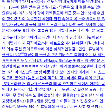
해 복 많이 받으세요~
22시간정도 남았네요
이제 이틀 남았네요 ㅠ
ㅠ...
15분에 질문 받는 글 올릴게요~ 답변은 오래 걸릴 수도 있어
요
휴닝이~
야식~ 방어 광어 회
꿱
들으며 퇴근 중~~
연습생 때 수빈
이 형이랑 같이 녹음했던 곡인데 완전 좋아요 꼭 들어봐요!!!😊 🧸
모두가 산타텔미 들을 때 난 트루러브 듣는다!!! 들어 보세여 여러
분
+700🧸❤️
휴닝이의 쿨쿨송 19✨
이렇게 뜨는디 전
여러분 오늘
셀카를 다 기본 카메라로 찍었더니 좌우가 뒤집혀서 나왔어요 이
거 어떻게 다시 뒤집어요?
하아아트으으
여러분 배달 시킬 건데 저
녁 메뉴 추천 좀여
음료수에 이은 심리적안정감...편안...
휴닝이의
쿨쿨송18 😴
휴닝이의 쿨쿨송17
오 위버스도 축하해주는 내 생일
ㅋㅋㅋㅋㅋ 모두 감사합니당
Happy Birthday 💗
와우 짱 귀여운 거
발견했어요 ㅋㅋㅋㅋㅋ 언제지?
휴닝이의 쿨쿨송16
오랜만에 올리
는 야식 아이스크림 (토핑 때문에 안 보이겠지만 아래에 아이스크
림 깔려 있어욥) 늦은 시간에 먹으니 행복하네여
휴닝이의 쿨쿨송
15
뭐 달라진 거 없나요~?
투플리 때 꼭 추천하고 싶어서 아껴둔 곡
인데 저는 따로 기회가 없었어서 ㅜㅜ 모먼트로 올려요 요즘 너무
너무너무 좋아하는 노래예요
휴닝이의 쿨쿨송14✨
오늘 팬사인회
고생했어용>3<
뒹굴 2
새로 장만한 아이들과 첫 사진😆
오늘의 연
준누나♡
뒹굴
뉴 케이스!
휴닝이의 쿨쿨송13✨
폰 사고 첫 셀카><