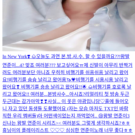
In New York❣️ 🌰
오늘도 과연 본.방.사.수. 할 수 있을까요??!
왕발
연준이...4? 맞죠 여러분??? 보고싶어요ㅠ
제 신발이 아무리 반짝거
려도 여러분보단 아니죠 우히히
비행기를 쉬웅쉬웅 날리고 왔어
요!
비행기를 슝슝 날리고 왔어용🦄💗
비행기를 시용시용 날리고
왔어요❣
비행기를 숑숑 날리고 왔어요!!🌟 🌰
비행기를 호로록 날
리고 왔어요!!
여러분...본방사수...아시죠?
리얼리티 첫 방송 두근
두근대는 감가아악❣❣
사실... 이 옷은 야광입니당♡
홀에 들어오
니 자고 있던 동생들 도촬했어요 (자는 모습 마저도 TXT인 바람
직한 우리 멤버들)
아 어떤색이었는지 까먹었어..
😢
왕발 연준이3
신나는 왕발 연준이 시리즈>< 여러분도 그렇게 생각하시죠?ㅎㅎ
휴닝이의 플레이리스트 ♡♡♡
심심한 연준이
노래 너무 좋다ㅎㅎ