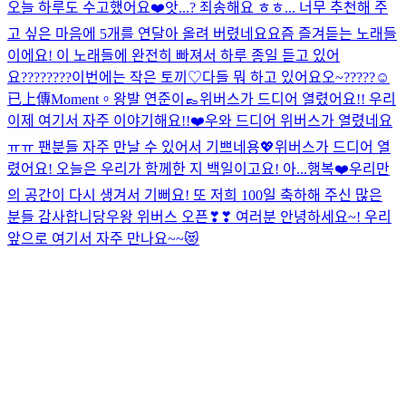
오늘 하루도 수고했어요❤️
앗...? 죄송해요 ㅎㅎ... 너무 추천해 주
고 싶은 마음에 5개를 연달아 올려 버렸네요
요즘 즐겨듣는 노래들
이에요! 이 노래들에 완전히 빠져서 하루 종일 듣고 있어
요
????????
이번에는 작은 토끼♡
다들 뭐 하고 있어요오~?????☺️
已上傳Moment。
왕발 연준이👞
위버스가 드디어 열렸어요!! 우리
이제 여기서 자주 이야기해요!!❤️
우와 드디어 위버스가 열렸네요
ㅠㅠ 팬분들 자주 만날 수 있어서 기쁘네용💖
위버스가 드디어 열
렸어요! 오늘은 우리가 함께한 지 백일이고요! 아...행복❤️
우리만
의 공간이 다시 생겨서 기뻐요! 또 저희 100일 축하해 주신 많은
분들 감사합니당
우왕 위버스 오픈❣❣ 여러분 안녕하세요~! 우리
앞으로 여기서 자주 만나요~~😻