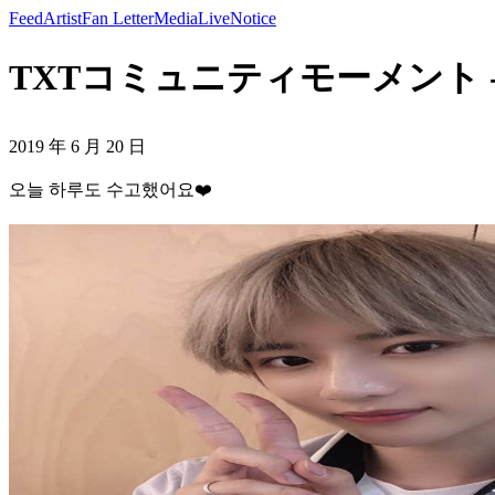
Feed
Artist
Fan Letter
Media
Live
Notice
TXTコミュニティモーメント -
2019 年 6 月 20 日
오늘 하루도 수고했어요❤️