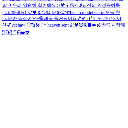
맙고 우리 영원히 함께해요☺️💗
👧😳🍬🌶️
당신의 안경윤하를
pick 하세요!!
🤍🖤🐧
뮤뱅 윤하🐶🩷
bench model era 🤭
오늘 첫
mc윤아 등장이요~😆
태국 줄거웠어용💕💕 🇹🇭 또 가고싶아
🫶💕
yeehaw 🤠🧸💫
.˚ * heaven sent ໒꒱
🖤🐼🐈‍⬛☁️🎤
방콕 사랑해
🇹🇭🇹🇭❤️💖