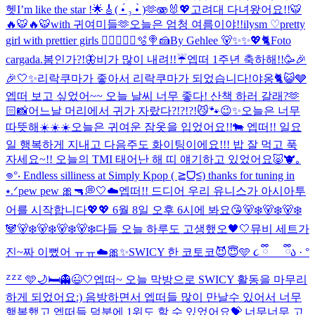
헷
I’m like the star !🌟🎸
( •́ ₃ •̀ )🫶
🫨🐰💖
고려대 다녀왔어요!!🐯
🔥🐯🔥🐯
with 귀여미들🫶
오늘은 엄청 여름이야!!
ilysm ♡
pretty
girl with prettier girls 😮‍💨
🧑‍🍳🐰🫧🍭🍰
By Gehlee 🐻✨✨💖🐈
Foto
cargada.
봄인가?!🦋
비가 많이 내려!!☔️
엡떠 1주년 축하해!!🥳🎉
🎉
🤍✨
리락쿠마가 좋아서 리락쿠마가 되었습니다!
야옹🐈😺🩶
엡떠 보고 싶었어~~ 오늘 날씨 너무 좋다! 산책 하러 갈래?🫶
🏻
📸
어느날 머리에서 귀가 자랐다?!?!?!😼🐾
😉✨
오늘은 너무
따뜻해☀️☀️☀️
오늘은 귀여운 잠옷을 입었어요!!🐄 엡떠!! 일요
일 행복하게 지내고 다음주도 화이팅이에요!!! 밥 잘 먹고 푹
자세요~!! 오늘의 TMI 태어난 해 띠 얘기하고 있었어요🐷🐮
｡
𖦹°‧ Endless silliness at Simply Kpop ( ≧ᗜ≦) thanks for tuning in
⭑.ᐟ
pew pew 🎀🔫
💭🤍☁️
엡떠!! 드디어 우리 유니스가 아시아투
어를 시작합니다💖💖 6월 8일 오후 6시에 봐요😘
🐻‍❄️🐻‍❄️🐻‍❄️
🐼🐻‍❄️🐻‍❄️🐻‍❄️🐻‍❄️
다들 오늘 하루도 고생했오🖤🤍
뮤비 세트가
진~짜 이뻤어 ㅠㅠ☁️🎀✨
SWICY 한 코토코😈😇
🩵 ૮ ྀི_ _ ྀིა · °
ᙆᙆᙆ 🩵
🌙🛏️👻😉🤍
엡떠~ 오늘 막방으로 SWICY 활동을 마무리
하게 되었어요:) 음방하면서 엡떠들 많이 만날수 있어서 너무
행복했고 엡떠들 덕분에 1위도 할 수 있었어요💝 너무너무 고