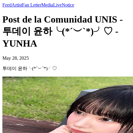
Feed
Artist
Fan Letter
Media
Live
Notice
Post de la Comunidad UNIS -
투데이 윤하╰(*´︶`*)╯♡ -
YUNHA
May 28, 2025
투데이 윤하╰(*´︶`*)╯♡