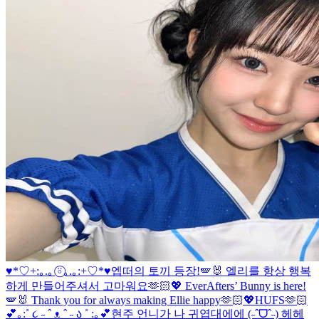
♥*♡+:｡.｡ ⍤⃝｡.｡:+♡*♥
엡떠의 토끼 등장!🪽🐰 엘리를 항상 행복
하게 만들어주셔서 고마워요🫶🏻💖 EverAfters’ Bunny is here!
🪽🐰 Thank you for always making Ellie happy🫶🏻💖
HUFS🫶🏻
💕｡:˚ ૮ ˶ ˆ ᴥ ˆ ˶ ა ˚ :｡💕
현주 언니가 나 귀엽대에에 (˶ˆᗜˆ˵) 헤헤