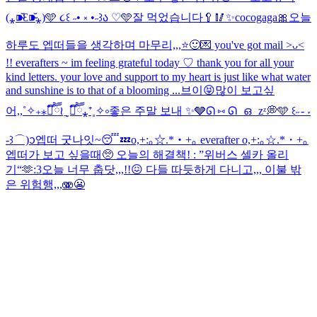
(⁎⁍̴̆Ɛ⁍̴̆⁎)
🩵 ૮꒰ ˶• ༝ •˶꒱ა ♡🩵
잘 먹었습니다🥄🥢
✨cocogaga🎀
오늘
하루도 엡떠들을 생각하며 마무리,,,⭐️🙂
💌 you've got mail >ᴗ<
!! everafters ~ im feeling grateful today ♡ thank you for all your
kind letters. your love and support to my heart is just like what water
and sunshine is to that of a blooming ...
브이😝
많이 보고싶
어,,˚✧₊⁎❝᷀ົཽ≀ˍ̮ ❝᷀ົཽ⁎⁺˳✧༚
좋은 주말 보내 ✨🩶
ᘏ ⑅ ᘏ ഒ zᶻ💭🩵 ꒰˶ - ˕
-꒱ ⌒)ᦱ
엡떠 굿나잇~😴💤
o,+:｡☆.*・+｡ everafter o,+:｡☆.*・+｡
엡떠가 보고 싶을때🥺 오늘의 해결책! : ”위버스 셀카 올리
기“🫶
:3
오늘 너무 춥닷,,,!!😖 다들 따듯하게 다니고,,, 이불 밖
은 위험행,,,🫨😬