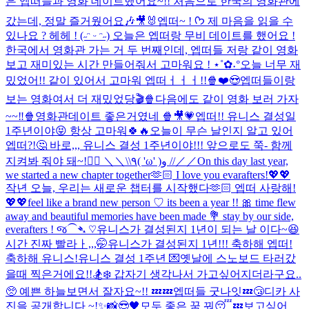
은 엡떠들과 영화 데이트했어요~!! 처음으로 한국의 영화관에
갔는데, 정말 즐거웠어요🎶🎥🐰
엡떠~ ! ᡣ𐭩 제 마음을 읽을 수
있나요 ? 헤헤 ! (˶ᵔ ᵕ ᵔ˶) 오늘은 엡떠랑 무비 데이트를 했어요 !
한국에서 영화관 가는 거 두 번째인데, 엡떠들 저랑 같이 영화
보고 재미있는 시간 만들어줘서 고마워요 ! ⋆˚✿˖°
오늘 너무 재
밌었어!! 같이 있어서 고마워 엡떠ㅓㅓㅓ!!🍿❤️😍
엡떠들이랑
보는 영화여서 더 재밌었당🎬🍿
다음에도 같이 영화 보러 가자
~~‼️🍿
영화관데이트 좋은거였네 🍿🎥💗
엡떠!! 유니스 결성일
1주년이야😝 항상 고마워🍀🔥
오늘이 무슨 날인지 알고 있어
엡떠?!🤔 바로,,, 유니스 결성 1주년이야!!! 앞으로도 쭉- 함께
지켜봐 줘야 돼~!❤️‍🔥 ＼＼\\٩( 'ω' )و //／／
On this day last year,
we started a new chapter together🫶🏻 I love you evarafters!💖💖
작년 오늘, 우리는 새로운 챕터를 시작했다🫶🏻 엡떠 사랑해!
💖💖
feel like a brand new person ♡ its been a year !! 🎀 time flew
away and beautiful memories have been made 💐 stay by our side,
everafters ! જ⁀➴ ♡
유니스가 결성된지 1년이 되는 날 이다~😆
시간 진짜 빨라ㅏ,,,🤭
유니스가 결성된지 1년!!! 축하해 엡떠!
축하해 유니스!
유니스 결성 1주년 💌
옛날에 스노보드 타러갔
을때 찍은거에요!!🏂❄️ 갑자기 생각나서 가고싶어지더라구요..
🥺 예쁜 하늘보면서 잘자요~!! 💤💤
엡떠들 굿나잇💤😴
디카 사
진을 공개합니다 ~!✨📸
😎🖤
모두 좋은 꿈 꿔😴💤
보고싶어