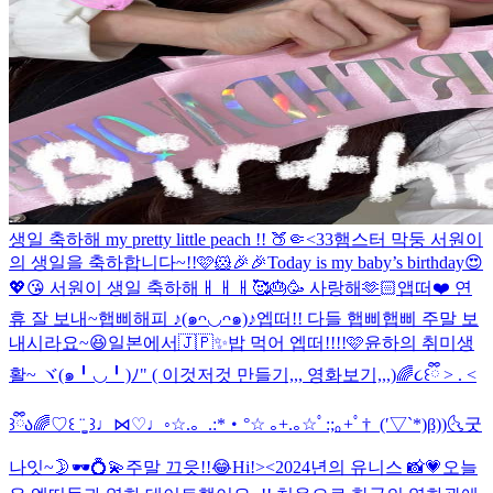
생일 축하해 my pretty little peach !! 🍑🤏<33
햄스터 막둥 서원이
의 생일을 축하합니다~!!🩷🐹🎉🎉
Today is my baby’s birthday😍
💖😘 서원이 생일 축하해ㅐㅐㅐ🥰🎂🥳 사랑해🫶🏻
앱떠❤️ 연
휴 잘 보내~
햅삐해피 ♪(๑ᴖ◡ᴖ๑)♪
엡떠!! 다들 햅삐햅삐 주말 보
내시라요~😆
일본에서🇯🇵✨
밥 먹어 엡떠!!!!🩷
윤하의 취미생
활~ ヾ(๑╹◡╹)ﾉ" ( 이것저것 만들기,,, 영화보기,,,)
🌈૮꒰ྀི > . <
꒱ྀིა🌈
♡꒰ ¨̮͚ ꒱♩⋈♡♩◦
☆.。.:*・°☆ ｡+.｡☆ﾟ:;｡+ﾟ†_(′▽`*)β))
🌜굿
나잇~🌛
🕶️💍💫
주말 끄읏!!😂
Hi!><
2024년의 유니스 📸💗
오늘