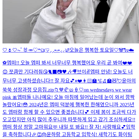
🤍🌷🤍
⏦ﾟ🐰🥕♡︎
*ଘ(♡̷⸝⸝•༝•⸝⸝)੭̸
오늘은 행복한 토요일🤍🐼🐑☁️
⚽️
엡떠!! 오늘 엡떠 봐서 너무너무 행복했어요 우리 곧 봐여❤️❤️
😊 쪼큼만 기다려줘😘
🐈‍⬛📷🖤🎶🎥
브이✌️
엡떠 안녕! 오늘도 너
무너무 고생하셨습니다!! 잘 자요💕
🟰❤️
👩🏻‍🏫🫧🛼🏫🧸💘
윤아의
쑥쑥 성장과정 모음집.zip📁
🤎🥐🥨🍦🤍
on wednesdays we wear
pink 🎀
엡떠들 나나예요! 오늘 아침에 일어났는데 눈이 와서 깜짝
놀랐어요!😳 2024년은 엡떠 덕분에 행복한 한해였으니까 2025년
도 엡떠랑 함께 할 수 있으면 좋겠습니다💕 이제 봄이 조금씩 다가
오고있지만 아직 많이 추우니까 따뜻하게 입고 감기 조심하세요!!
엡떠 항상 정말 고마워요🫶 내일 또 봐요!! 잘 자! 사랑해요💕
입학
을 축하합니다🎉👏🎂
윤하랑 고등학교 입학식! 새학기도 화이팅