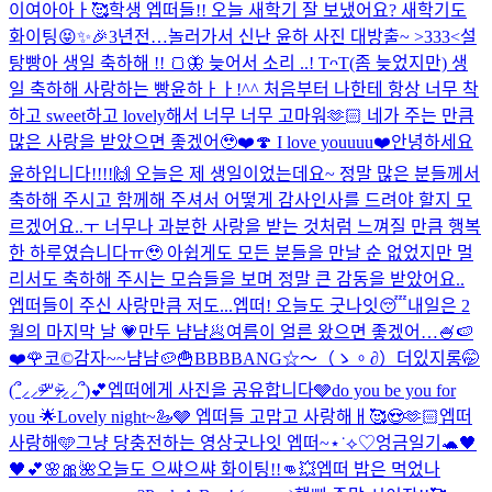
이여아아ㅏ🥰
학생 엡떠들!! 오늘 새학기 잘 보냈어요? 새학기도
화이팅😝✨🎉
3년전…놀러가서 신난 윤하 사진 대방출~ >333<
설
탕빵아 생일 축하해 !! 🍞🦋 늦어서 소리 ..! TᴖT
(좀 늦었지만) 생
일 축하해 사랑하는 빵윤하ㅏㅏ!^^ 처음부터 나한테 항상 너무 착
하고 sweet하고 lovely해서 너무 너무 고마워🫶🏻 네가 주는 만큼
많은 사랑을 받았으면 좋겠어🥹❤️🍄 I love youuuu❤️
안녕하세요
윤하입니다!!!!🙌 오늘은 제 생일이었는데요~ 정말 많은 분들께서
축하해 주시고 함께해 주셔서 어떻게 감사인사를 드려야 할지 모
르겠어요..ㅜ 너무나 과분한 사랑을 받는 것처럼 느껴질 만큼 행복
한 하루였습니다ㅠ🥹 아쉽게도 모든 분들을 만날 순 없었지만 멀
리서도 축하해 주시는 모습들을 보며 정말 큰 감동을 받았어요..
엡떠들이 주신 사랑만큼 저도...
엡떠! 오늘도 굿나잇😴
내일은 2
월의 마지막 날 💗
만두 냠냠🥟
여름이 얼른 왔으면 좋겠어…🍧🍉
❤️🌹
코©
감자~~냠냠🥔🍟
BBBBANG☆〜（ゝ。∂）
더있지롱🤭
(՞⸝⸝ᵒ̴̶̷᷄꒳ᵒ̴̶̷᷅⸝⸝՞)💕
엡떠에게 사진을 공유합니다🩶
do you be you for
you 🌟
Lovely night~🦢🩶 엡떠들 고맙고 사랑해ㅐ🥰😍🫶🏻
엡떠
사랑해🩵
그냥 당충전하는 영상
굿나잇 엡떠~⋆˙⟡♡
엉금일기🐢
🖤
🖤
💕🌸🎀🌺
오늘도 으쌰으쌰 화이팅!!👊💥
엡떠 밥은 먹었나