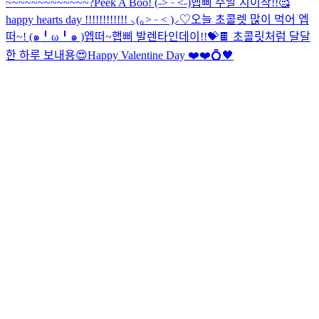
~~~~~~~~~~~~~?
Peek A Boo! (˶˃ ᵕ ˂˶)
햅삐 주말 시이작!!🥰
happy hearts day !!!!!!!!!!!! ⸜(｡˃ ᵕ ˂ )⸝♡
오늘 초콜렛 많이 먹어 엡
떠~! (๑╹ω╹๑ )
엡떠~햅삐 발렌타인데이!!💝🍫 초콜릿처럼 달달
한 하루 보내용😍
Happy Valentine Day ❤️❤️💍
🖤