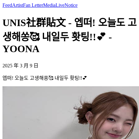
Feed
Artist
Fan Letter
Media
Live
Notice
UNIS社群貼文 - 엡떠! 오늘도 고
생해쏭🥰 내일두 홧팅!!💕 -
YOONA
2025 年 3 月 9 日
엡떠! 오늘도 고생해쏭🥰 내일두 홧팅!!💕