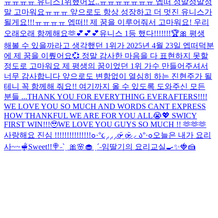
ㅠㅠㅠㅠ 유니스1위했어요..ㅠㅠㅠㅠㅠㅠㅠ 엡떠 정말정말정
말 고마워요ㅠㅠㅠ 앞으로도 항상 성장하고 더 멋진 유니스가
될게요!!!ㅠㅠㅠㅠ 엡떠!! 제 꿈을 이루어줘서 고마워요! 우리
오래오래 함께해요🫶💕💕💕
유니스 1등 했다!!!!!!!🏆🎀 평생
해볼 수 있을까라고 생각했던 1위가 2025년 4월 23일 엡떠덕분
에 제 꿈을 이뤘어요💞 정말 감사한 마음을 다 표현하지 못할
정도로 고마워요 제 평생의 꿈이었던 1위 가수 만들어주셔서
너무 감사합니다 앞으로도 변함없이 열심히 하는 진현주가 될
테니 꼭 함께해 줘요!! 여기까지 올 수 있도록 도와주신 모든
분들 ...
THANK YOU FOR EVERYTHING EVERAFTERS!!!!
WE LOVE YOU SO MUCH AND WORDS CANT EXPRESS
HOW THANKFUL WE ARE FOR YOU ALL😭💖 SWICY
FIRST WIN!!!🥹
WE LOVE YOU GUYS SO MUCH !! 🫶🫶🫶
사랑해요 진심 !!!!!!!!!!!!!!!
๐·°૮⸝⸝⸝o̴̶̷᷄ ̫ o̴̶̷̥᷅⸝⸝ ა°·๐
오늘은 내가 요리
사~~🫕
Sweet!!🍭
˗ˋˏ 🎀🌸🧁 ˎˊ˗
임딸기의 요리교실🍳✨🍓🍰