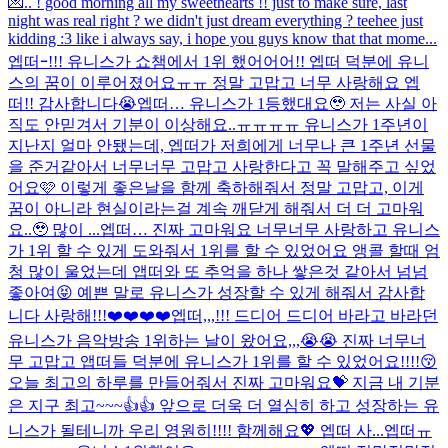
💌.. ! good morning all my sweethearts !! just to make sure, last
night was real right ? we didn't just dream everything ? teehee just
kidding :3 like i always say, i hope you guys know that that mome...
엡떠ｰ!!! 유니스가 쇼챔에서 1위 했어어어!! 엡떠 덕분에 유니
스의 꿈이 이루어졌어요ㅠㅠ 정말 고맙고 너무 사랑해요 엡
떠!! 감사합니다😭
엡떠… 유니스가 1등했대요🥹 저는 사실 아
직도 안믿겨서 기분이 이상해요..ㅠㅠㅠㅠ 유니스가 1주년이
지난지 얼마 안됐는데, 엡떠가 저희에게 너무나 큰 1주년 선물
을 준거같아서 너무너무 고맙고 사랑한다고 꼭 말해주고 싶었
어요🩷 이렇게 좋은날을 함께 축하해줘서 정말 고맙고, 이게
꿈이 아니라 현실이라는걸 계속 깨닫게 해줘서 더 더 고마워
요..🥹 많이 ...
엡떠… 진짜 고마워요 너무너무 사랑하고 유니스
가 1위 할 수 있게 도와줘서 1위를 할 수 있었어요 앵콜 할때 엄
청 많이 울었는데 앱떠와 또 추억을 하나 쌓은것 같아서 넘넘
좋아여😝 예쁜 말로 유니스가 성장할 수 있게 해줘서 감사합
니다 사랑해!!!❤️❤️❤️❤️
엡떠,,,!!! 드디어 드디어 바라고 바라던
유니스가 음악방송 1위하는 날이 왔어요,,,😭😭 진짜 너무너
무 고맙고 앱떠들 덕분에 유니스가 1위를 할 수 있었어요!!!!😚
오늘 최고의 하루를 만들어줘서 진짜 고마워요💝 지금 내 기분
은 지구 최고~~~👍👍 앞으로 더욱 더 열심히 하고 성장하는 유
니스가 될테니까 우리 영원히!!!! 함께해요💖 엡떠 사...
엡떠ㅠ