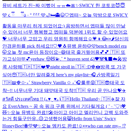
뮤비 세트가 진~짜 이뻤어 ㅠㅠ☁️🎀✨
SWICY 한 코토코😈😇
🩵 ૮ ྀི_ _ ྀིა · ° ᙆᙆᙆ 🩵
🌙🛏️👻😉🤍
엡떠~ 오늘 막방으로 SWICY
활동을 마무리 하게 되었어요:) 음방하면서 엡떠들 많이 만날
수 있어서 너무 행복했고 엡떠들 덕분에 1위도 할 수 있었어요
💝 너무너무 고맙고 우리 영원히 함께해요☺️💗
👧😳🍬🌶️
당신의
안경윤하를 pick 하세요!!
🤍🖤🐧
뮤뱅 윤하🐶🩷
bench model era
🤭
오늘 첫 mc윤아 등장이요~😆
태국 줄거웠어용💕💕 🇹🇭 또
가고싶아🫶💕
yeehaw 🤠🧸💫
.˚ * heaven sent ໒꒱
🖤🐼🐈‍⬛☁️🎤
방
콕 사랑해🇹🇭🇹🇭❤️💖
night stroll in 🇹🇭 :D
🍓🍩
방콕 또 가구
싶어🥹🇹🇭
너만 알려줄게 here’s my playlist~🎧🎶
방콕일기
🇹🇭📖
🍓✩‧₊˚ Strawberry Vanilla ✩ ₊˚🎧
룰루😝
🇹🇭😎
태국 도
착~!! 너무너무 기대 돼🩷
태국 도착!!🇹🇭 우리 곧 만나요💝✈️
สวัสดี ประเทศไทย !! (｡♥‿♥｡)🇹🇭
Hello Thailand~ 🇹🇭✈️
잘 자
요 EverAfters ~ 꿈 속 핑크 구름 위에서 기다릴게요 ( ˘͈ ᵕ ˘͈♡)
💖
🧸✨
오늘 뮤뱅도 완료!!🎤
아이고 아이고 엘리언니 고백 도와주
는거 힘들구만유..😥
고생했어용😸
Hello from Unis’ Swicy
HoneyBee!🐝💛🩶✨
오늘 엠카도 완료!☺️🍬
who can rate my-- ⁉️