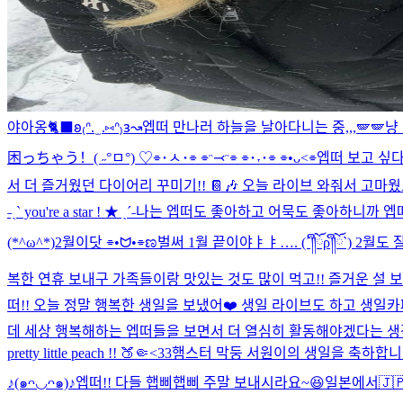
야아옹🐈‍⬛
𐐪₍ᐢ. ̫ .⑅ᐢ₎𐑂↝
엡떠 만나러 하늘을 날아다니는 중,,,🪽🪽
냥 
困っちゃう！( ˶°ㅁ°) ♡
⌯･ㅅ･⌯ ⌯ᵔ⤙ᵔ⌯ ⌯･˕･⌯ ⌯•ᴗ<⌯
엡떠 보고 싶다,, 날씨
서 더 즐거웠던 다이어리 꾸미기!! 📔🎶 오늘 라이브 와줘서 고마웠
˗ˏˋ you're a star ! ★ ˎˊ˗
나는 엡떠도 좋아하고 어묵도 좋아하니까 엡떠도 
(*^ω^*)
2월이닷 ⌯•ᗢ•⌯ಣ
벌써 1월 끝이야ㅑㅑ…. (´༎ຶོρ༎ຶོ`) 2월도
복한 연휴 보내구 가족들이랑 맛있는 것도 많이 먹고!! 즐거운 설 
떠!! 오늘 정말 행복한 생일을 보냈어❤️ 생일 라이브도 하고 생
데 세상 행복해하는 엡떠들을 보면서 더 열심히 활동해야겠다는 생각이
pretty little peach !! 🍑🤏<33
햄스터 막둥 서원이의 생일을 축하합니다~!
♪(๑ᴖ◡ᴖ๑)♪
엡떠!! 다들 햅삐햅삐 주말 보내시라요~😆
일본에서🇯