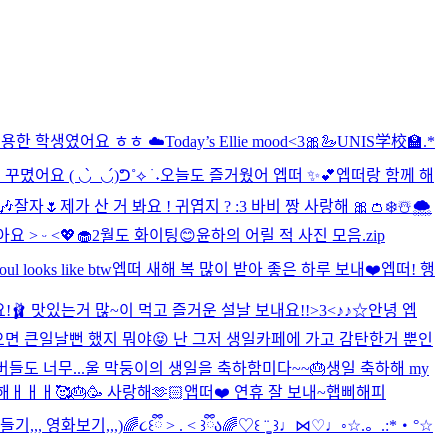
용한 학생였어요 ㅎㅎ ☁️
Today’s Ellie mood<3🎀🦢
UNIS学校🏫.*
몄어요 ( ◡̀_◡́)ᕤ˚⟡ ࣪ ˖
오늘도 즐거웠어 엡떠 ✨💕
엡떠랑 함께 해
🎶
잘자🌷
제가 산 거 봐요 ! 귀엽지 ? :3 바비 짱 사랑해 🎀👛
❄️☃️🌨️
요 ˃ ᵕ ˂💖🧁
2월도 화이팅😊
윤하의 어릴 적 사진 모음.zip
oul looks like btw
엡떠 새해 복 많이 받아 좋은 하루 보내❤️
엡떠! 행
🩰 맛있는거 많~이 먹고 즐거운 설날 보내요!!>3<
♪♪☆
안녕 엡
으면 큰일날뻔 했지 뭐야😝 난 그저 생일카페에 가고 감탄한거 뿐인
들도 너무...
울 막둥이의 생일을 축하함미다~~🎂
생일 축하해 my
 축하해ㅐㅐㅐ🥰🎂🥳 사랑해🫶🏻
앱떠❤️ 연휴 잘 보내~
햅삐해피
,,, 영화보기,,,)
🌈૮꒰ྀི > . < ꒱ྀིა🌈
♡꒰ ¨̮͚ ꒱♩⋈♡♩◦
☆.。.:*・°☆