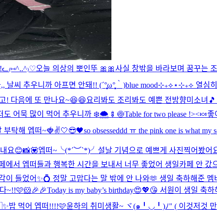
!ᓚ₍⑅^..^₎♡
오늘 의상의 뽀인뚜 🎀🎀
사실 창밖을 바라보며 꿈꾸는 조
 추우니까 아프면 안돼!! (´°̥̥̥̥̥̥̥̥ω°̥̥̥̥̥̥̥̥｀)
blue mood⊹₊⟡⋆
⊹₊⟡ 열심히 꾸
고! 다음에 또 만나요~😆😆
요리봐도 조리봐도 예쁜 전방향미소녀🎵
어묵 많이 먹어 추우니까 ❄️🌨️🍢🍥
Table for two please !><🍬
좋아
 잘 부탁해 엡떠~🍓✌️
🤍😎🖤
so obsesseddd ㅠ the pink one is what my s
보내요😊
📸💟
엡떠~╰(*´︶`*)╯설날 기념으로 예쁘게 사진찍어봤어요!
일카페에서 엡떠들과 행복한 시간을 보내서 너무 좋었어 생일카페 안 갔
 들었어✨💍 정말 고맙다는 말 밖에 안 나와🫶 생일 축하해준 멤버
!🩷🐹🎉🎉
Today is my baby’s birthday😍💖😘 서원이 생일
✨
밥 먹어 엡떠!!!!🩷
윤하의 취미생활~ ヾ(๑╹◡╹)ﾉ" ( 이것저것 만들기