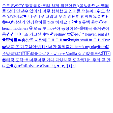
으로 SWICY 활동을 마무리 하게 되었어요:) 음방하면서 엡떠
들 많이 만날수 있어서 너무 행복했고 엡떠들 덕분에 1위도 할
수 있었어요💝 너무너무 고맙고 우리 영원히 함께해요☺️💗
👧
😳🍬🌶️
당신의 안경윤하를 pick 하세요!!
🤍🖤🐧
뮤뱅 윤하🐶🩷
bench model era 🤭
오늘 첫 mc윤아 등장이요~😆
태국 줄거웠어
용💕💕 🇹🇭 또 가고싶아🫶💕
yeehaw 🤠🧸💫
.˚ * heaven sent ໒꒱
🖤🐼🐈‍⬛☁️🎤
방콕 사랑해🇹🇭🇹🇭❤️💖
night stroll in 🇹🇭 :D
🍓
🍩
방콕 또 가구싶어🥹🇹🇭
너만 알려줄게 here’s my playlist~🎧
🎶
방콕일기🇹🇭📖
🍓✩‧₊˚ Strawberry Vanilla ✩ ₊˚🎧
룰루😝
🇹🇭
😎
태국 도착~!! 너무너무 기대 돼🩷
태국 도착!!🇹🇭 우리 곧 만
나요💝✈️
สวัสดี ประเทศไทย !! (｡♥‿♥｡)🇹🇭