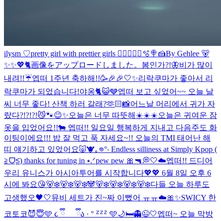
ilysm ♡
pretty girl with prettier girls 😮‍💨
🧑‍🍳🐰🫧🍭🍰
By Gehlee 🐻
✨✨💖🐈
画像をアップロードしました。
봄인가?!🦋
비가 많이
내려!!☔️
엡떠 1주년 축하해!!🥳🎉🎉
🤍✨
리락쿠마가 좋아서 리
락쿠마가 되었습니다!
야옹🐈😺🩶
엡떠 보고 싶었어~~ 오늘 날
씨 너무 좋다! 산책 하러 갈래?🫶🏻
📸
어느날 머리에서 귀가 자
랐다?!?!?!😼🐾
😉✨
오늘은 너무 따뜻해☀️☀️☀️
오늘은 귀여운 잠
옷을 입었어요!!🐄 엡떠!! 일요일 행복하게 지내고 다음주도 화
이팅이에요!!! 밥 잘 먹고 푹 자세요~!! 오늘의 TMI 태어난 해
띠 얘기하고 있었어요🐷🐮
｡𖦹°‧ Endless silliness at Simply Kpop (
≧ᗜ≦) thanks for tuning in ⭑.ᐟ
pew pew 🎀🔫
💭🤍☁️
엡떠!! 드디어
우리 유니스가 아시아투어를 시작합니다💖💖 6월 8일 오후 6
시에 봐요😘
🐻‍❄️🐻‍❄️🐻‍❄️🐼🐻‍❄️🐻‍❄️🐻‍❄️🐻‍❄️
다들 오늘 하루도
고생했오🖤🤍
뮤비 세트가 진~짜 이뻤어 ㅠㅠ☁️🎀✨
SWICY 한
코토코😈😇
🩵 ૮ ྀི_ _ ྀིა · ° ᙆᙆᙆ 🩵
🌙🛏️👻😉🤍
엡떠~ 오늘 막방