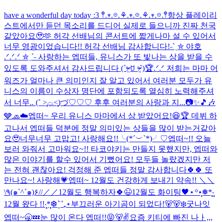
have a wonderful day today :3 𖤣.𖥧.𖡼.⚘.𖥧.𖡼.⚘.𖥧.𖡼.𖤣
항상 플레이리
스트에서만 듣던 목소리를 드디어 실제로 들으니까 진짜 천국
같았아요🥹🫶 허각 선배님의 콘서트에 짧게나마 설 수 있어서
너무 영광이었습니다!! 허각 선배님 감사합니다!
˗ˋˏ✮ 야호
.ᐟ.ᐟ.ᐟ ✮ˎˊ˗ 사랑하는 엡떠들, 유니스가 또 빛나는 상을 받을 수
있도록 도와주셔서 감사드립니다 (ˊᵒ̴̶̷̤ ꇴ ᵒ̴̶̷̤ˋ)🏆.ᐟ.ᐟ 저희는 마마 어
워즈가 얼마나 큰 의미인지 잘 알고 있어서 여러분 모두가 유
니스의 이름이 수상자 명단에 포함되도록 열심히 노력해주셔
서 너무.. (˚ ˃̣̣̥⌓˂̣̣̥)づ♡♡♡ 후후 여러분의 사랑과 지...
📷✨🎵🎶
🩶🧢☁️
엡떠~ 우리 유니스 마마에서 상 받았어요!😆🏆 데뷔 하
고나서 엡떠들 덕분에 정말 의미있는 상들을 많이 받는거같아
요🥹너무너무 고맙고! 사랑해요!!╰(*´︶`*)╯♡
엡떠~!! 오늘
보러 와줘서 고마워요~!! 타코야키는 만들지 못했지만, 엡떠와
많은 이야기를 할수 있어서 기뻤어요! 모두들 놀랐겠지만 저
는 전혀 괜찮아요! 걱정해 준 엡떠들 정말 감사합니다🍀🍀 또
만나요~! 사랑해💗
엡떠~ 12월도 건강하게 보내기 약속!! ＼＼
\٩(๑`^´๑)۶//／／
12월도 행복하자🍀😉
12월도 화이팅🖤
⋆꙳•̩̩͙❅*̩̩͙‧͙
12월 왔다 !!‧͙*̩̩͙❆ ͙͛ ˚₊⋆
부끄러운 아기곰이 되었다!🐻🐻‍❄️
굿나잇
엡떠~🥱💤
눈 많이 온다 엡떠!!😝
🐻✌️
요즘 키티에 빠진 나ㅏ,,,