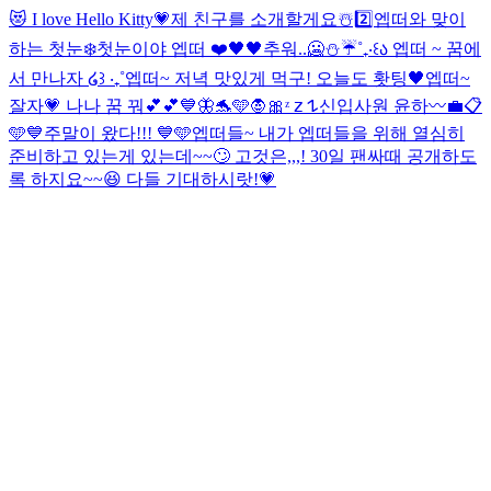
😻 I love Hello Kitty💗
제 친구를 소개할게요☃️2️⃣
엡떠와 맞이
하는 첫눈❄️
첫눈이야 엡떠 ❤️
🖤🖤
추워..🥶⛄️☔️
˚₊‧꒰ა 엡떠 ~ 꿈에
서 만나자 ໒꒱ ‧₊˚
엡떠~ 저녁 맛있게 먹구! 오늘도 홧팅🖤
엡떠~
잘자💗 나나 꿈 꿔💕💕
💙🦋🐬🩵
🧛🎀
ᶻ 𝗓 𐰁
신입사원 윤하〰️💼📋
🩵💙주말이 왔다!!! 💙🩵
엡떠들~ 내가 엡떠들을 위해 열심히
준비하고 있는게 있는데~~🙄 고것은,,,! 30일 팬싸때 공개하도
록 하지요~~😆 다들 기대하시랏!💗