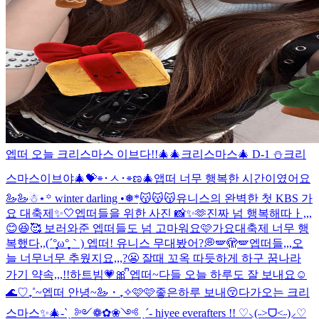
엡떠 오늘 크리스마스 이브다!!🎄🎄
크리스마스🎄 D-1 ⛄️
크리
스마스이브야🎄💝
⌯･ㅅ･⌯ಣ
🎄
앱떠 너무 행복한 시간이였어요
🦢🦢
☃︎⋆꙳ winter darling •❅*ִ
😽😽😽
유니스의 완벽한 첫 KBS 가
요 대축제✨🤍
엡떠들을 위한 사진 📸✨🫶
진짜 넘 행복해따ㅏ,,,
😊😆🥰 보러와준 엡떠들도 넘 고마워요🩷
가요대축제 너무 행
복했다,,(´°̥̥̥̥̥̥̥̥ω°̥̥̥̥̥̥̥̥｀) 엡떠! 유니스 무대봤어?💭
🪽🫣🪽
엡떠들,,,오
늘 너무너무 추웠지요,,,?😬 잘때 꼬옥 따듯하게 하구 꿈나라
가기 약속,,,!!
하트빔💗🎀 ᩚ
엡떠~다들 오늘 하루도 잘 보내요☺️
🌊♡₊˚~엡떠 안녕~🦢・₊✧
🩷🩷좋은하루 보내😚
다가오는 크리
스마스✨🎄
-ˋˏ ༻❁✿❀༺ ˎˊ- hiyee everafters !! ♡⸜(˶˃ᗜ˂˶)⸝♡