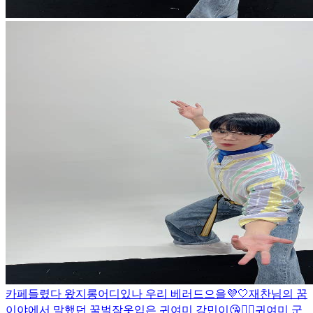
카페들렸다 왔지롱
어디있나 우리 베러드으을💜🤍
재찬님의 꿈
이야에서 말했던 꿀벌잠옷입은 귀여미 강민이😘👍🏻
귀여미 군