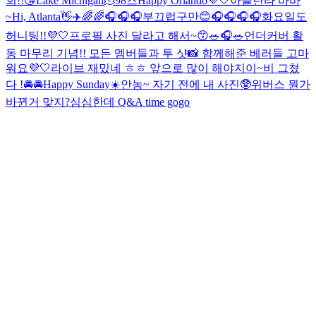
회!!😘
Lake Michigan🫠
98즈
Happy Orlando💜🤍
아틀란타 바바
~
Hi, Atlanta👋✈️
🌈🌈🎧
🎧🎧
부끄럽구만😊
🎧🎧🎧🎧
화요일도
허니팅!!💜🤍
프로필 사진 달라고 해서~😙
🥗🎧🥗
언더커버 활
동 마무리 기념!! 모든 멤버들과 투 샷📸 함께해준 베러들 고마
워요💜🤍
라이브 재밌네 ㅎㅎ 앞으로 많이 해야지이~
비 그쳤
다 !
🚘🚘
Happy Sunday☀️
안농~ 자기 전에 내 사진🥸
위버스 뭔가
바뀐거 맞지?
심심한데 Q&A time gogo