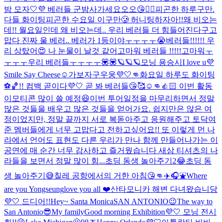
밤 모자🤍💜 베러들 군밤사가세요오오😘👍🏻
피곤한 하루구만.
다들 화이팅
피곤한 수요일 이구만🥲 허니팅하자아!!
왜 비오는
데!! 월요일인데 왜 비오는데.. 우리 베러들 더 힘들어진다구
고
맙다 진짜 울 베러.. 베러가 1등이야ㅜㅜㅜㅜ😭
베러들!!!!!! 우
리 상탔어😍 나 눈물이 날것 같어
고마워 베러들 !!!!!
고마워ㅜ
ㅜㅜㅜ우리 베러들ㅜㅜㅜㅜ💟💟
🪐🪐🪐
모닝 용승시
I love u💜
Smile Say Cheese☺️
가보자구우웅💜🤍👊
화요일 하루도 화이팅
⚽️🏀!! 컴백 곧이다💜🤍 곧 봐 베러들😘🥰☺️👊👍🏻 이번 활동
이모티콘 많이 쓸 예정😆
이번 투어일정을 마무리하면서 정말
많은 것들을 배우고 많은 것들을 얻어가요. 쉽지만은 않은 여
정이었지만, 정말 끝까지 서로 복돋아주고 응원해주고 토닥여
준 멤버들에게 너무 고맙다고 전하고싶어요!! 또 이렇게 먼 나
라에서 언어도 표현도 다른 우리가 만나 함께 만들어나가는 이
공연에 매 순간 너무 감사하고 즐거웠습니다 새삼 티셔츠의 나
라들을 보면서 정말 많이 힘...
초딩 동생 놀아주기2😂
초딩 동
생 놀아주기😅
칠레 공항에서의 거한 아침😘👊
✈️🎧⛲️
Where
are you Yongseung
love you all ❤️
산타모니카 해변 다녀왔습니당
💜🤍 드디어!!
Hey~ Santa Monica
SAN ANTONIO😉
The way to
San Antonio😎
My family
Good morning Exhibition💜🤍 모닝 전시