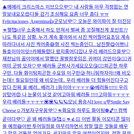
🎄
메에리 크리스마스 이브으으💜🤍 내 사랑들 아무 걱정없는 연
말보내요오😍
다들 감기 조심해요 요즘 너무 춥다 ㅠㅠ
Felicitaciones, Argentina👍
굿모닝💜🤍 오늘은 와이파이 잘 터진당
👊헿🥰
너무 소중해서 하도 만져서 벌써 좀 꼬질해진게 포인트
??
나도 똑같은 상황. 누가 계속 쫒아와서 사진 찍어줬어요
초딩 계속
따라다녀서 사진 찍어줌😅
형 사진 찍는중인디...
남친짤😋
이쁘니
들
호이이이잇!!
카페들렸다 왔지롱
어디있나 우리 베러드으을💜🤍
재찬님의 꿈이야에서 말했던 꿀벌잠옷입은 귀여미 강민이😘👍🏻
귀
여미 군밤 모자🤍💜 베러들 군밤사가세요오오😘👍🏻
피곤한 하루
구만. 다들 화이팅
피곤한 수요일 이구만🥲 허니팅하자아!!
왜 비오
는데!! 월요일인데 왜 비오는데.. 우리 베러들 더 힘들어진다구
고
맙다 진짜 울 베러.. 베러가 1등이야ㅜㅜㅜㅜ😭
베러들!!!!!! 우리
상탔어😍 나 눈물이 날것 같어
고마워 베러들 !!!!!
고마워ㅜㅜㅜㅜ
우리 베러들ㅜㅜㅜㅜ💟💟
🪐🪐🪐
모닝 용승시
I love u💜
Smile Say
Cheese☺️
가보자구우웅💜🤍👊
화요일 하루도 화이팅⚽️🏀!! 컴백
곧이다💜🤍 곧 봐 베러들😘🥰☺️👊👍🏻 이번 활동 이모티콘 많이
쓸 예정😆
이번 투어일정을 마무리하면서 정말 많은 것들을 배우
고 많은 것들을 얻어가요. 쉽지만은 않은 여정이었지만, 정말 끝까