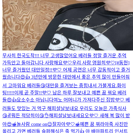
무사히 한국도착!!! 너무 고생많았어요 베러들 정말 즐거운 추억
가득안고 돌아갑니다 사랑해요💜🤍
우리 사랑 영원히💜🤍
[#동헌]
너무 즐거웠던 대만일정!!💜🤍 어제 공연은 너무 감동적이고 즐거
웠습니다😍👍 3년만에 방문한 대만에서 좋은 추억 많이 만들어줘
서 고마워요 베러들😘
대만을 즐겨보는 중
힘내서 가볼게요.
화이
팅!!!!!
이제 곧 주말!!💜🤍 남은 하루 잘보내고 예쁜 꿈 꿔요 베러
들😍👍
요소수소 아닙니다
여노 어머니가 가져다주신 집밥💜🤍 베
러들도 맛있는 거 먹구 해피설날보내요 우리도 오늘은 가족식사
😘✌️
뭐든 적당히이😘👌
해피설날보내세요오💜🤍 새해 복 많이 받
아😍🍯
놀사람 come on😉
잘자아💜🤍🍯예쁜 꿈 꿔라아
죽 사진만
올리고 가면 베러들 슬퍼해
식은 죽 먹기👍 아 배아파
트리 인서트