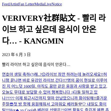
Feed
Artist
Fan Letter
Media
Live
Notice
VERIVERY社群貼文 - 빨리 라
이브 하고 싶은데 음식이 안온
다… - KANGMIN
2023 年 6 月 3 日
빨리 라이브 하고 싶은데 음식이 안온다…
연호야 생일 축하(?)해..?😐
라이브 잠깐 하려는데 놀러오세요!!
허
니형 끝나면 바로 유강민 라이브 간다!!
7명의 꿈이 현실로 이루어
진 지 어느덧 1600일. 아직도 꿈만 같은 응원과 사랑을 받고 있고,
오늘도 무대로 보답할 수 있어 행복합니다 :)
다들 일하고 있
나????? 이제 퇴근시간까지 얼마 안남았으니까 화이팅해!!
즐거운
주말😎
첫 방 함께 응원해줘서 고마워요 베러들💜🤍 내일도 화이
팅!!!
Hot🔥 vs Cool🧊 베러의 선택은??
이번 활동도 즐겁게 예쁜 추