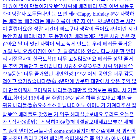
억 많이 많이 만들어가요💜🤍
사랑해 베리베리 우리 이번 활동도
화이팅
잘자 모두들
나만 눈 뜨면 돼👀
Happy birthday💜🤍 사랑하
는 베러들 '베러'라는 예쁜 이름이 생긴지 어느 덧 4년이라는 시간
이 흘렀어요😍 정말 시간이 빠르구나 생각이 들어요 4년이란 시간
동안 저희 베리베리가 또 동헌이가 베러들에게 많은 사랑 받은 것
같아요 날 더 멋진 사람이 되고 싶게 만드는 우리 베러들 즐거운
26일 보내요😘
아침에 여노가 달걀말이해줬습니다🍳
시원한 옆머
리 시절
무사히 한국도착!!! 너무 고생많았어요 베러들 정말 즐거
운 추억 가득안고 돌아갑니다 사랑해요💜🤍
우리 사랑 영원히💜
🤍
[#동헌] 너무 즐거웠던 대만일정!!💜🤍 어제 공연은 너무 감동
적이고 즐거웠습니다😍👍 3년만에 방문한 대만에서 좋은 추억 많
이 만들어줘서 고마워요 베러들😘
대만을 즐겨보는 중
힘내서 가볼
게요.
화이팅!!!!!
이제 곧 주말!!💜🤍 남은 하루 잘보내고 예쁜 꿈
꿔요 베러들😍👍
요소수소 아닙니다
여노 어머니가 가져다주신 집
밥💜🤍 베러들도 맛있는 거 먹구 해피설날보내요 우리도 오늘은
가족식사😘✌️
뭐든 적당히이😘👌
해피설날보내세요오💜🤍 새해
복 많이 받아😍🍯
놀사람 come on😉
잘자아💜🤍🍯예쁜 꿈 꿔라아
죽 사진만 올리고 가면 베러들 슬퍼해
식은 죽 먹기👍 아 배아파
트