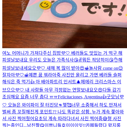
여노 어머니가 가져다주신 집밥💜🤍 베러들도 맛있는 거 먹구 해
피설날보내요 우리도 오늘은 가족식사😘✌️
뭐든 적당히이😘👌
해
피설날보내세요오💜🤍 새해 복 많이 받아😍🍯
놀사람 come on😉
잘자아💜🤍🍯예쁜 꿈 꿔라아
죽 사진만 올리고 가면 베러들 슬퍼
해
식은 죽 먹기👍 아 배아파
트리 인서트🎄
메에리 크리스마스 이
브으으💜🤍 내 사랑들 아무 걱정없는 연말보내요오😍
다들 감기
조심해요 요즘 너무 춥다 ㅠㅠ
Felicitaciones, Argentina👍
굿모닝💜
🤍 오늘은 와이파이 잘 터진당👊헿🥰
너무 소중해서 하도 만져서
벌써 좀 꼬질해진게 포인트
?? 나도 똑같은 상황. 누가 계속 쫒아와
서 사진 찍어줬어요
초딩 계속 따라다녀서 사진 찍어줌😅
형 사진
찍는중인디...
남친짤😋
이쁘니들
호이이이잇!!
카페들렸다 왔지롱