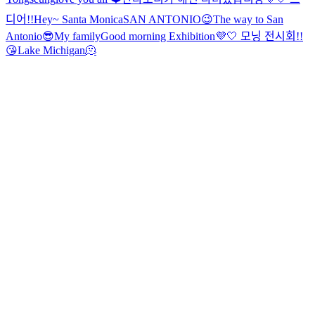
디어!!
Hey~ Santa Monica
SAN ANTONIO😉
The way to San
Antonio😎
My family
Good morning Exhibition💜🤍 모닝 전시회!!
😘
Lake Michigan🫠