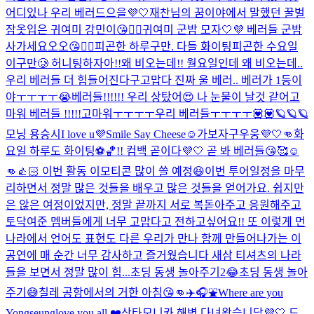
어디있나 우리 베러드으을💜🤍
재찬님의 꿈이야에서 말했던 꿀벌
잠옷입은 귀여미 강민이😘👍🏻
귀여미 군밤 모자🤍💜 베러들 군밤
사가세요오오😘👍🏻
피곤한 하루구만. 다들 화이팅
피곤한 수요일
이구만🥲 허니팅하자아!!
왜 비오는데!! 월요일인데 왜 비오는데..
우리 베러들 더 힘들어진다구
고맙다 진짜 울 베러.. 베러가 1등이
야ㅜㅜㅜㅜ😭
베러들!!!!!! 우리 상탔어😍 나 눈물이 날것 같어
고
마워 베러들 !!!!!
고마워ㅜㅜㅜㅜ우리 베러들ㅜㅜㅜㅜ💟💟
🪐🪐🪐
모닝 용승시
I love u💜
Smile Say Cheese☺️
가보자구우웅💜🤍👊
화
요일 하루도 화이팅⚽️🏀!! 컴백 곧이다💜🤍 곧 봐 베러들😘🥰☺️
👊👍🏻 이번 활동 이모티콘 많이 쓸 예정😆
이번 투어일정을 마무
리하면서 정말 많은 것들을 배우고 많은 것들을 얻어가요. 쉽지만
은 않은 여정이었지만, 정말 끝까지 서로 복돋아주고 응원해주고
토닥여준 멤버들에게 너무 고맙다고 전하고싶어요!! 또 이렇게 먼
나라에서 언어도 표현도 다른 우리가 만나 함께 만들어나가는 이
공연에 매 순간 너무 감사하고 즐거웠습니다 새삼 티셔츠의 나라
들을 보면서 정말 많이 힘...
초딩 동생 놀아주기2😂
초딩 동생 놀아
주기😅
칠레 공항에서의 거한 아침😘👊
✈️🎧⛲️
Where are you
Yongseung
love you all ❤️
산타모니카 해변 다녀왔습니당💜🤍 드