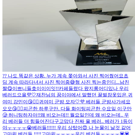
?? 나도 똑같은 상황. 누가 계속 쫒아와서 사진 찍어줬어요
초
딩 계속 따라다녀서 사진 찍어줌😅
형 사진 찍는중인디...
남친
짤😋
이쁘니들
호이이이잇!!
카페들렸다 왔지롱
어디있나 우리
베러드으을💜🤍
재찬님의 꿈이야에서 말했던 꿀벌잠옷입은 귀
여미 강민이😘👍🏻
귀여미 군밤 모자🤍💜 베러들 군밤사가세요
오오😘👍🏻
피곤한 하루구만. 다들 화이팅
피곤한 수요일 이구만
🥲 허니팅하자아!!
왜 비오는데!! 월요일인데 왜 비오는데.. 우
리 베러들 더 힘들어진다구
고맙다 진짜 울 베러.. 베러가 1등이
야ㅜㅜㅜㅜ😭
베러들!!!!!! 우리 상탔어😍 나 눈물이 날것 같어
고마워 베러들 !!!!!
고마워ㅜㅜㅜㅜ우리 베러들ㅜㅜㅜㅜ💟💟