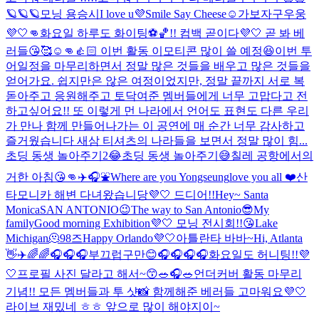
🪐🪐🪐
모닝 용승시
I love u💜
Smile Say Cheese☺️
가보자구우웅
💜🤍👊
화요일 하루도 화이팅⚽️🏀!! 컴백 곧이다💜🤍 곧 봐 베
러들😘🥰☺️👊👍🏻 이번 활동 이모티콘 많이 쓸 예정😆
이번 투
어일정을 마무리하면서 정말 많은 것들을 배우고 많은 것들을
얻어가요. 쉽지만은 않은 여정이었지만, 정말 끝까지 서로 복
돋아주고 응원해주고 토닥여준 멤버들에게 너무 고맙다고 전
하고싶어요!! 또 이렇게 먼 나라에서 언어도 표현도 다른 우리
가 만나 함께 만들어나가는 이 공연에 매 순간 너무 감사하고
즐거웠습니다 새삼 티셔츠의 나라들을 보면서 정말 많이 힘...
초딩 동생 놀아주기2😂
초딩 동생 놀아주기😅
칠레 공항에서의
거한 아침😘👊
✈️🎧⛲️
Where are you Yongseung
love you all ❤️
산
타모니카 해변 다녀왔습니당💜🤍 드디어!!
Hey~ Santa
Monica
SAN ANTONIO😉
The way to San Antonio😎
My
family
Good morning Exhibition💜🤍 모닝 전시회!!😘
Lake
Michigan🫠
98즈
Happy Orlando💜🤍
아틀란타 바바~
Hi, Atlanta
👋✈️
🌈🌈🎧
🎧🎧
부끄럽구만😊
🎧🎧🎧🎧
화요일도 허니팅!!💜
🤍
프로필 사진 달라고 해서~😙
🥗🎧🥗
언더커버 활동 마무리
기념!! 모든 멤버들과 투 샷📸 함께해준 베러들 고마워요💜🤍
라이브 재밌네 ㅎㅎ 앞으로 많이 해야지이~