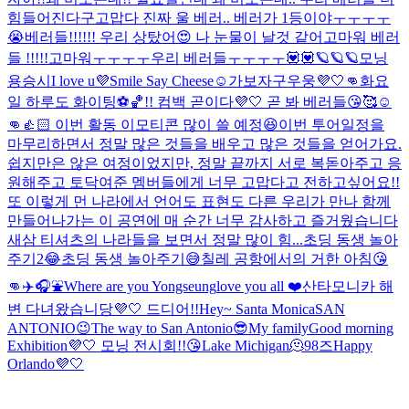
힘들어진다구
고맙다 진짜 울 베러.. 베러가 1등이야ㅜㅜㅜㅜ
😭
베러들!!!!!! 우리 상탔어😍 나 눈물이 날것 같어
고마워 베러
들 !!!!!
고마워ㅜㅜㅜㅜ우리 베러들ㅜㅜㅜㅜ💟💟
🪐🪐🪐
모닝
용승시
I love u💜
Smile Say Cheese☺️
가보자구우웅💜🤍👊
화요
일 하루도 화이팅⚽️🏀!! 컴백 곧이다💜🤍 곧 봐 베러들😘🥰☺️
👊👍🏻 이번 활동 이모티콘 많이 쓸 예정😆
이번 투어일정을
마무리하면서 정말 많은 것들을 배우고 많은 것들을 얻어가요.
쉽지만은 않은 여정이었지만, 정말 끝까지 서로 복돋아주고 응
원해주고 토닥여준 멤버들에게 너무 고맙다고 전하고싶어요!!
또 이렇게 먼 나라에서 언어도 표현도 다른 우리가 만나 함께
만들어나가는 이 공연에 매 순간 너무 감사하고 즐거웠습니다
새삼 티셔츠의 나라들을 보면서 정말 많이 힘...
초딩 동생 놀아
주기2😂
초딩 동생 놀아주기😅
칠레 공항에서의 거한 아침😘
👊
✈️🎧⛲️
Where are you Yongseung
love you all ❤️
산타모니카 해
변 다녀왔습니당💜🤍 드디어!!
Hey~ Santa Monica
SAN
ANTONIO😉
The way to San Antonio😎
My family
Good morning
Exhibition💜🤍 모닝 전시회!!😘
Lake Michigan🫠
98즈
Happy
Orlando💜🤍