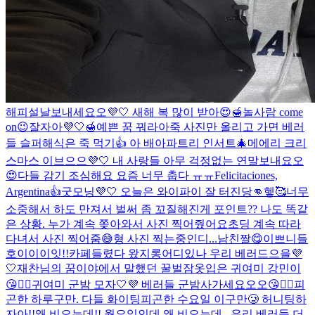
해피설날보내세요오💜🤍 새해 복 많이 받아😍🍯
놀사람 come
on😉
잘자아💜🤍🍯예쁜 꿈 꿔라아
죽 사진만 올리고 가면 베러
들 슬퍼해
식은 죽 먹기👍 아 배아파
트리 인서트🎄
메에리 크리
스마스 이브으으💜🤍 내 사랑들 아무 걱정없는 연말보내요오
😍
다들 감기 조심해요 요즘 너무 춥다 ㅠㅠ
Felicitaciones,
Argentina👍
굿모닝💜🤍 오늘은 와이파이 잘 터진당👊헿🥰
너무
소중해서 하도 만져서 벌써 좀 꼬질해진게 포인트
?? 나도 똑같
은 상황. 누가 계속 쫒아와서 사진 찍어줬어요
초딩 계속 따라
다녀서 사진 찍어줌😅
형 사진 찍는중인디...
남친짤😋
이쁘니들
호이이이잇!!
카페들렸다 왔지롱
어디있나 우리 베러드으을💜
🤍
재찬님의 꿈이야에서 말했던 꿀벌잠옷입은 귀여미 강민이
😘👍🏻
귀여미 군밤 모자🤍💜 베러들 군밤사가세요오오😘👍🏻
피
곤한 하루구만. 다들 화이팅
피곤한 수요일 이구만🥲 허니팅하
자아!!
왜 비오는데!! 월요일인데 왜 비오는데.. 우리 베러들 더