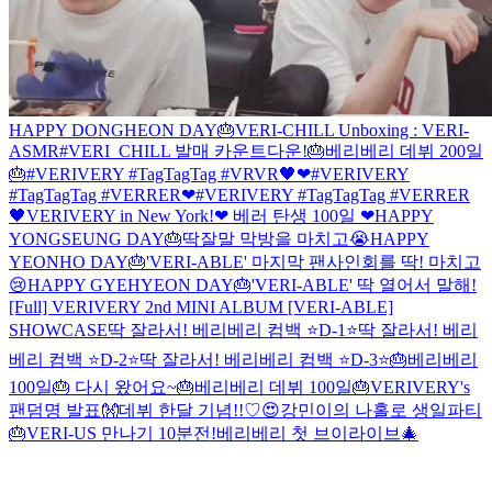
HAPPY DONGHEON DAY🎂
VERI-CHILL Unboxing : VERI-
ASMR
#VERI_CHILL 발매 카운트다운!
🎂베리베리 데뷔 200일
🎂
#VERIVERY #TagTagTag #VRVR🖤❤
#VERIVERY
#TagTagTag #VERRER❤
#VERIVERY #TagTagTag #VERRER
🖤
VERIVERY in New York!
❤ 베러 탄생 100일 ❤
HAPPY
YONGSEUNG DAY🎂
딱잘말 막방을 마치고😭
HAPPY
YEONHO DAY🎂
'VERI-ABLE' 마지막 팬사인회를 딱! 마치고
😢
HAPPY GYEHYEON DAY🎂
'VERI-ABLE' 딱 열어서 말해!
[Full] VERIVERY 2nd MINI ALBUM [VERI-ABLE]
SHOWCASE
딱 잘라서! 베리베리 컴백 ⭐D-1⭐
딱 잘라서! 베리
베리 컴백 ⭐D-2⭐
딱 잘라서! 베리베리 컴백 ⭐D-3⭐
🎂베리베리
100일🎂 다시 왔어요~
🎂베리베리 데뷔 100일🎂
VERIVERY's
팬덤명 발표👐
데뷔 한달 기념!!♡😍
강민이의 나홀로 생일파티
🎂
VERI-US 만나기 10분전!
베리베리 첫 브이라이브🎄