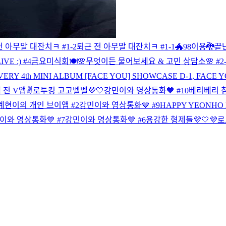
 아무말 대잔치ㅋ #1-2
퇴근 전 아무말 대잔치ㅋ #1-1
🐲98이용🐉
끝난
E :) #4
금요미식회🍽
🌸무엇이든 물어보세요 & 고민 상담소🌸 #2-
RIVERY 4th MINI ALBUM [FACE YOU] SHOWCASE
D-1, FACE Y
발매 전 V앱✌️
로투킹 고고벨벨💜🤍
강민이와 영상통화💙 #10
베리베리 침착
계현이의 개인 브이앱 #2
강민이와 영상통화💙 #9
HAPPY YEONHO 
이와 영상통화💙 #7
강민이와 영상통화💙 #6
용강한 형제들💜🤍
💜로