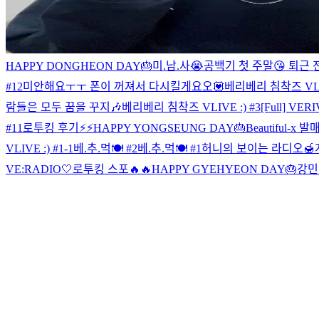
HAPPY DONGHEON DAY🎂
미.남.사😭
공백기 첫 주말😘
퇴근 전
#12
미안해요ㅜㅜ 폰이 꺼져서 다시킬게요오💟
베리베리 침착즈 VLIV
람들은 모두 꿈을 꾸지🎶
베리베리 침착즈 VLIVE :) #3
[Full] VE
#11
로투킹 후기⚡️⚡️
HAPPY YONGSEUNG DAY🎂
Beautiful-x 
VLIVE :) #1-1
베.추.먹🍽 #2
베.추.먹🍽 #1
허니의 보이는 라디오🍯
VE:RADIO🤍
로투킹 스포🔥🔥
HAPPY GYEHYEON DAY🎂
강민