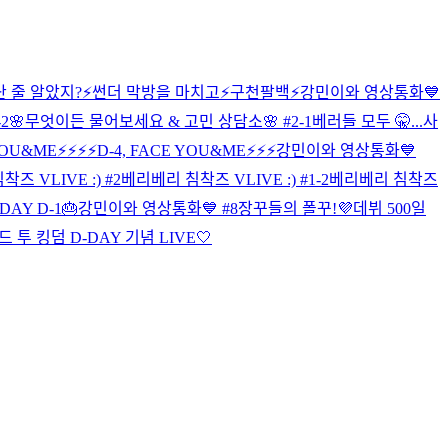
 줄 알았지?⚡️
썬더 막방을 마치고⚡️
구천팔백⚡️
강민이와 영상통화💙
2
🌸무엇이든 물어보세요 & 고민 상담소🌸 #2-1
베러들 모두 🤫...
사
OU&ME⚡️⚡️⚡️⚡️
D-4, FACE YOU&ME⚡️⚡️⚡️
강민이와 영상통화💙
즈 VLIVE :) #2
베리베리 침착즈 VLIVE :) #1-2
베리베리 침착즈
DAY D-1🎂
강민이와 영상통화💙 #8
장꾸들의 폴꾸!
💜데뷔 500일
드 투 킹덤 D-DAY 기념 LIVE🤍