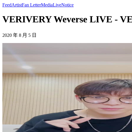
Feed
Artist
Fan Letter
Media
Live
Notice
VERIVERY Weverse LIVE - 
2020 年 8 月 5 日