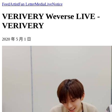
Feed
Artist
Fan Letter
Media
Live
Notice
VERIVERY Weverse LIVE -
VERIVERY
2020 年 5 月 1 日