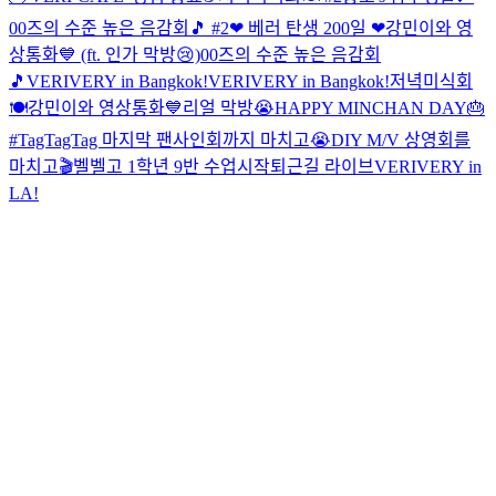
00즈의 수준 높은 음감회🎵 #2
❤ 베러 탄생 200일 ❤
강민이와 영
상통화💙 (ft. 인가 막방😢)
00즈의 수준 높은 음감회
🎵
VERIVERY in Bangkok!
VERIVERY in Bangkok!
저녁미식회
🍽
강민이와 영상통화💙
리얼 막방😭
HAPPY MINCHAN DAY🎂
#TagTagTag 마지막 팬사인회까지 마치고😭
DIY M/V 상영회를
마치고🎬
벨벨고 1학년 9반 수업시작
퇴근길 라이브
VERIVERY in
LA!