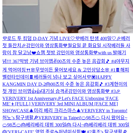
💜로드 투 킹덤 D-DAY 기념 LIVE🤍
💜베러 탄생 400일🤍
🎉베러
첫 돌잔치🎉
강민이와 영상통화💙
월요일 끝 화요일 시작
베러들 사
랑이 참 달고낭❤️
쇼챔 첫방 강민이와 영상통화💙
with us 발매기
념!!!
367
막방 기념 브이앱✌️
00즈의 수준 높은 음감회🎵 #4
야무지
게 먹어야징🍴
🌸무엇이든 물어보세요 & 고민상담소🌸 #1
🍫해피
벨런타인데이🍫
베러들이 넘나 보고 싶어서💜💟
HAPPY
KANGMIN DAY D-2🎂
00즈의 수준 높은 음감회🎵 #3
계현이의
첫 개인 브이앱👍👍
대기실 습격✌️
강민이와 영상통화💙 #3
🎉
VERIVERY 1st Anniversary🎉
Let's FACE Unboxing 'FACE
ME'👦
[FULL] VERIVERY 3rd MINI ALBUM [FACE ME]
SHOWCASE
🎄미리 베리 크리스마스🎄
VERIVERY in Toronto!
허노’s 탐구생활🔎
VERIVERY in Taipei!
🍊98즈🍊 다시 왔어요~
🍊98즈🍊
🎂베리베리 데뷔 300일🎂 다시~
🎂베리베리 데뷔 300일
🎂
'VERI-CAFE' 영업 종료☕
저녁미식회🍽 #2
홍조's 탐구생활🔎