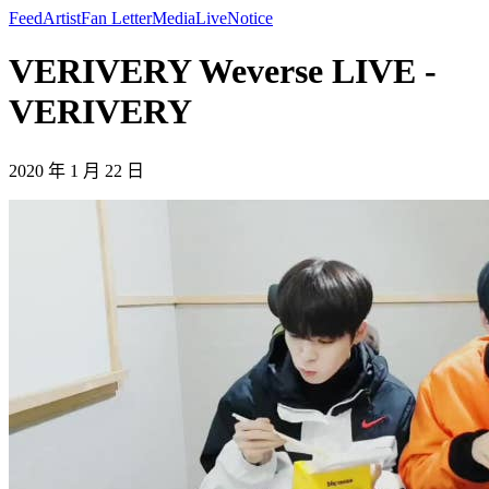
Feed
Artist
Fan Letter
Media
Live
Notice
VERIVERY Weverse LIVE -
VERIVERY
2020 年 1 月 22 日