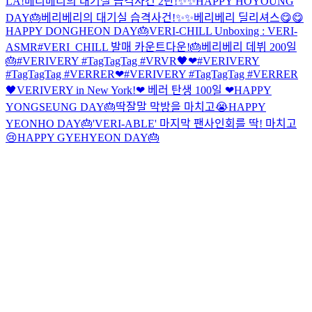
LA!
베리베리의 대기실 습격사건 2탄!✨✨
HAPPY HOYOUNG
DAY🎂
베리베리의 대기실 습격사건!✨✨
베리베리 딜리셔스😋😋
HAPPY DONGHEON DAY🎂
VERI-CHILL Unboxing : VERI-
ASMR
#VERI_CHILL 발매 카운트다운!
🎂베리베리 데뷔 200일
🎂
#VERIVERY #TagTagTag #VRVR🖤❤
#VERIVERY
#TagTagTag #VERRER❤
#VERIVERY #TagTagTag #VERRER
🖤
VERIVERY in New York!
❤ 베러 탄생 100일 ❤
HAPPY
YONGSEUNG DAY🎂
딱잘말 막방을 마치고😭
HAPPY
YEONHO DAY🎂
'VERI-ABLE' 마지막 팬사인회를 딱! 마치고
😢
HAPPY GYEHYEON DAY🎂