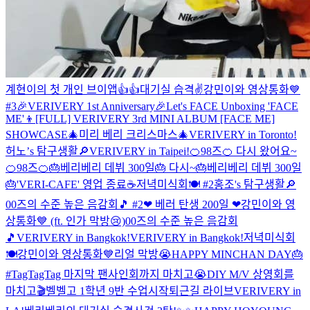
계현이의 첫 개인 브이앱👍👍
대기실 습격✌️
강민이와 영상통화💙
#3
🎉VERIVERY 1st Anniversary🎉
Let's FACE Unboxing 'FACE
ME'👦
[FULL] VERIVERY 3rd MINI ALBUM [FACE ME]
SHOWCASE
🎄미리 베리 크리스마스🎄
VERIVERY in Toronto!
허노’s 탐구생활🔎
VERIVERY in Taipei!
🍊98즈🍊 다시 왔어요~
🍊98즈🍊
🎂베리베리 데뷔 300일🎂 다시~
🎂베리베리 데뷔 300일
🎂
'VERI-CAFE' 영업 종료☕
저녁미식회🍽 #2
홍조's 탐구생활🔎
00즈의 수준 높은 음감회🎵 #2
❤ 베러 탄생 200일 ❤
강민이와 영
상통화💙 (ft. 인가 막방😢)
00즈의 수준 높은 음감회
🎵
VERIVERY in Bangkok!
VERIVERY in Bangkok!
저녁미식회
🍽
강민이와 영상통화💙
리얼 막방😭
HAPPY MINCHAN DAY🎂
#TagTagTag 마지막 팬사인회까지 마치고😭
DIY M/V 상영회를
마치고🎬
벨벨고 1학년 9반 수업시작
퇴근길 라이브
VERIVERY in